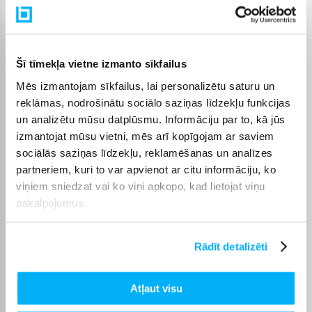
Jauda
1600 W
Pārvaldība
Uz korpusa
Šī tīmekļa vietne izmanto sīkfailus
Mēs izmantojam sīkfailus, lai personalizētu saturu un
Tilpums, l
5.5
reklāmas, nodrošinātu sociālo saziņas līdzekļu funkcijas
un analizētu mūsu datplūsmu. Informāciju par to, kā jūs
Aizsardzība pret
Jā
izmantojat mūsu vietni, mēs arī kopīgojam ar saviem
pārkaršanu
sociālās saziņas līdzekļu, reklamēšanas un analīzes
partneriem, kuri to var apvienot ar citu informāciju, ko
Iekšējais pārklājums +
Nesvilpojošs
viņiem sniedzat vai ko viņi apkopo, kad lietojat viņu
pakalpojumus.
Taimeris +
Jā
Cepšanas pannas ietilpība
5,5 l
Rādīt detalizēti
+
Temperatūras regulēšana
40 °C - 220 °C
Atļaut visu
+