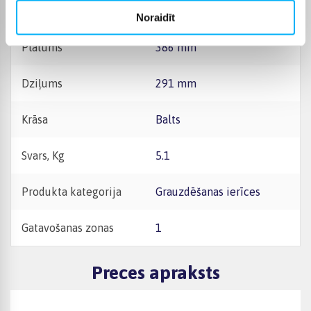
Augstums
286 mm
Noraidīt
Platums
386 mm
Dziļums
291 mm
Krāsa
Balts
Svars, Kg
5.1
Produkta kategorija
Grauzdēšanas ierīces
Gatavošanas zonas
1
Preces apraksts