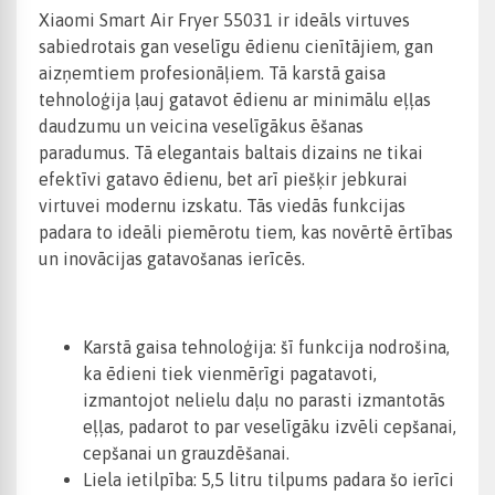
Xiaomi Smart Air Fryer 55031 ir ideāls virtuves
sabiedrotais gan veselīgu ēdienu cienītājiem, gan
aizņemtiem profesionāļiem. Tā karstā gaisa
tehnoloģija ļauj gatavot ēdienu ar minimālu eļļas
daudzumu un veicina veselīgākus ēšanas
paradumus. Tā elegantais baltais dizains ne tikai
efektīvi gatavo ēdienu, bet arī piešķir jebkurai
virtuvei modernu izskatu. Tās viedās funkcijas
padara to ideāli piemērotu tiem, kas novērtē ērtības
un inovācijas gatavošanas ierīcēs.
Karstā gaisa tehnoloģija: šī funkcija nodrošina,
ka ēdieni tiek vienmērīgi pagatavoti,
izmantojot nelielu daļu no parasti izmantotās
eļļas, padarot to par veselīgāku izvēli cepšanai,
cepšanai un grauzdēšanai.
Liela ietilpība: 5,5 litru tilpums padara šo ierīci