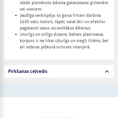
ideāli piemērotu ēdiena gatavošanai ģimenēm
vai viesiem.
Jaudīga veiktspēja: šo gaisa fritieri darbina
1600 vatu motors, tāpēc varat ātri un efektīvi
pagatavot savus iecienītākos ēdienus.
Izturīgs un stilīgs dizains: baltais plastmasas
korpuss ir ne tikai izturīgs un viegli tīrāms, bet
arī iederas jebkurā virtuves interjerā.
Pirkšanas ceļvedis