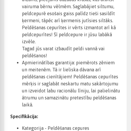
vairuma bērnu vēlmēm. Saglabājiet siltumu,
peldcepurē esošais gaiss palīdz tieši sasildīt
ķermeni, tāpēc arī ķermenis jutīsies siltāks.
Peldēšanas cepurītes ir vērts izmantot arī kā
peldcepurītes! Šī peldcepure ir jūsu labākā
izvēle.
Tagad jūs varat izbaudīt peldi vannā vai
peldēšanos!
Apmierinātības garantija: piemērots zēniem
un meitenēm. Tā ir lieliska dāvana arī
peldēšanas cienītājiem! Peldēšanas cepurītes
mērķis ir saglabāt neskartu matu sakārtojumu
un izveidot labu racionālu līniju, lai palielinātu
ātrumu un samazinātu pretestību peldēšanas
laikā.
Specifikācija:
Kategorija - Peldēšanas cepures