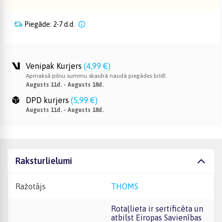
Piegāde: 2-7 d.d.
Venipak Kurjers
(
4,99 €
)
Apmaksā pilnu summu skaidrā naudā piegādes brīdī.
Augusts 11d. - Augusts 18d.
DPD kurjers
(
5,99 €
)
Augusts 11d. - Augusts 18d.
Raksturlielumi
Ražotājs
THOMS
Rotaļlieta ir sertificēta un
atbilst Eiropas Savienības