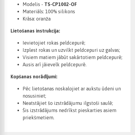
Modelis -
TS-CP1002-OF
Materiāls: 100% silikons
Krāsa: oranža
Lietošanas instrukcija:
Ievietojiet rokas peldcepurē;
Izplest rokas un uzvilkt peldcepuri uz galvas;
Visiem matiem jābūt sakārtotiem peldcepurē;
Ausis arī jāievelk peldcepurē.
Kopšanas norādījumi:
Pēc lietošanas noskalojiet ar aukstu ūdeni un
nosusiniet;
Neatstājiet šo izstrādājumu ilgstoši saulē;
Šis izstrādājums nedrīkst pieskarties asiem
priekšmetiem.