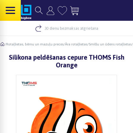
30 dienu bezmaksas atgriešana
/
Rotaļlietas, bērnu un mazuļu preces
/
Āra rotaļlietas
/
Smilšu un ūdens rotaļlietas
/
Silikona peldēšanas cepure THOMS Fish
Orange