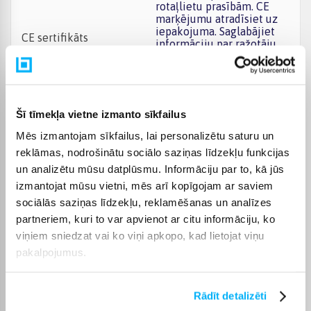
rotaļlietu prasībām. CE
marķējumu atradīsiet uz
iepakojuma. Saglabājiet
CE sertifikāts
informāciju par ražotāju
un importētāju
turpmākām atsauksmēm.
Tie ir norādīti uz
iepakojuma.
Šī tīmekļa vietne izmanto sīkfailus
Produkta kategorija
Baseina piederumi
Mēs izmantojam sīkfailus, lai personalizētu saturu un
reklāmas, nodrošinātu sociālo saziņas līdzekļu funkcijas
Preces apraksts
un analizētu mūsu datplūsmu. Informāciju par to, kā jūs
izmantojat mūsu vietni, mēs arī kopīgojam ar saviem
sociālās saziņas līdzekļu, reklamēšanas un analīzes
THOMS Fish
Silikona peldcepure ir ērta peldcepure,
partneriem, kuri to var apvienot ar citu informāciju, ko
kas ir ideāli piemērota īsiem un vidēji gariem
viņiem sniedzat vai ko viņi apkopo, kad lietojat viņu
matiem un paredzēta bērniem un jauniešiem.
pakalpojumus.
THOMS Fish
iezīmes:
Peldēšanas cepurei ir izturīga un elastīga
Rādīt detalizēti
virsma, kas nodrošina komfortablu sajūtu.