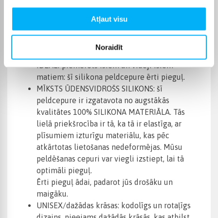
Neslīdošs dizains un viegla
uzvilkšana/novilkšana.
Atļaut visu
Profesionālas kvalitātes materiāls ikvienam
peldēšanas entuziastam.
Noraidīt
IDEĀLI piemērots īsiem un vidēji īsiem
matiem: šī silikona peldcepure ērti pieguļ.
MĪKSTS ŪDENSVIDROŠS SILIKONS: šī
peldcepure ir izgatavota no augstākās
kvalitātes 100% SILIKONA MATERIĀLA. Tās
lielā priekšrocība ir tā, ka tā ir elastīga, ar
plīsumiem izturīgu materiālu, kas pēc
atkārtotas lietošanas nedeformējas. Mūsu
peldēšanas cepuri var viegli izstiept, lai tā
optimāli pieguļ.
Ērti pieguļ ādai, padarot jūs drošāku un
maigāku.
UNISEX/dažādas krāsas: kodolīgs un rotaļīgs
dizains, pieejams dažādās krāsās, kas atbilst