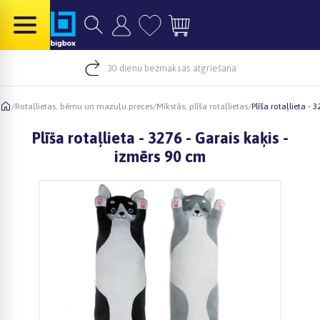
30 dienu bezmaksas atgriešana
/
Rotaļlietas, bērnu un mazuļu preces
/
Mīkstās, plīša rotaļlietas
/
Plīša rotaļlieta - 
Plīša rotaļlieta - 3276 - Garais kaķis -
izmērs 90 cm