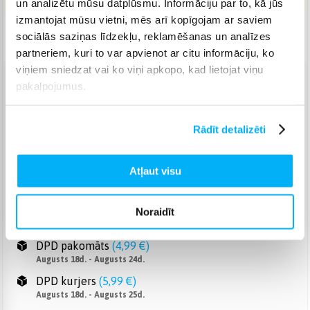
un analizētu mūsu datplūsmu. Informāciju par to, kā jūs
izmantojat mūsu vietni, mēs arī kopīgojam ar saviem
Piegāde: 7-12 d.d.
sociālās saziņas līdzekļu, reklamēšanas un analīzes
partneriem, kuri to var apvienot ar citu informāciju, ko
viņiem sniedzat vai ko viņi apkopo, kad lietojat viņu
pakalpojumus.
Venipak pakomāts
(
2,99 €
)
Augusts 18d. - Augusts 24d.
Venipak Kurjers
(
4,99 €
)
Rādīt detalizēti
Apmaksā pilnu summu skaidrā naudā piegādes brīdī.
Augusts 18d. - Augusts 25d.
Atļaut visu
Omniva pakomāts
(
3,99 €
)
Augusts 18d. - Augusts 24d.
Smartposti pakomāts
(
2,99 €
)
Noraidīt
Augusts 18d. - Augusts 24d.
DPD pakomāts
(
4,99 €
)
Augusts 18d. - Augusts 24d.
DPD kurjers
(
5,99 €
)
Augusts 18d. - Augusts 25d.