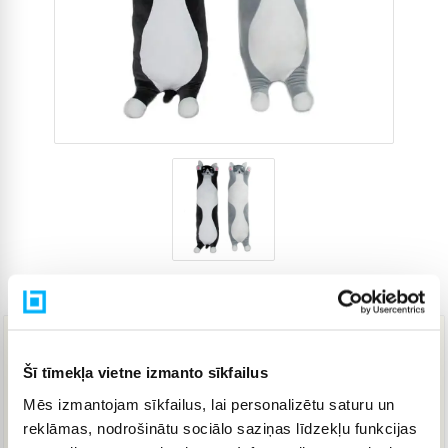
Preces kods
4242075
20,93 €
Šī tīmekļa vietne izmanto sīkfailus
Mēs izmantojam sīkfailus, lai personalizētu saturu un
reklāmas, nodrošinātu sociālo saziņas līdzekļu funkcijas
IELIKT GROZĀ