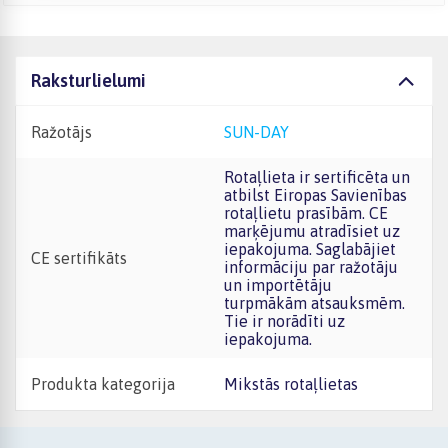
Raksturlielumi
Ražotājs
SUN-DAY
Rotaļlieta ir sertificēta un
atbilst Eiropas Savienības
rotaļlietu prasībām. CE
marķējumu atradīsiet uz
iepakojuma. Saglabājiet
CE sertifikāts
informāciju par ražotāju
un importētāju
turpmākām atsauksmēm.
Tie ir norādīti uz
iepakojuma.
Produkta kategorija
Mikstās rotaļlietas