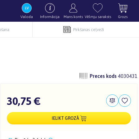
Valoda
Informācija
Mans konts
Vēlmju saraksts
Grozs
pošana
Pirkšanas ceļveži
Preces kods
4030431
30,75 €
IELIKT GROZĀ