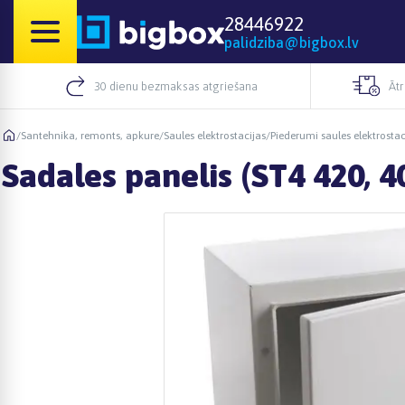
28446922
palidziba@bigbox.lv
30 dienu bezmaksas atgriešana
Āt
/
Santehnika, remonts, apkure
/
Saules elektrostacijas
/
Piederumi saules elektrosta
Sadales panelis (ST4 420, 