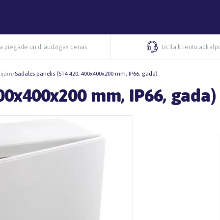
ra piegāde un draudzīgas cenas
Izcila klientu apkal
cijām
/
Sadales panelis (ST4 420, 400x400x200 mm, IP66, gada)
400x400x200 mm, IP66, gada)