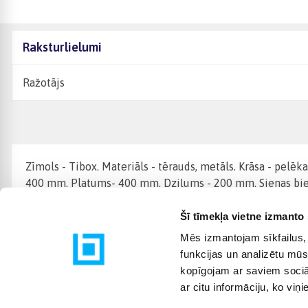
Raksturlielumi
Ražotājs
Zīmols - Tibox. Materiāls - tērauds, metāls. Krāsa - pelēk
400 mm. Platums- 400 mm. Dziļums - 200 mm. Sienas biez
Šī tīmekļa vietne izmanto 
Mēs izmantojam sīkfailus, 
funkcijas un analizētu mūs
kopīgojam ar saviem sociāl
ar citu informāciju, ko viņ