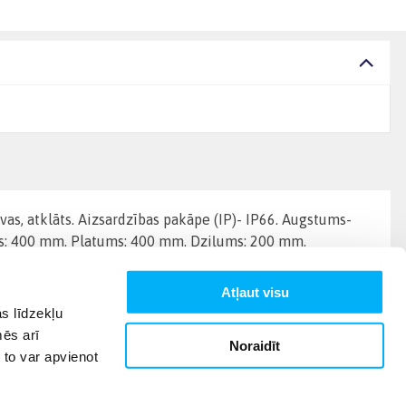
lvas, atklāts. Aizsardzības pakāpe (IP)- IP66. Augstums-
ms: 400 mm. Platums: 400 mm. Dziļums: 200 mm.
Atļaut visu
s līdzekļu
mēs arī
Noraidīt
 to var apvienot