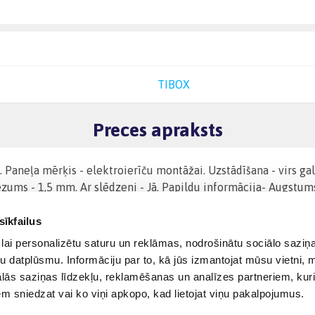
TIBOX
Preces apraksts
a. Paneļa mērķis - elektroierīču montāžai. Uzstādīšana - virs ga
ums - 1,5 mm. Ar slēdzeni - Jā. Papildu informācija- Augstu
sīkfailus
lai personalizētu saturu un reklāmas, nodrošinātu sociālo saziņa
u datplūsmu. Informāciju par to, kā jūs izmantojat mūsu vietni, 
ās saziņas līdzekļu, reklamēšanas un analīzes partneriem, kuri
iem sniedzat vai ko viņi apkopo, kad lietojat viņu pakalpojumus.