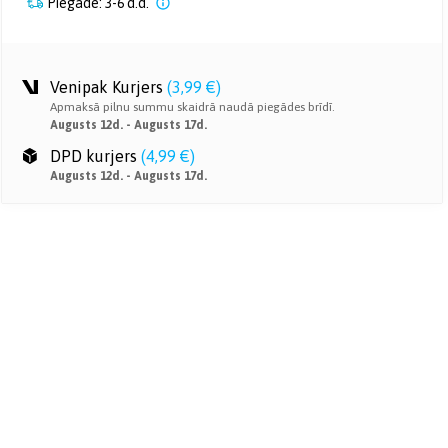
Piegāde: 3-6 d.d.
Venipak Kurjers
(
3,99 €
)
Apmaksā pilnu summu skaidrā naudā piegādes brīdī.
Augusts 12d. - Augusts 17d.
DPD kurjers
(
4,99 €
)
Augusts 12d. - Augusts 17d.