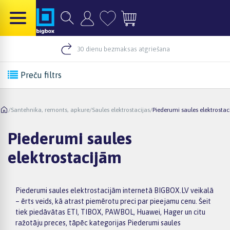
30 dienu bezmaksas atgriešana
Preču filtrs
/
Santehnika, remonts, apkure
/
Saules elektrostacijas
/
Piederumi saules elektrosta
Piederumi saules
elektrostacijām
Piederumi saules elektrostacijām internetā BIGBOX.LV veikalā
– ērts veids, kā atrast piemērotu preci par pieejamu cenu. Šeit
tiek piedāvātas ETI, TIBOX, PAWBOL, Huawei, Hager un citu
ražotāju preces, tāpēc kategorijas Piederumi saules