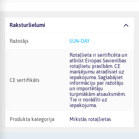
Raksturlielumi
Ražotājs
SUN-DAY
Rotaļlieta ir sertificēta un
atbilst Eiropas Savienības
rotaļlietu prasībām. CE
marķējumu atradīsiet uz
iepakojuma. Saglabājiet
CE sertifikāts
informāciju par ražotāju
un importētāju
turpmākām atsauksmēm.
Tie ir norādīti uz
iepakojuma.
Produkta kategorija
Mikstās rotaļlietas