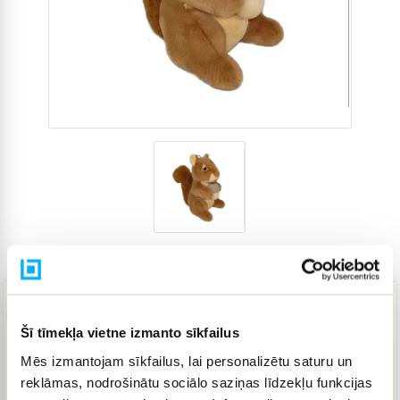
Preces kods
3868329
12,76 €
Šī tīmekļa vietne izmanto sīkfailus
Mēs izmantojam sīkfailus, lai personalizētu saturu un
reklāmas, nodrošinātu sociālo saziņas līdzekļu funkcijas
IELIKT GROZĀ