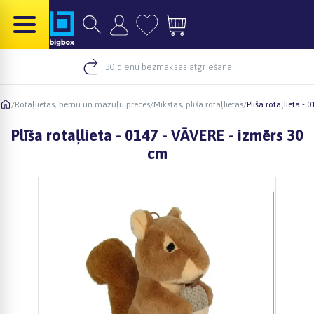
30 dienu bezmaksas atgriešana
/
Rotaļlietas, bērnu un mazuļu preces
/
Mīkstās, plīša rotaļlietas
/
Plīša rotaļlieta -
Plīša rotaļlieta - 0147 - VĀVERE - izmērs 30
cm