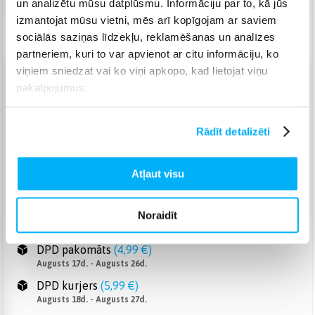
un analizētu mūsu datplūsmu. Informāciju par to, kā jūs
izmantojat mūsu vietni, mēs arī kopīgojam ar saviem
Piegāde: 7-14 d.d.
sociālās saziņas līdzekļu, reklamēšanas un analīzes
partneriem, kuri to var apvienot ar citu informāciju, ko
viņiem sniedzat vai ko viņi apkopo, kad lietojat viņu
pakalpojumus.
Venipak pakomāts
(
2,99 €
)
Augusts 17d. - Augusts 26d.
Venipak Kurjers
(
4,99 €
)
Rādīt detalizēti
Apmaksā pilnu summu skaidrā naudā piegādes brīdī.
Augusts 18d. - Augusts 27d.
Atļaut visu
Omniva pakomāts
(
3,99 €
)
Augusts 17d. - Augusts 26d.
Smartposti pakomāts
(
2,99 €
)
Noraidīt
Augusts 17d. - Augusts 26d.
DPD pakomāts
(
4,99 €
)
Augusts 17d. - Augusts 26d.
DPD kurjers
(
5,99 €
)
Augusts 18d. - Augusts 27d.