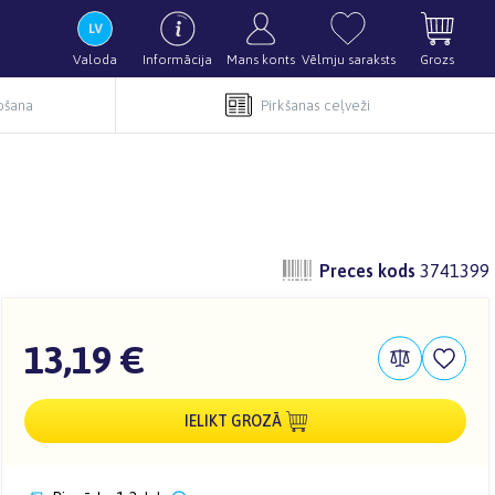
Valoda
Informācija
Mans konts
Vēlmju saraksts
Grozs
pošana
Pirkšanas ceļveži
Preces kods
3741399
13,19 €
IELIKT GROZĀ