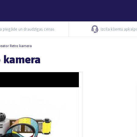
ra piegāde un draudzīgas cenas
Izcila klientu apkal
eator Retro kamera
o kamera