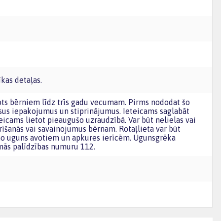
īkas detaļas.
sus iepakojumus un stiprinājumus. Ieteicams saglabāt
icams lietot pieaugušo uzraudzībā. Var būt nelielas vai
izrīšanās vai savainojumus bērnam. Rotaļlieta var būt
 no uguns avotiem un apkures ierīcēm. Ugunsgrēka
mās palīdzības numuru 112.