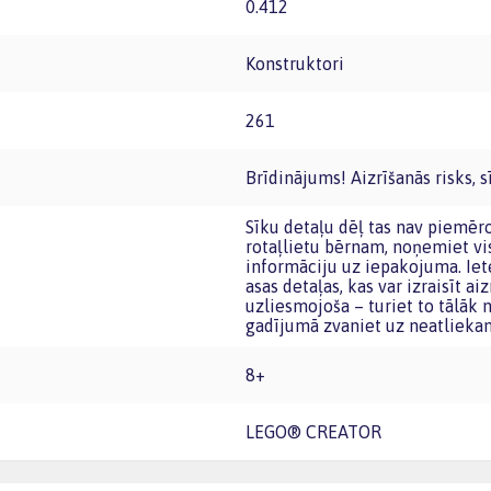
0.412
Konstruktori
261
Brīdinājums! Aizrīšanās risks, s
Sīku detaļu dēļ tas nav piemērots bērniem līdz trīs gadu vecumam. Pirms nododat šo
rotaļlietu bērnam, noņemiet vi
informāciju uz iepakojuma. Iete
asas detaļas, kas var izraisīt a
uzliesmojoša – turiet to tālāk
gadījumā zvaniet uz neatlieka
8+
LEGO® CREATOR