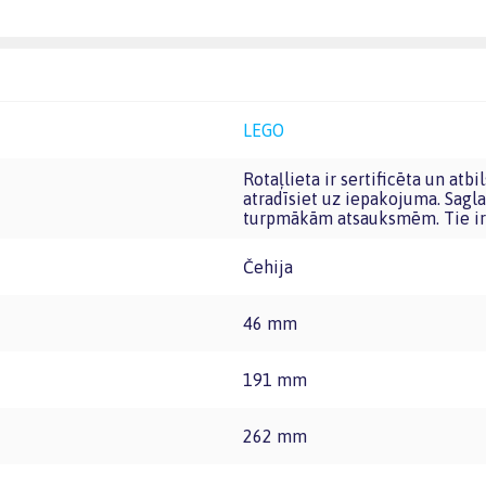
LEGO
Rotaļlieta ir sertificēta un atbilst Eiropas Savienības rotaļlietu prasībām. CE marķējumu
atradīsiet uz iepakojuma. Sagla
turpmākām atsauksmēm. Tie ir 
Čehija
46 mm
191 mm
262 mm