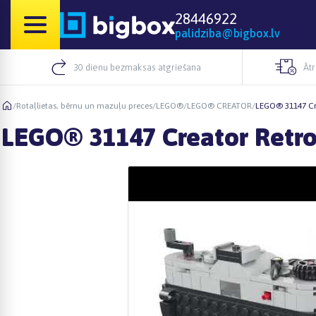
28446922
palidziba@bigbox.lv
30 dienu bezmaksas atgriešana
Āt
/
Rotaļlietas, bērnu un mazuļu preces
/
LEGO®
/
LEGO® CREATOR
/
LEGO® 31147 Cr
LEGO® 31147 Creator Retr