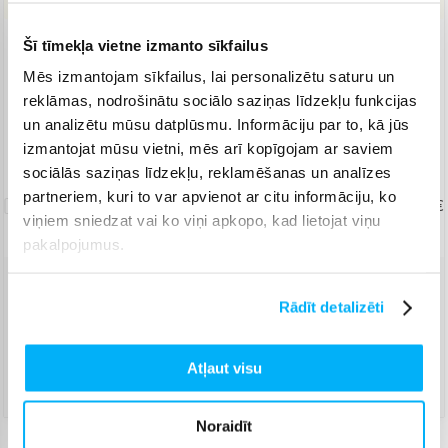
Šī tīmekļa vietne izmanto sīkfailus
Piegāde: 1-4 d.d.
Mēs izmantojam sīkfailus, lai personalizētu saturu un
Saņem konsultāciju un īpašu cenu
reklāmas, nodrošinātu sociālo saziņas līdzekļu funkcijas
KONSULTĀCIJA un īpašas cenas Jums
un analizētu mūsu datplūsmu. Informāciju par to, kā jūs
Norēķinieties bez papildmaksas 6 mēn.
izmantojat mūsu vietni, mēs arī kopīgojam ar saviem
sociālās saziņas līdzekļu, reklamēšanas un analīzes
Uznešanas/izkraušanas
partneriem, kuri to var apvienot ar citu informāciju, ko
pakalpojums
19,99 €
viņiem sniedzat vai ko viņi apkopo, kad lietojat viņu
pakalpojumus.
Venipak Kurjers
(
8,99 €
)
Rādīt detalizēti
Apmaksā pilnu summu skaidrā naudā piegādes brīdī.
Augusts 7d. - Augusts 12d.
Atļaut visu
DPD kurjers
(
9,99 €
)
Augusts 7d. - Augusts 12d.
Noraidīt