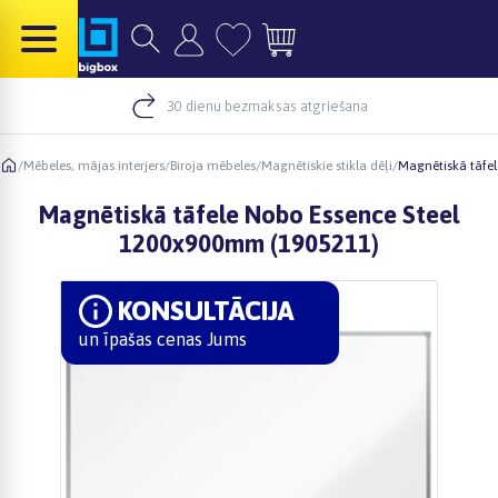
30 dienu bezmaksas atgriešana
/
Mēbeles, mājas interjers
/
Biroja mēbeles
/
Magnētiskie stikla dēļi
/
Magnētiskā tāfe
Magnētiskā tāfele Nobo Essence Steel
1200x900mm (1905211)
KONSULTĀCIJA
un īpašas cenas Jums