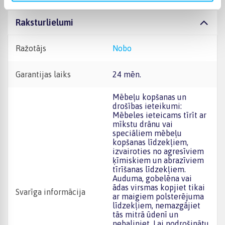
Raksturlielumi
Ražotājs
Nobo
Garantijas laiks
24 mēn.
Mēbeļu kopšanas un
drošības ieteikumi:
Mēbeles ieteicams tīrīt ar
mīkstu drānu vai
speciāliem mēbeļu
kopšanas līdzekļiem,
izvairoties no agresīviem
ķīmiskiem un abrazīviem
tīrīšanas līdzekļiem.
Auduma, gobelēna vai
ādas virsmas kopjiet tikai
Svarīga informācija
ar maigiem polsterējuma
līdzekļiem, nemazgājiet
tās mitrā ūdenī un
nebaliniet. Lai nodrošinātu