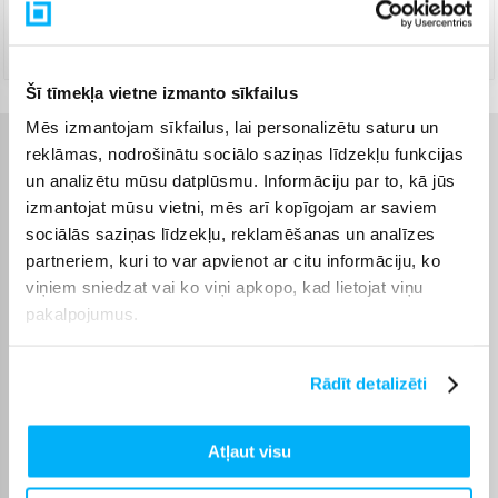
Piegāde ar DPD kurjeru
(
26,99 €
)
Augusts 10d. - Augusts 11d.
Šī tīmekļa vietne izmanto sīkfailus
Mēs izmantojam sīkfailus, lai personalizētu saturu un
reklāmas, nodrošinātu sociālo saziņas līdzekļu funkcijas
Raksturlielumi
un analizētu mūsu datplūsmu. Informāciju par to, kā jūs
izmantojat mūsu vietni, mēs arī kopīgojam ar saviem
Ražotājs
KAMADO BONO
sociālās saziņas līdzekļu, reklamēšanas un analīzes
partneriem, kuri to var apvienot ar citu informāciju, ko
Grila diametrs
60 cm / 23,5 collas
viņiem sniedzat vai ko viņi apkopo, kad lietojat viņu
pakalpojumus.
Grila modelis
Grande
Rādīt detalizēti
Garantijas laiks
24 mēn.
Komplektēšanas valsts
Atļaut visu
Ķīna