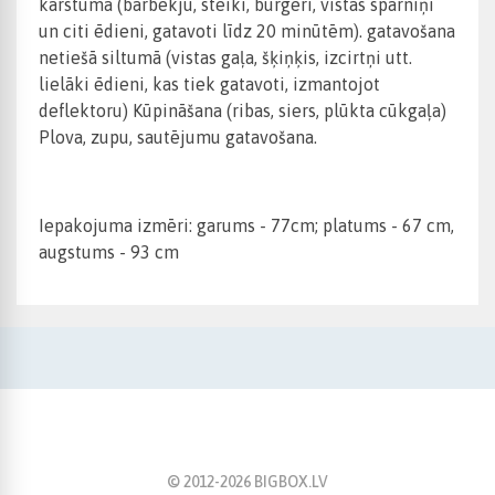
karstumā (bārbekjū, steiki, burgeri, vistas spārniņi
un citi ēdieni, gatavoti līdz 20 minūtēm). gatavošana
netiešā siltumā (vistas gaļa, šķiņķis, izcirtņi utt.
lielāki ēdieni, kas tiek gatavoti, izmantojot
deflektoru) Kūpināšana (ribas, siers, plūkta cūkgaļa)
Plova, zupu, sautējumu gatavošana.
Iepakojuma izmēri: garums - 77cm; platums - 67 cm,
augstums - 93 cm
© 2012-
2026
BIGBOX.LV