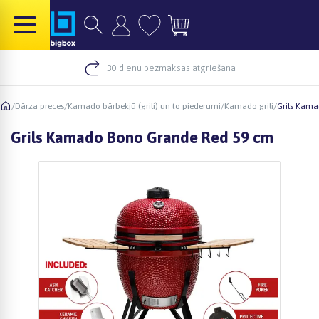
30 dienu bezmaksas atgriešana
/
Dārza preces
/
Kamado bārbekjū (grili) un to piederumi
/
Kamado grili
/
Grils Kam
Grils Kamado Bono Grande Red 59 cm