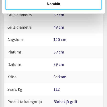
Korpusa materiāls +
Keramika
Noraidīt
Grila diametrs
59 cm
Grila diametrs
49 cm
Augstums
120 cm
Platums
59 cm
Dziļums
59 cm
Krāsa
Sarkans
Svars, Kg
112
Produkta kategorija
Bārbekjū grili