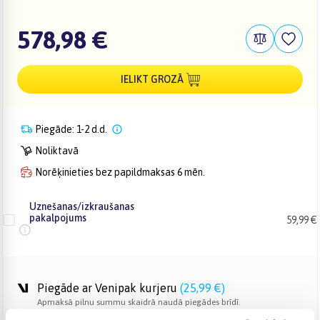
578,98 €
IELIKT GROZĀ
Piegāde: 1-2 d.d.
Noliktavā
Norēķinieties bez papildmaksas 6 mēn.
Uznešanas/izkraušanas
pakalpojums
59,99 €
Piegāde ar Venipak kurjeru
(
25,99 €
)
Apmaksā pilnu summu skaidrā naudā piegādes brīdī.
Augusts 10d. - Augusts 11d.