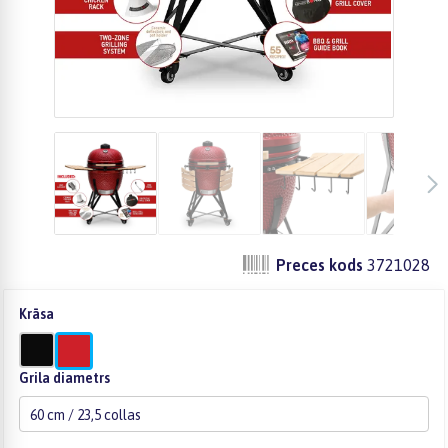
Preces kods
3721028
Krāsa
Grila diametrs
60 cm / 23,5 collas