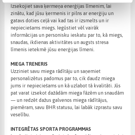
Izsekojiet sava ķermeņa enerģijas līmenim, lai
zinātu, kad jūsu ķermenis ir pilns ar enerģiju un
gatavs doties ceļā vai kad tas ir izsmelts un ir
nepieciešams miegs. Iegūstiet vēl vairāk
informācijas un personisku ieskatu par to, kā miegs,
snaudas, ikdienas aktivitātes un augsts stresa
līmenis ietekmē jūsu enerģijas līmeni.
MIEGA TRENERIS
Uzziniet savu miega rādītāju un saņemiet
personalizētus padomus par to, cik daudz miega
jums ir nepieciešams un kā uzlabot tā kvalitāti. Jūs
pat varat izsekot dažādām miega fāzēm un snaudām
— un redzēt dažus galvenos miega rādītājus,
piemēram, savu BHR statusu, lai labāk izprastu savu
veselību.
INTEGRĒTAS SPORTA PROGRAMMAS