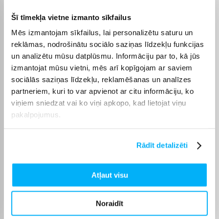
Šī tīmekļa vietne izmanto sīkfailus
PATIESI PAZINI SEVI
Mērķtiecīgi izveidots ar uzlabotām veselības un
Mēs izmantojam sīkfailus, lai personalizētu saturu un
fitnesa funkcijām, zvanīšanu un īsziņu sūtīšanu, un
reklāmas, nodrošinātu sociālo saziņas līdzekļu funkcijas
tas ir vairāk nekā tikai viedpulkstenis, tas ir jūsu
un analizētu mūsu datplūsmu. Informāciju par to, kā jūs
personīgais treneris uz plaukstas locītavas, kas
izmantojat mūsu vietni, mēs arī kopīgojam ar saviem
palīdzēs sasniegt jūsu mērķus.
sociālās saziņas līdzekļu, reklamēšanas un analīzes
partneriem, kuri to var apvienot ar citu informāciju, ko
SPilgts 1,4 collu AMOLED SKĀRMENES EKRĀNS
viņiem sniedzat vai ko viņi apkopo, kad lietojat viņu
AKUMULATORS VAR DARBOTIES LĪDZ 14 DIENĀM
pakalpojumus.
VIEDSPLOKSTEŅA REŽĪMĀ.
DETALIZĒTAS IESKATS VESELĪBAS UN LABSAJĀ
Rādīt detalizēti
UZLABOJĀS FIZISKĀS FIZISKĀS FUNKCIJAS
DARBOJAS AR LIETOTNI GARMIN CONNECT IPHONE
UN ANDROID TĀLRUŅIEM
Atļaut visu
VIEGLS 45 MM KORPULS AR NErūsējošā tērauda loku
Noraidīt
ĶERMEŅA AKUMULATORA ENERĢIJAS
MONITORINGS