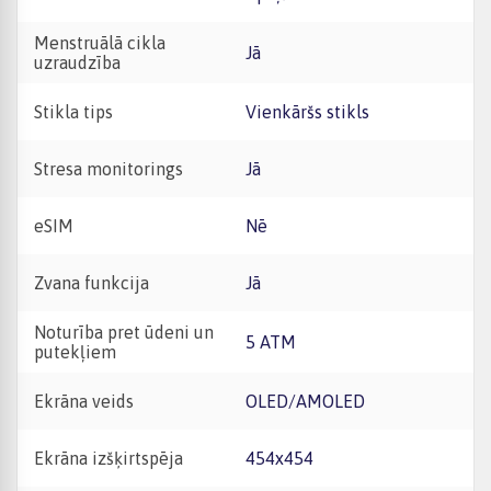
Menstruālā cikla
Jā
uzraudzība
Stikla tips
Vienkāršs stikls
Stresa monitorings
Jā
eSIM
Nē
Zvana funkcija
Jā
Noturība pret ūdeni un
5 ATM
putekļiem
Ekrāna veids
OLED/AMOLED
Ekrāna izšķirtspēja
454x454