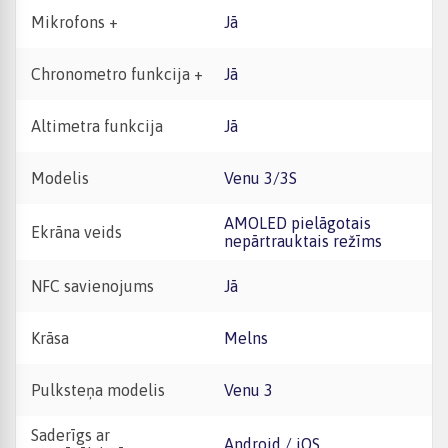
Mikrofons +
Jā
Chronometro funkcija +
Jā
Altimetra funkcija
Jā
Modelis
Venu 3/3S
AMOLED pielāgotais
Ekrāna veids
nepārtrauktais režīms
NFC savienojums
Jā
Krāsa
Melns
Pulksteņa modelis
Venu 3
Saderīgs ar
Android / iOS