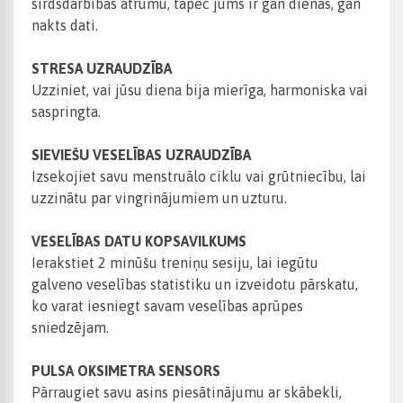
sirdsdarbības ātrumu, tāpēc jums ir gan dienas, gan
nakts dati.
STRESA UZRAUDZĪBA
Uzziniet, vai jūsu diena bija mierīga, harmoniska vai
saspringta.
SIEVIEŠU VESELĪBAS UZRAUDZĪBA
Izsekojiet savu menstruālo ciklu vai grūtniecību, lai
uzzinātu par vingrinājumiem un uzturu.
VESELĪBAS DATU KOPSAVILKUMS
Ierakstiet 2 minūšu treniņu sesiju, lai iegūtu
galveno veselības statistiku un izveidotu pārskatu,
ko varat iesniegt savam veselības aprūpes
sniedzējam.
PULSA OKSIMETRA SENSORS
Pārraugiet savu asins piesātinājumu ar skābekli,