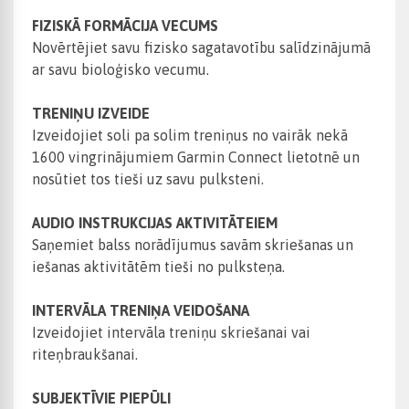
FIZISKĀ FORMĀCIJA VECUMS
Novērtējiet savu fizisko sagatavotību salīdzinājumā
ar savu bioloģisko vecumu.
TRENIŅU IZVEIDE
Izveidojiet soli pa solim treniņus no vairāk nekā
1600 vingrinājumiem Garmin Connect lietotnē un
nosūtiet tos tieši uz savu pulksteni.
AUDIO INSTRUKCIJAS AKTIVITĀTEIEM
Saņemiet balss norādījumus savām skriešanas un
iešanas aktivitātēm tieši no pulksteņa.
INTERVĀLA TRENIŅA VEIDOŠANA
Izveidojiet intervāla treniņu skriešanai vai
riteņbraukšanai.
SUBJEKTĪVIE PIEPŪLI