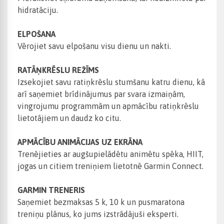
hidratāciju.
ELPOŠANA
Vērojiet savu elpošanu visu dienu un nakti.
RATĀŅKRĒSLU REŽĪMS
Izsekojiet savu ratiņkrēslu stumšanu katru dienu, kā
arī saņemiet brīdinājumus par svara izmaiņām,
vingrojumu programmām un apmācību ratiņkrēslu
lietotājiem un daudz ko citu.
APMĀCĪBU ANIMĀCIJAS UZ EKRĀNA
Trenējieties ar augšupielādētu animētu spēka, HIIT,
jogas un citiem treniņiem lietotnē Garmin Connect.
GARMIN TRENERIS
Saņemiet bezmaksas 5 k, 10 k un pusmaratona
treniņu plānus, ko jums izstrādājuši eksperti.