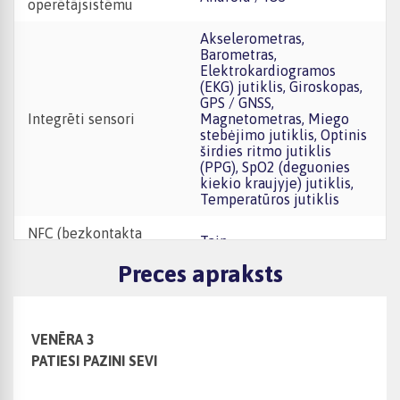
operētājsistēmu
Akselerometras,
Barometras,
Elektrokardiogramos
(EKG) jutiklis, Giroskopas,
GPS / GNSS,
Integrēti sensori
Magnetometras, Miego
stebėjimo jutiklis, Optinis
širdies ritmo jutiklis
(PPG), SpO2 (deguonies
kiekio kraujyje) jutiklis,
Temperatūros jutiklis
NFC (bezkontakta
Taip
maksājumi)
Preces apraksts
VENĒRA 3
PATIESI PAZINI SEVI