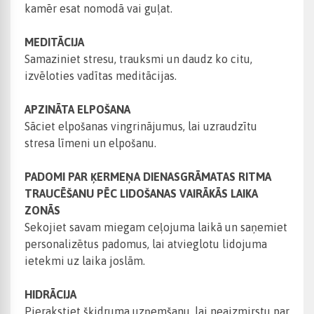
kamēr esat nomodā vai guļat.
MEDITĀCIJA
Samaziniet stresu, trauksmi un daudz ko citu,
izvēloties vadītas meditācijas.
APZINĀTA ELPOŠANA
Sāciet elpošanas vingrinājumus, lai uzraudzītu
stresa līmeni un elpošanu.
PADOMI PAR ĶERMEŅA DIENASGRĀMATAS RITMA
TRAUCĒŠANU PĒC LIDOŠANAS VAIRĀKĀS LAIKA
ZONĀS
Sekojiet savam miegam ceļojuma laikā un saņemiet
personalizētus padomus, lai atvieglotu lidojuma
ietekmi uz laika joslām.
HIDRĀCIJA
Pierakstiet šķidruma uzņemšanu, lai neaizmirstu par