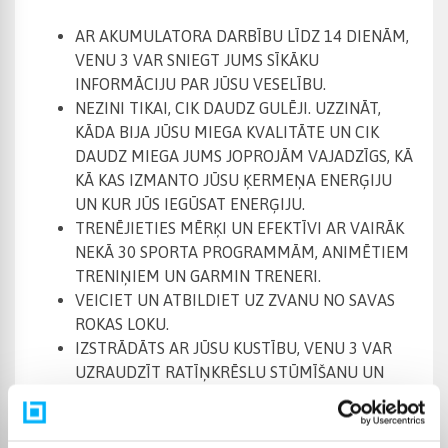
AR AKUMULATORA DARBĪBU LĪDZ 14 DIENĀM,
VENU 3 VAR SNIEGT JUMS SĪKĀKU
INFORMĀCIJU PAR JŪSU VESELĪBU.
NEZINI TIKAI, CIK DAUDZ GULĒJI. UZZINĀT,
KĀDA BIJA JŪSU MIEGA KVALITĀTE UN CIK
DAUDZ MIEGA JUMS JOPROJĀM VAJADZĪGS, KĀ
KĀ KAS IZMANTO JŪSU ĶERMEŅA ENERĢIJU
UN KUR JŪS IEGŪSAT ENERĢIJU.
TRENĒJIETIES MĒRĶI UN EFEKTĪVI AR VAIRĀK
NEKĀ 30 SPORTA PROGRAMMĀM, ANIMĒTIEM
TRENIŅIEM UN GARMIN TRENERI.
VEICIET UN ATBILDIET UZ ZVANU NO SAVAS
ROKAS LOKU.
IZSTRĀDĀTS AR JŪSU KUSTĪBU, VENU 3 VAR
UZRAUDZĪT RATĪŅKRĒSLU STŪMĪŠANU UN
PIEDĀVĀ INTEGRĒTU TRENIŅU RATKĒRĻU
LIETOTĀJIEM.