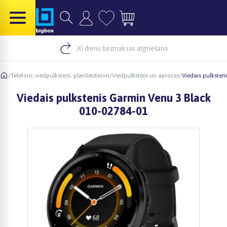
30 dienu bezmaksas atgriešana
/
Telefoni, viedpulksteņi, planšetdatori
/
Viedpulksteņi un aproces
/
Viedais pulksten
Viedais pulkstenis Garmin Venu 3 Black
010-02784-01