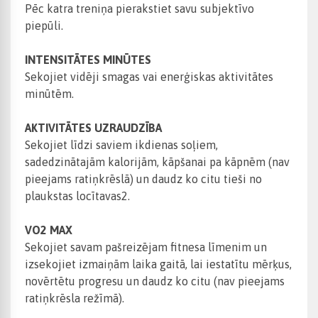
Pēc katra treniņa pierakstiet savu subjektīvo
piepūli.
INTENSITĀTES MINŪTES
Sekojiet vidēji smagas vai enerģiskas aktivitātes
minūtēm.
AKTIVITĀTES UZRAUDZĪBA
Sekojiet līdzi saviem ikdienas soļiem,
sadedzinātajām kalorijām, kāpšanai pa kāpnēm (nav
pieejams ratiņkrēslā) un daudz ko citu tieši no
plaukstas locītavas2.
VO2 MAX
Sekojiet savam pašreizējam fitnesa līmenim un
izsekojiet izmaiņām laika gaitā, lai iestatītu mērķus,
novērtētu progresu un daudz ko citu (nav pieejams
ratiņkrēsla režīmā).