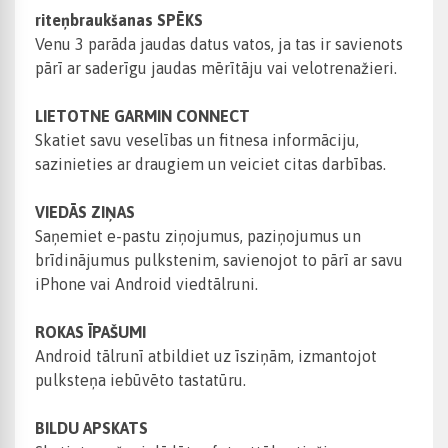
riteņbraukšanas SPĒKS
Venu 3 parāda jaudas datus vatos, ja tas ir savienots
pārī ar saderīgu jaudas mērītāju vai velotrenažieri.
LIETOTNE GARMIN CONNECT
Skatiet savu veselības un fitnesa informāciju,
sazinieties ar draugiem un veiciet citas darbības.
VIEDĀS ZIŅAS
Saņemiet e-pastu ziņojumus, paziņojumus un
brīdinājumus pulkstenim, savienojot to pārī ar savu
iPhone vai Android viedtālruni.
ROKAS ĪPAŠUMI
Android tālrunī atbildiet uz īsziņām, izmantojot
pulksteņa iebūvēto tastatūru.
BILDU APSKATS