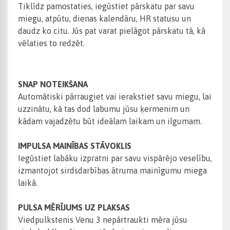
Tiklīdz pamostaties, iegūstiet pārskatu par savu
miegu, atpūtu, dienas kalendāru, HR statusu un
daudz ko citu. Jūs pat varat pielāgot pārskatu tā, kā
vēlaties to redzēt.
SNAP NOTEIKŠANA
Automātiski pārraugiet vai ierakstiet savu miegu, lai
uzzinātu, kā tas dod labumu jūsu ķermenim un
kādam vajadzētu būt ideālam laikam un ilgumam.
IMPULSA MAINĪBAS STĀVOKLIS
Iegūstiet labāku izpratni par savu vispārējo veselību,
izmantojot sirdsdarbības ātruma mainīgumu miega
laikā.
PULSA MĒRĪJUMS UZ PLAKSAS
Viedpulkstenis Venu 3 nepārtraukti mēra jūsu