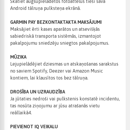
Skatiet augšupielādētos fotoattēlus tieši sava
Android tālruņa pulksteņa ekrānā.
GARMIN PAY BEZKONTAKTAKTA MAKSĀJUMI
Maksājiet ērti kases aparātos un atsevišķās
sabiedriskā transporta sistēmās, izmantojot
pakalpojumu sniedzēju sniegtos pakalpojumus.
MŪZIKA
Lejupielādējiet dziesmas un atskaņošanas sarakstus
no saviem Spotify, Deezer vai Amazon Music
kontiem, lai klausītos tos bez tālruņa.
DROŠĪBA UN UZRAUDZĪBA
Ja jūtaties nedroši vai pulkstenis konstatē incidentu,
tas nosūta ziņojumu ar jūsu atrašanās vietu
reāllaikā4.
PIEVIENOT IQ VEIKALU