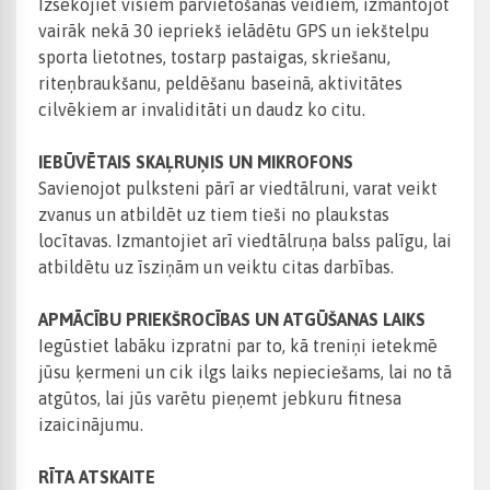
Izsekojiet visiem pārvietošanās veidiem, izmantojot
vairāk nekā 30 iepriekš ielādētu GPS un iekštelpu
sporta lietotnes, tostarp pastaigas, skriešanu,
riteņbraukšanu, peldēšanu baseinā, aktivitātes
cilvēkiem ar invaliditāti un daudz ko citu.
IEBŪVĒTAIS SKAĻRUŅIS UN MIKROFONS
Savienojot pulksteni pārī ar viedtālruni, varat veikt
zvanus un atbildēt uz tiem tieši no plaukstas
locītavas. Izmantojiet arī viedtālruņa balss palīgu, lai
atbildētu uz īsziņām un veiktu citas darbības.
APMĀCĪBU PRIEKŠROCĪBAS UN ATGŪŠANAS LAIKS
Iegūstiet labāku izpratni par to, kā treniņi ietekmē
jūsu ķermeni un cik ilgs laiks nepieciešams, lai no tā
atgūtos, lai jūs varētu pieņemt jebkuru fitnesa
izaicinājumu.
RĪTA ATSKAITE