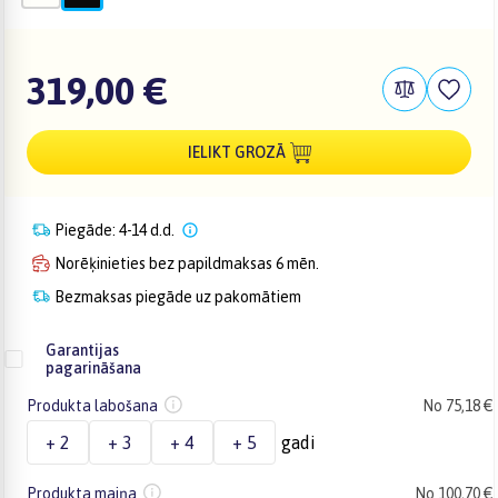
319,00 €
IELIKT GROZĀ
Piegāde: 4-14 d.d.
Norēķinieties bez papildmaksas 6 mēn.
Bezmaksas piegāde uz pakomātiem
Garantijas
pagarināšana
Produkta labošana
No 75,18 €
+ 2
+ 3
+ 4
+ 5
gadi
Produkta maiņa
No 100,70 €