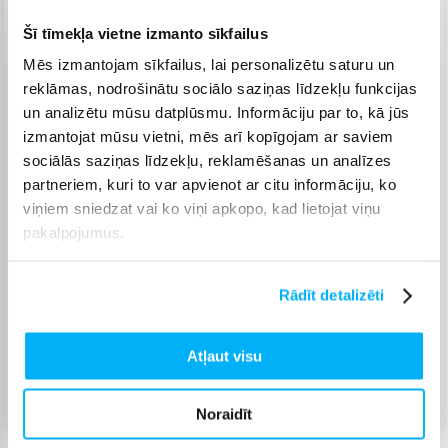
Piegāde: 7-14 d.d.
Šī tīmekļa vietne izmanto sīkfailus
Mēs izmantojam sīkfailus, lai personalizētu saturu un
reklāmas, nodrošinātu sociālo saziņas līdzekļu funkcijas
Venipak pakomāts
(
2,99 €
)
un analizētu mūsu datplūsmu. Informāciju par to, kā jūs
Augusts 18d. - Augusts 26d.
izmantojat mūsu vietni, mēs arī kopīgojam ar saviem
Venipak Kurjers
(
4,99 €
)
sociālās saziņas līdzekļu, reklamēšanas un analīzes
Apmaksā pilnu summu skaidrā naudā piegādes brīdī.
partneriem, kuri to var apvienot ar citu informāciju, ko
Augusts 18d. - Augusts 27d.
viņiem sniedzat vai ko viņi apkopo, kad lietojat viņu
Omniva pakomāts
(
3,99 €
)
pakalpojumus.
Augusts 18d. - Augusts 26d.
Smartposti pakomāts
(
2,99 €
)
Rādīt detalizēti
Augusts 18d. - Augusts 26d.
DPD pakomāts
(
4,99 €
)
Augusts 18d. - Augusts 26d.
Atļaut visu
DPD kurjers
(
5,99 €
)
Augusts 18d. - Augusts 27d.
Noraidīt