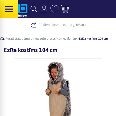
30 dienu bezmaksas atgriešana
/
Rotaļlietas, bērnu un mazuļu preces
/
Karnevāla tērpi
/
Ezīša kostīms 104 cm
Ezīša kostīms 104 cm