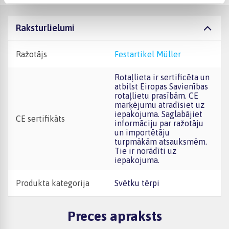
Raksturlielumi
Ražotājs
Festartikel Müller
Rotaļlieta ir sertificēta un
atbilst Eiropas Savienības
rotaļlietu prasībām. CE
marķējumu atradīsiet uz
iepakojuma. Saglabājiet
CE sertifikāts
informāciju par ražotāju
un importētāju
turpmākām atsauksmēm.
Tie ir norādīti uz
iepakojuma.
Produkta kategorija
Svētku tērpi
Preces apraksts