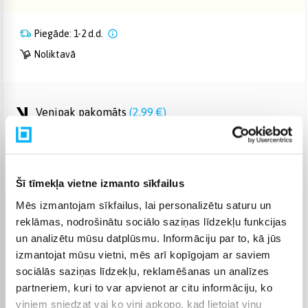
Piegāde: 1-2 d.d.
Noliktavā
Venipak pakomāts
(
2,99 €
)
Augusts 10d. - Augusts 11d.
Venipak Kurjers
(
4,99 €
)
Apmaksā pilnu summu skaidrā naudā piegādes brīdī.
Augusts 10d. - Augusts 11d.
Šī tīmekļa vietne izmanto sīkfailus
Omniva pakomāts
(
3,99 €
)
Mēs izmantojam sīkfailus, lai personalizētu saturu un
Augusts 10d. - Augusts 11d.
reklāmas, nodrošinātu sociālo saziņas līdzekļu funkcijas
Smartposti pakomāts
(
2,99 €
)
un analizētu mūsu datplūsmu. Informāciju par to, kā jūs
Augusts 10d. - Augusts 11d.
izmantojat mūsu vietni, mēs arī kopīgojam ar saviem
DPD pakomāts
(
4,99 €
)
sociālās saziņas līdzekļu, reklamēšanas un analīzes
Augusts 10d. - Augusts 11d.
partneriem, kuri to var apvienot ar citu informāciju, ko
DPD kurjers
(
5,99 €
)
viņiem sniedzat vai ko viņi apkopo, kad lietojat viņu