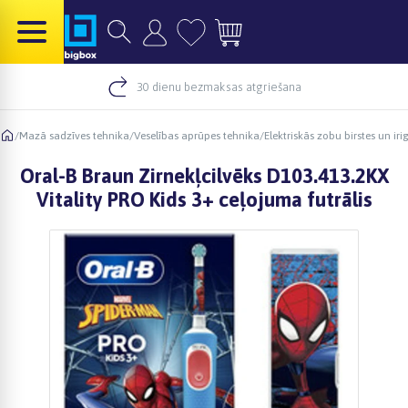
30 dienu bezmaksas atgriešana
/
Mazā sadzīves tehnika
/
Veselības aprūpes tehnika
/
Elektriskās zobu birstes un iri
Oral-B Braun Zirnekļcilvēks D103.413.2KX
Vitality PRO Kids 3+ ceļojuma futrālis