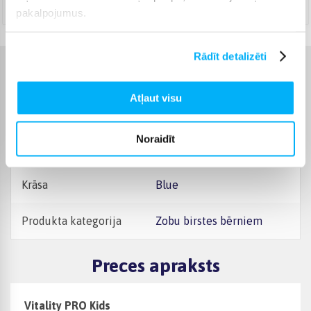
Augusts 10d. - Augusts 11d.
pakalpojumus.
Rādīt detalizēti
Raksturlielumi
Atļaut visu
Ražotājs
Braun
Noraidīt
Enerģijas avota veids
Vadu
Krāsa
Blue
Produkta kategorija
Zobu birstes bērniem
Preces apraksts
Vitality PRO Kids