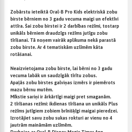
Zobārstu ieteiktā Oral-B Pro Kids elektriskā zobu
birste bērniem no 3 gadu vecuma maigi un efektīvi
attīra. Šai zobu birstei ir 2 darbības režīmi, tostarp
unikāls bērniem draudzīgs režīms jutīgu zobu
tīrīšanai. Tā noņem vairāk aplikuma nekā parastā
zobu birste. Ar 4 tematiskām uzlīmēm kāta
rotāšanai.
Neaizvietojama zobu birste, lai bērni no 3 gadu
vecuma labāk un saudzīgāk tīrītu zobus.
Apaļās zobu birstes galviņas izmērs ir piemērots
mazu bērnu mutēm.
Mīkstie sariņi ir ārkārtīgi maigi pret smaganām.
2 tīrīšanas režīmi: ikdienas tīrīšana un unikāls Plus
režīms jutīgiem zobiem brīnišķīgi maigai pieredzei.
Izrotājiet savu zobu sukas rokturi ar vienu no 4
jautrām maināmām uzlīmēm.