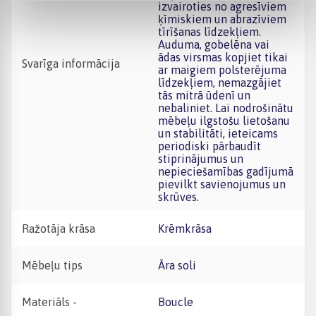
izvairoties no agresīviem
ķīmiskiem un abrazīviem
tīrīšanas līdzekļiem.
Auduma, gobelēna vai
ādas virsmas kopjiet tikai
Svarīga informācija
ar maigiem polsterējuma
līdzekļiem, nemazgājiet
tās mitrā ūdenī un
nebaliniet. Lai nodrošinātu
mēbeļu ilgstošu lietošanu
un stabilitāti, ieteicams
periodiski pārbaudīt
stiprinājumus un
nepieciešamības gadījumā
pievilkt savienojumus un
skrūves.
Ražotāja krāsa
Krēmkrāsa
Mēbeļu tips
Āra soli
Materiāls -
Boucle