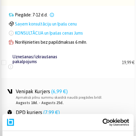
Piegāde: 7-12 d.d.
Saņem konsultāciju un īpašu cenu
KONSULTĀCIJA un īpašas cenas Jums
Norēķinieties bez papildmaksas 6 mēn.
Uznešanas/izkraušanas
pakalpojums
19,99 €
Venipak Kurjers
(
6,99 €
)
Apmaksā pilnu summu skaidrā naudā piegādes brīdī.
Augusts 18d. - Augusts 25d.
DPD kurjers
(
7,99 €
)
Augusts 18d. - Augusts 25d.