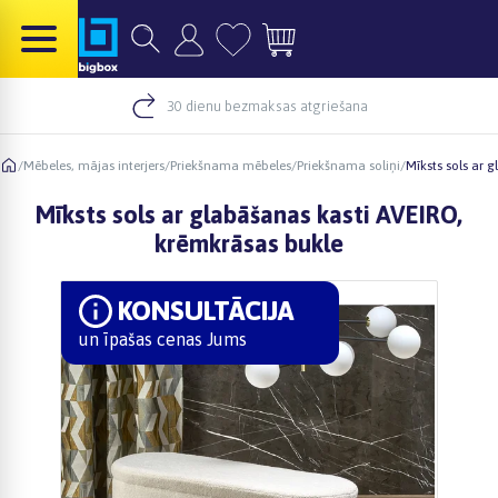
30 dienu bezmaksas atgriešana
/
Mēbeles, mājas interjers
/
Priekšnama mēbeles
/
Priekšnama soliņi
/
Mīksts sols ar 
Mīksts sols ar glabāšanas kasti AVEIRO,
krēmkrāsas bukle
KONSULTĀCIJA
un īpašas cenas Jums