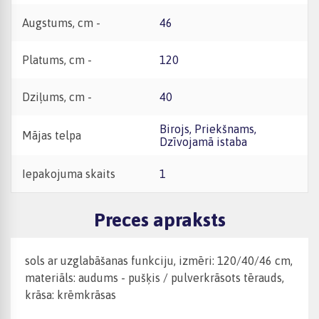
Augstums, cm -
46
Platums, cm -
120
Dziļums, cm -
40
Birojs, Priekšnams,
Mājas telpa
Dzīvojamā istaba
Iepakojuma skaits
1
Preces apraksts
sols ar uzglabāšanas funkciju, izmēri: 120/40/46 cm,
materiāls: audums - pušķis / pulverkrāsots tērauds,
krāsa: krēmkrāsas