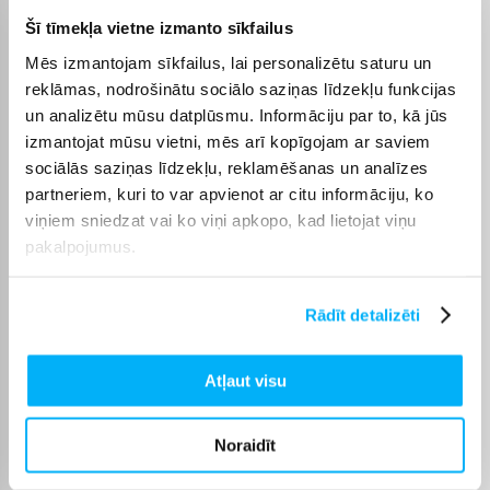
Šī tīmekļa vietne izmanto sīkfailus
Raksturlielumi
Mēs izmantojam sīkfailus, lai personalizētu saturu un
reklāmas, nodrošinātu sociālo saziņas līdzekļu funkcijas
Ražotājs
Halmar
un analizētu mūsu datplūsmu. Informāciju par to, kā jūs
izmantojat mūsu vietni, mēs arī kopīgojam ar saviem
Garantijas laiks
24 mēn.
sociālās saziņas līdzekļu, reklamēšanas un analīzes
partneriem, kuri to var apvienot ar citu informāciju, ko
Komplektēšanas valsts
Ķīna
viņiem sniedzat vai ko viņi apkopo, kad lietojat viņu
pakalpojumus.
Svars, Kg
13.600
Rādīt detalizēti
Produkta kategorija
Priekšnama mēbeles
Atļaut visu
Mēbeļu kopšanas un
drošības ieteikumi:
Mēbeles ieteicams tīrīt ar
mīkstu drānu vai
Noraidīt
speciāliem mēbeļu
kopšanas līdzekļiem,