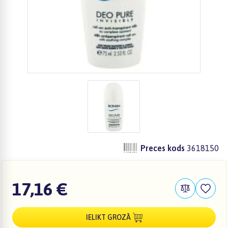
Preces kods
3618150
17,16 €
IELIKT GROZĀ