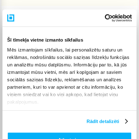
Piegāde: 7-12 d.d.
Šī tīmekļa vietne izmanto sīkfailus
Venipak pakomāts
(
2,99 €
)
Augusts 18d. - Augusts 24d.
Mēs izmantojam sīkfailus, lai personalizētu saturu un
reklāmas, nodrošinātu sociālo saziņas līdzekļu funkcijas
Venipak Kurjers
(
3,99 €
)
Apmaksā pilnu summu skaidrā naudā piegādes brīdī.
un analizētu mūsu datplūsmu. Informāciju par to, kā jūs
Augusts 18d. - Augusts 25d.
izmantojat mūsu vietni, mēs arī kopīgojam ar saviem
Omniva pakomāts
(
3,99 €
)
sociālās saziņas līdzekļu, reklamēšanas un analīzes
Augusts 18d. - Augusts 24d.
partneriem, kuri to var apvienot ar citu informāciju, ko
viņiem sniedzat vai ko viņi apkopo, kad lietojat viņu
Smartposti pakomāts
(
2,99 €
)
Augusts 18d. - Augusts 24d.
pakalpojumus.
DPD pakomāts
(
4,99 €
)
Augusts 18d. - Augusts 24d.
Rādīt detalizēti
DPD kurjers
(
4,99 €
)
Augusts 18d. - Augusts 25d.