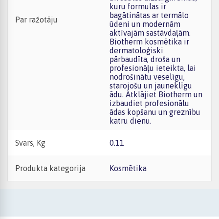
kuru formulas ir
bagātinātas ar termālo
Par ražotāju
ūdeni un modernām
aktīvajām sastāvdaļām.
Biotherm kosmētika ir
dermatoloģiski
pārbaudīta, droša un
profesionāļu ieteikta, lai
nodrošinātu veselīgu,
starojošu un jauneklīgu
ādu. Atklājiet Biotherm un
izbaudiet profesionālu
ādas kopšanu un greznību
katru dienu.
Svars, Kg
0.11
Produkta kategorija
Kosmētika