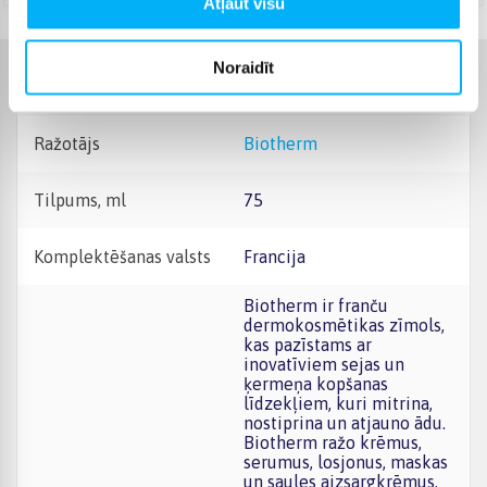
Atļaut visu
Noraidīt
Raksturlielumi
Ražotājs
Biotherm
Tilpums, ml
75
Komplektēšanas valsts
Francija
Biotherm ir franču
dermokosmētikas zīmols,
kas pazīstams ar
inovatīviem sejas un
ķermeņa kopšanas
līdzekļiem, kuri mitrina,
nostiprina un atjauno ādu.
Biotherm ražo krēmus,
serumus, losjonus, maskas
un saules aizsargkrēmus,