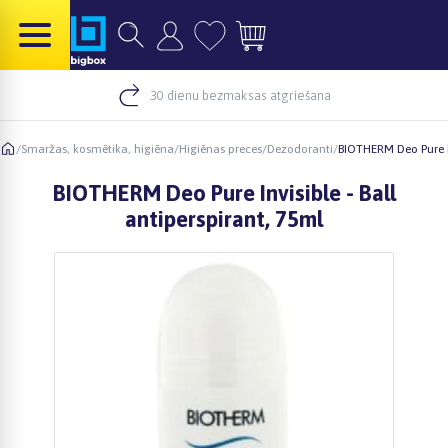
30 dienu bezmaksas atgriešana
/
Smaržas, kosmētika, higiēna
/
Higiēnas preces
/
Dezodoranti
/
BIOTHERM Deo Pure In
BIOTHERM Deo Pure Invisible - Ball
antiperspirant, 75ml