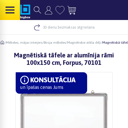
30 dienu bezmaksas atgriešana
/
Mēbeles, mājas interjers
/
Biroja mēbeles
/
Magnētiskie stikla dēļi
/
Magnētiskā tāfel
Magnētiskā tāfele ar alumīnija rāmi
100x150 cm, Forpus, 70101
KONSULTĀCIJA
un īpašas cenas Jums