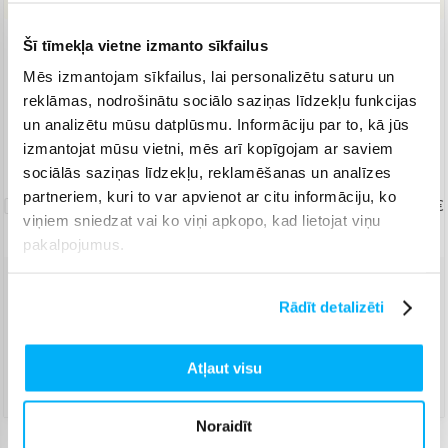
Šī tīmekļa vietne izmanto sīkfailus
Piegāde: 1-4 d.d.
Mēs izmantojam sīkfailus, lai personalizētu saturu un
Saņem konsultāciju un īpašu cenu
reklāmas, nodrošinātu sociālo saziņas līdzekļu funkcijas
KONSULTĀCIJA un īpašas cenas Jums
un analizētu mūsu datplūsmu. Informāciju par to, kā jūs
Norēķinieties bez papildmaksas 6 mēn.
izmantojat mūsu vietni, mēs arī kopīgojam ar saviem
sociālās saziņas līdzekļu, reklamēšanas un analīzes
Uznešanas/izkraušanas
partneriem, kuri to var apvienot ar citu informāciju, ko
pakalpojums
19,99 €
viņiem sniedzat vai ko viņi apkopo, kad lietojat viņu
pakalpojumus.
Venipak Kurjers
(
8,99 €
)
Rādīt detalizēti
Apmaksā pilnu summu skaidrā naudā piegādes brīdī.
Augusts 7d. - Augusts 12d.
Atļaut visu
DPD kurjers
(
9,99 €
)
Augusts 7d. - Augusts 12d.
Noraidīt