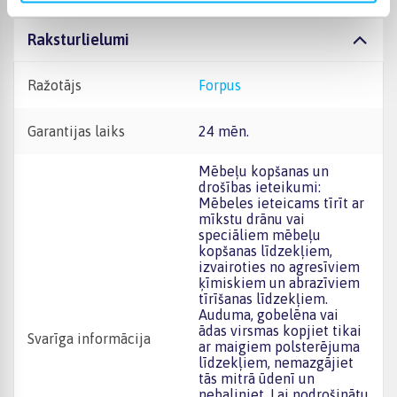
Raksturlielumi
Ražotājs
Forpus
Garantijas laiks
24 mēn.
Mēbeļu kopšanas un
drošības ieteikumi:
Mēbeles ieteicams tīrīt ar
mīkstu drānu vai
speciāliem mēbeļu
kopšanas līdzekļiem,
izvairoties no agresīviem
ķīmiskiem un abrazīviem
tīrīšanas līdzekļiem.
Auduma, gobelēna vai
ādas virsmas kopjiet tikai
Svarīga informācija
ar maigiem polsterējuma
līdzekļiem, nemazgājiet
tās mitrā ūdenī un
nebaliniet. Lai nodrošinātu