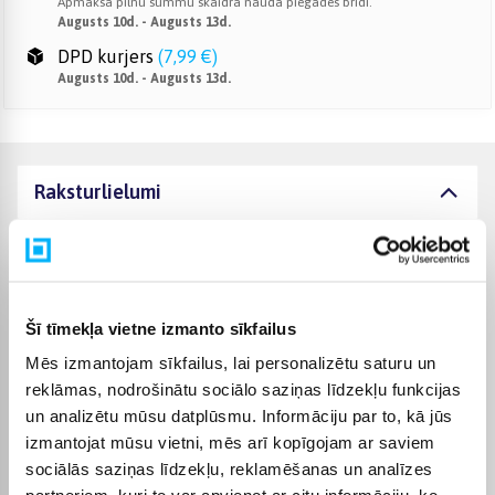
Apmaksā pilnu summu skaidrā naudā piegādes brīdī.
Augusts 10d. - Augusts 13d.
DPD kurjers
(
7,99 €
)
Augusts 10d. - Augusts 13d.
Raksturlielumi
Ražotājs
Bosch
Apvienotās zonas
Jā
Šī tīmekļa vietne izmanto sīkfailus
Mēs izmantojam sīkfailus, lai personalizētu saturu un
Garantijas laiks
24 mēn.
reklāmas, nodrošinātu sociālo saziņas līdzekļu funkcijas
un analizētu mūsu datplūsmu. Informāciju par to, kā jūs
Komplektēšanas valsts
Spānija
izmantojat mūsu vietni, mēs arī kopīgojam ar saviem
sociālās saziņas līdzekļu, reklamēšanas un analīzes
Jauda
4600 W