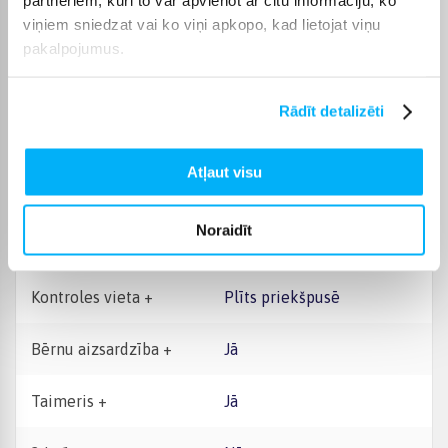
partneriem, kuri to var apvienot ar citu informāciju, ko
viņiem sniedzat vai ko viņi apkopo, kad lietojat viņu
Platuma intervāls, cm
50 - 59 cm
pakalpojumus.
Plīts tips
Indukcijas
Rādīt detalizēti
Rāmis
Nē
Atļaut visu
Plīts pārklājums
Stikls
Noraidīt
Plīts vadība
Sensoru
Kontroles vieta +
Plīts priekšpusē
Bērnu aizsardzība +
Jā
Taimeris +
Jā