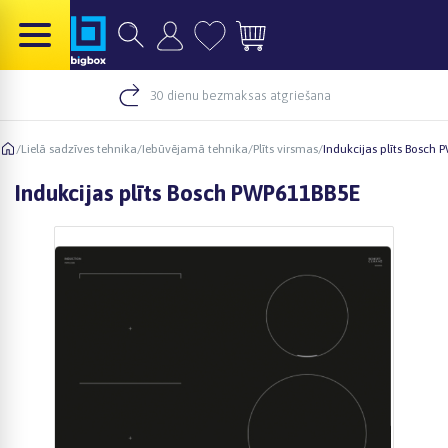
30 dienu bezmaksas atgriešana
/
Lielā sadzīves tehnika
/
Iebūvējamā tehnika
/
Plīts virsmas
/
Indukcijas plīts Bosch
Indukcijas plīts Bosch PWP611BB5E