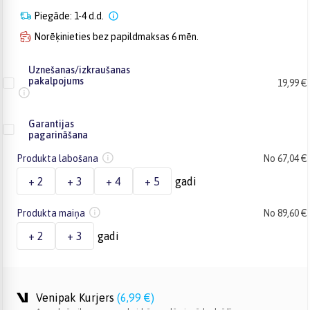
Piegāde: 1-4 d.d.
Norēķinieties bez papildmaksas 6 mēn.
Uznešanas/izkraušanas
pakalpojums
19,99 €
Garantijas
pagarināšana
Produkta labošana
No 67,04 €
+ 2
+ 3
+ 4
+ 5
gadi
Produkta maiņa
No 89,60 €
+ 2
+ 3
gadi
Venipak Kurjers
(
6,99 €
)