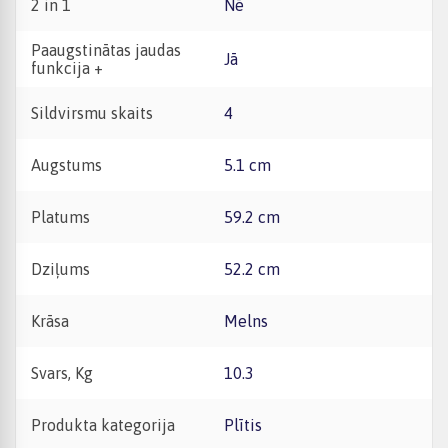
2 in 1
Nē
Paaugstinātas jaudas
Jā
funkcija +
Sildvirsmu skaits
4
Augstums
5.1 cm
Platums
59.2 cm
Dziļums
52.2 cm
Krāsa
Melns
Svars, Kg
10.3
Produkta kategorija
Plītis