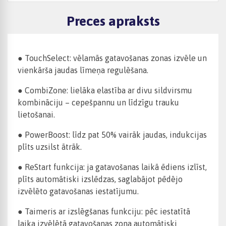
Preces apraksts
● TouchSelect: vēlamās gatavošanas zonas izvēle un
vienkārša jaudas līmeņa regulēšana.
● CombiZone: lielāka elastība ar divu sildvirsmu
kombināciju – cepešpannu un līdzīgu trauku
lietošanai.
● PowerBoost: līdz pat 50% vairāk jaudas, indukcijas
plīts uzsilst ātrāk.
● ReStart funkcija: ja gatavošanas laikā ēdiens izlīst,
plīts automātiski izslēdzas, saglabājot pēdējo
izvēlēto gatavošanas iestatījumu.
● Taimeris ar izslēgšanas funkciju: pēc iestatītā
laika izvēlētā gatavošanas zona automātiski