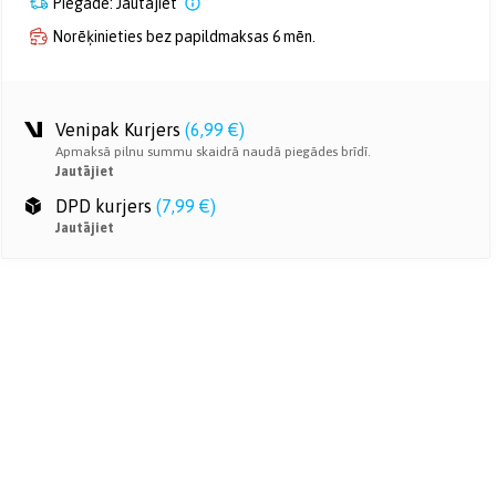
Piegāde: Jautājiet
Norēķinieties bez papildmaksas 6 mēn.
Venipak Kurjers
(
6,99 €
)
Apmaksā pilnu summu skaidrā naudā piegādes brīdī.
Jautājiet
DPD kurjers
(
7,99 €
)
Jautājiet