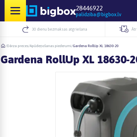
28446922
palidziba@bigbox.lv
30 dienu bezmaksas atgriešana
Āt
/
Dārza preces
/
Apūdeņošanas piederumi
/
Gardena RollUp XL 18630-20
Gardena RollUp XL 18630-2