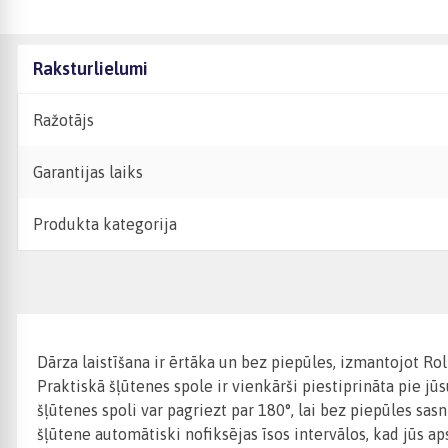
Raksturlielumi
Ražotājs
Garantijas laiks
Produkta kategorija
Dārza laistīšana ir ērtāka un bez piepūles, izmantojot Rol
Praktiskā šļūtenes spole ir vienkārši piestiprināta pie jū
šļūtenes spoli var pagriezt par 180°, lai bez piepūles sa
šļūtene automātiski nofiksējas īsos intervālos, kad jūs aps