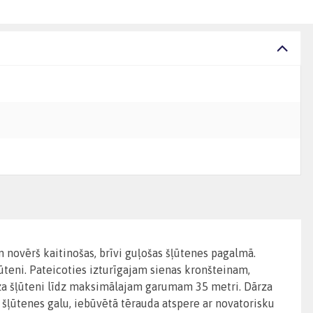
n novērš kaitinošas, brīvi guļošas šļūtenes pagalmā.
ļūteni. Pateicoties izturīgajam sienas kronšteinam,
dārza šļūteni līdz maksimālajam garumam 35 metri. Dārza
ot šļūtenes galu, iebūvētā tērauda atspere ar novatorisku