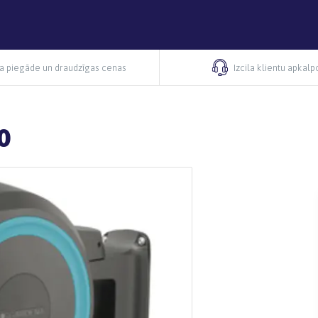
ra piegāde un draudzīgas cenas
Izcila klientu apkal
0