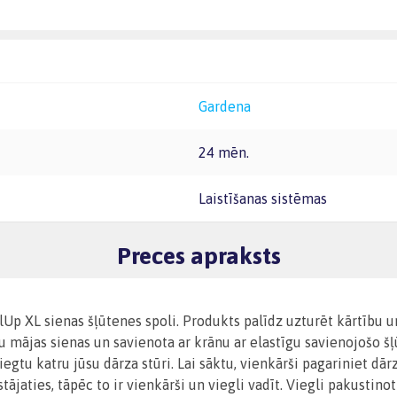
Gardena
24 mēn.
Laistīšanas sistēmas
Preces apraksts
lUp XL sienas šļūtenes spoli. Produkts palīdz uzturēt kārtību u
su mājas sienas un savienota ar krānu ar elastīgu savienojošo š
sniegtu katru jūsu dārza stūri. Lai sāktu, vienkārši pagariniet 
tājaties, tāpēc to ir vienkārši un viegli vadīt. Viegli pakustin