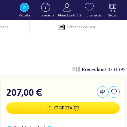
Valoda
Informācija
Mans konts
Vēlmju saraksts
Grozs
pošana
Pirkšanas ceļveži
Preces kods
3231395
207,00 €
IELIKT GROZĀ