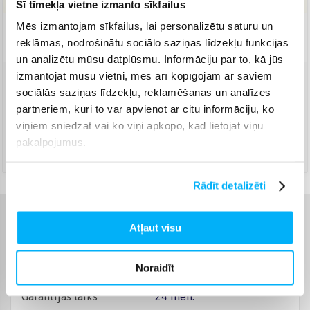
Šī tīmekļa vietne izmanto sīkfailus
Mēs izmantojam sīkfailus, lai personalizētu saturu un
Piegāde: 3-6 d.d.
reklāmas, nodrošinātu sociālo saziņas līdzekļu funkcijas
un analizētu mūsu datplūsmu. Informāciju par to, kā jūs
izmantojat mūsu vietni, mēs arī kopīgojam ar saviem
Venipak Kurjers
(
4,99 €
)
sociālās saziņas līdzekļu, reklamēšanas un analīzes
Apmaksā pilnu summu skaidrā naudā piegādes brīdī.
partneriem, kuri to var apvienot ar citu informāciju, ko
Augusts 12d. - Augusts 17d.
viņiem sniedzat vai ko viņi apkopo, kad lietojat viņu
DPD kurjers
(
5,99 €
)
pakalpojumus.
Augusts 12d. - Augusts 17d.
Rādīt detalizēti
Raksturlielumi
Atļaut visu
Ražotājs
Fiskars
Noraidīt
Garantijas laiks
24 mēn.