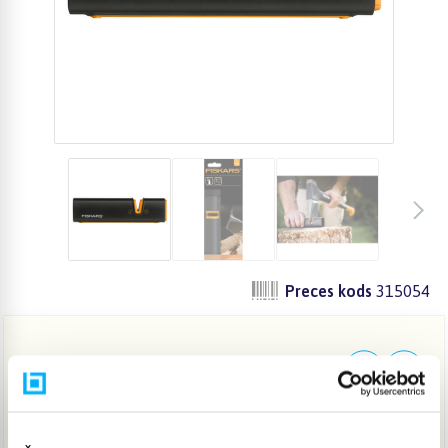
Preces kods
315054
16,99 €
IELIKT GROZĀ