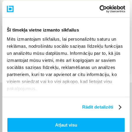
Piegāde: 1-3 d.d.
Šī tīmekļa vietne izmanto sīkfailus
Mēs izmantojam sīkfailus, lai personalizētu saturu un
Venipak Kurjers
(
4,99 €
)
Apmaksā pilnu summu skaidrā naudā piegādes brīdī.
reklāmas, nodrošinātu sociālo saziņas līdzekļu funkcijas
Augusts 7d. - Augusts 11d.
un analizētu mūsu datplūsmu. Informāciju par to, kā jūs
DPD kurjers
(
5,99 €
)
izmantojat mūsu vietni, mēs arī kopīgojam ar saviem
Augusts 7d. - Augusts 11d.
sociālās saziņas līdzekļu, reklamēšanas un analīzes
partneriem, kuri to var apvienot ar citu informāciju, ko
viņiem sniedzat vai ko viņi apkopo, kad lietojat viņu
pakalpojumus.
Raksturlielumi
Rādīt detalizēti
Ražotājs
Camry
Atļaut visu
Garantijas laiks
24 mēn.