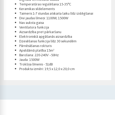
Temperatūras regulēšana 15-35°C
Keramikas sildelements
Taimeris 1-7 stundas atskaita laiku līdz izslēgšanai
Divi jaudas līmeņi: 1100W, 1500W
Nav auksta gaisa
Ventilatora funkcija
Aizsardzība pret pārkaršanu
Elektroniskā apgāšanās aizsardzība
Dzesēšanas funkcija līdz 30 sekundēm
Pārnēsāšanas rokturis
Apsildāmā platība 15m²
Barošana: 220-240V ~50Hz
Jauda: 1500W
Trokšņa līmenis - 51dB
Produkta izmēri: 19,5 x 12,0 x 20,0 cm