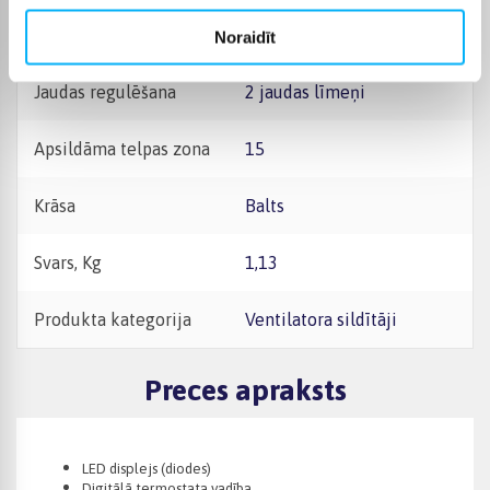
Jauda
1500 W
Noraidīt
Jaudas regulēšana
2 jaudas līmeņi
Apsildāma telpas zona
15
Krāsa
Balts
Svars, Kg
1,13
Produkta kategorija
Ventilatora sildītāji
Preces apraksts
LED displejs (diodes)
Digitālā termostata vadība