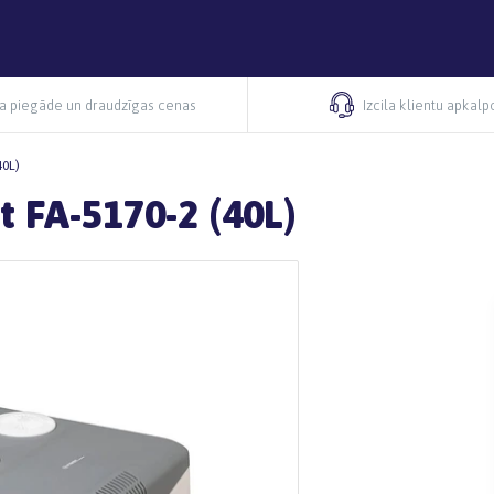
ra piegāde un draudzīgas cenas
Izcila klientu apkal
40L)
t FA-5170-2 (40L)