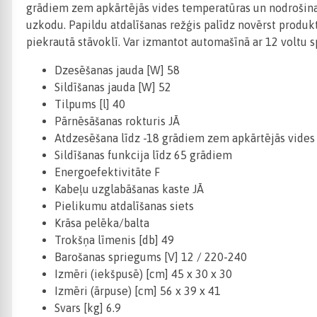
grādiem zem apkārtējās vides temperatūras un nodrošina 
uzkodu.
Papildu atdalīšanas režģis palīdz novērst produk
piekrautā stāvoklī.
Var izmantot automašīnā ar 12 voltu sp
Dzesēšanas jauda [W] 58
Sildīšanas jauda [W] 52
Tilpums [l] 40
Pārnēsāšanas rokturis JĀ
Atdzesēšana līdz -18 grādiem zem apkārtējās vides
Sildīšanas funkcija līdz 65 grādiem
Energoefektivitāte F
Kabeļu uzglabāšanas kaste JĀ
Pielikumu atdalīšanas siets
Krāsa pelēka/balta
Trokšņa līmenis [db] 49
Barošanas spriegums [V] 12 / 220-240
Izmēri (iekšpusē) [cm] 45 x 30 x 30
Izmēri (ārpuse) [cm] 56 x 39 x 41
Svars [kg] 6.9