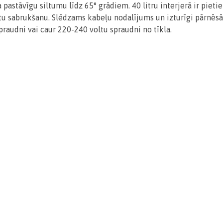
pastāvīgu siltumu līdz 65° grādiem.
40 litru interjerā ir pie
tu sabrukšanu.
Slēdzams kabeļu nodalījums un izturīgi pārnēsā
raudni vai caur 220-240 voltu spraudni no tīkla.