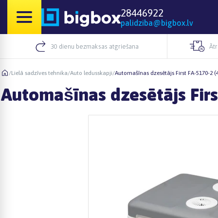
28446922
palidziba@bigbox.lv
30 dienu bezmaksas atgriešana
Āt
/
Lielā sadzīves tehnika
/
Auto ledusskapji
/
Automašīnas dzesētājs First FA-5170-2 (
Automašīnas dzesētājs Firs