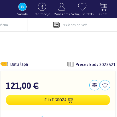
Valoda
Informācija
Mans konts
Vēlmju saraksts
Grozs
pošana
Pirkšanas ceļveži
Datu lapa
Preces kods
3023521
121,00 €
IELIKT GROZĀ