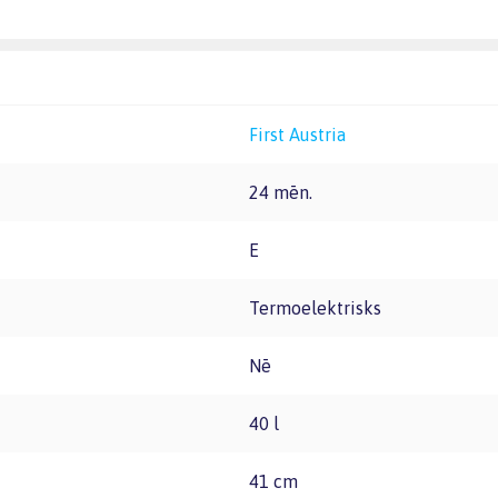
First Austria
24 mēn.
E
Termoelektrisks
Nē
40 l
41 cm