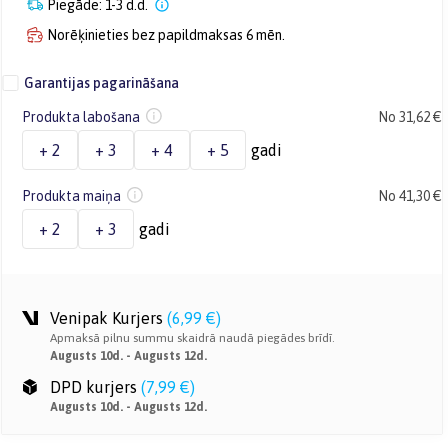
Piegāde: 1-3 d.d.
Norēķinieties bez papildmaksas 6 mēn.
Garantijas pagarināšana
Produkta labošana
No 31,62 €
+ 2
+ 3
+ 4
+ 5
gadi
Produkta maiņa
No 41,30 €
+ 2
+ 3
gadi
Venipak Kurjers
(
6,99 €
)
Apmaksā pilnu summu skaidrā naudā piegādes brīdī.
Augusts 10d. - Augusts 12d.
DPD kurjers
(
7,99 €
)
Augusts 10d. - Augusts 12d.