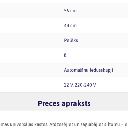
56 cm
44 cm
Pelēks
8
Automašīnu ledusskapji
12 V, 220-240 V
Preces apraksts
amas universālas kastes.
Atdzesējiet un saglabājiet siltumu – el