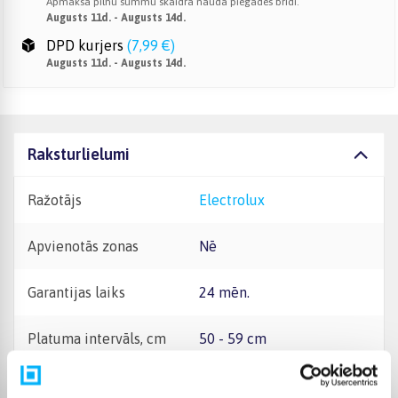
Apmaksā pilnu summu skaidrā naudā piegādes brīdī.
Augusts 11d. - Augusts 14d.
DPD kurjers
(
7,99 €
)
Augusts 11d. - Augusts 14d.
Raksturlielumi
Ražotājs
Electrolux
Apvienotās zonas
Nē
Garantijas laiks
24 mēn.
Platuma intervāls, cm
50 - 59 cm
Montāžas tips
Iebūvējams