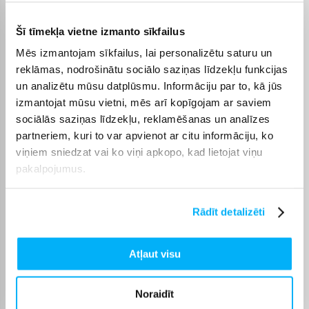
Plīts tips
Gāzes
Šī tīmekļa vietne izmanto sīkfailus
Mēs izmantojam sīkfailus, lai personalizētu saturu un
Rāmis
Nē
reklāmas, nodrošinātu sociālo saziņas līdzekļu funkcijas
un analizētu mūsu datplūsmu. Informāciju par to, kā jūs
Plīts pārklājums
Stikls
izmantojat mūsu vietni, mēs arī kopīgojam ar saviem
sociālās saziņas līdzekļu, reklamēšanas un analīzes
Plīts vadība
Ar rokturiem
partneriem, kuri to var apvienot ar citu informāciju, ko
viņiem sniedzat vai ko viņi apkopo, kad lietojat viņu
pakalpojumus.
Kontroles vieta +
Plīts priekšpusē
Turētāja tips +
Čuguns
Rādīt detalizēti
Taimeris +
Nē
Atļaut visu
2 in 1
Nē
Noraidīt