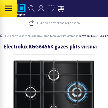
30 dienu bezmaksas atgriešana
/
Lielā sadzīves tehnika
/
Iebūvējamā tehnika
/
Plīts virsmas
/
Electrolux KGG6456K gā
Electrolux KGG6456K gāzes plīts virsma