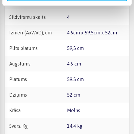
Automātiska aizdedze +
Jā
Sildvirsmu skaits
4
Izmēri (AxWxD), cm
4.6cm x 59.5cm x 52cm
Plīts platums
59,5 cm
Augstums
4.6 cm
Platums
59.5 cm
Dziļums
52 cm
Krāsa
Melns
Svars, Kg
14.4 kg