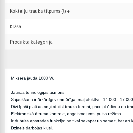
Kokteiļu trauka tilpums (l) +
Krāsa
Produkta kategorija
Miksera jauda 1000 W.
Jaunas tehnoloģijas asmens.
Sajaukšana ir ārkārtīgi vienmērīga, maļ efektīvi - 14 000 - 17 000
Divi īpaši plati asmeņi atbilst trauka formai, paceļot ēdienu no 
Elektroniskā ātruma kontrole, apgaismojums, pulsa režīms.
Ir dubultā apstrādes funkcija: ne tikai sakapāt un samalt, bet arī
Dzinējs darbojas klusi.