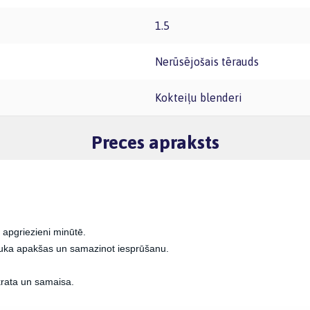
1.5
Nerūsējošais tērauds
Kokteiļu blenderi
Preces apraksts
 apgriezieni minūtē.
trauka apakšas un samazinot iesprūšanu.
 krata un samaisa.