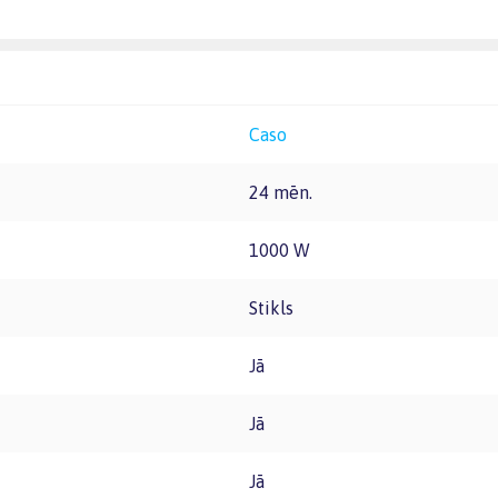
Caso
24 mēn.
1000 W
Stikls
Jā
Jā
Jā