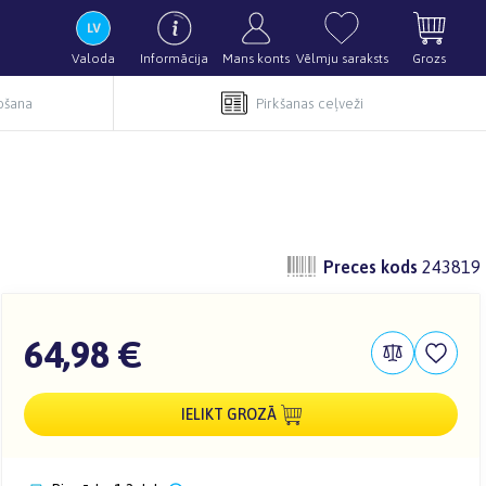
Valoda
Informācija
Mans konts
Vēlmju saraksts
Grozs
pošana
Pirkšanas ceļveži
Preces kods
243819
64,98 €
IELIKT GROZĀ