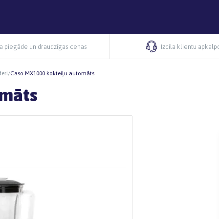
ra piegāde un draudzīgas cenas
Izcila klientu apkal
eri
/
Caso MX1000 kokteiļu automāts
omāts