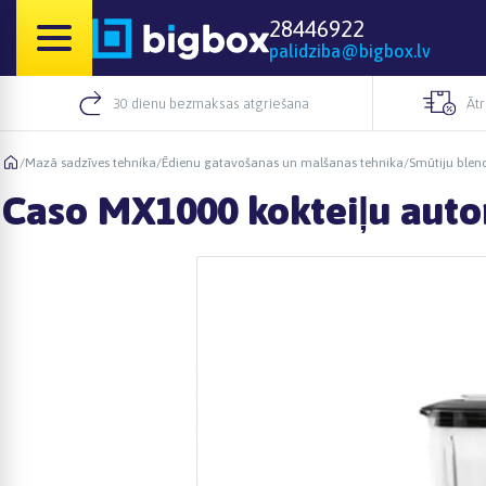
28446922
palidziba@bigbox.lv
30 dienu bezmaksas atgriešana
Āt
/
Mazā sadzīves tehnika
/
Ēdienu gatavošanas un malšanas tehnika
/
Smūtiju blend
Caso MX1000 kokteiļu aut