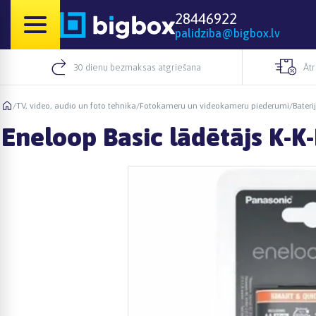
28446922
palidziba@bigbox.lv
30 dienu bezmaksas atgriešana
Āt
/
TV, video, audio un foto tehnika
/
Fotokameru un videokameru piederumi
/
Bateri
Eneloop Basic lādētājs K-