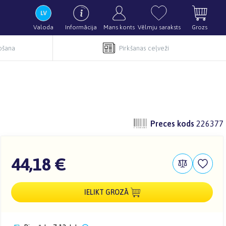
Valoda
Informācija
Mans konts
Vēlmju saraksts
Grozs
pošana
Pirkšanas ceļveži
Preces kods
226377
44,18 €
IELIKT GROZĀ