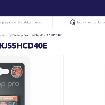
ra piegāde un draudzīgas cenas
Izcila klientu apkal
ju lādētāji
/
Eneloop Basic lādētājs K-K-KJ55HCD40E
K-KJ55HCD40E