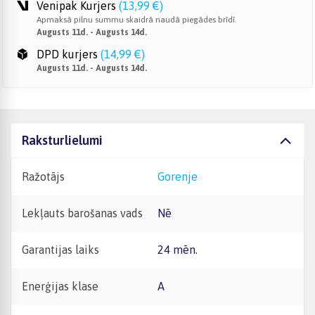
Venipak Kurjers
(
13,99 €
)
Apmaksā pilnu summu skaidrā naudā piegādes brīdī.
Augusts 11d. - Augusts 14d.
DPD kurjers
(
14,99 €
)
Augusts 11d. - Augusts 14d.
Raksturlielumi
Ražotājs
Gorenje
Lekļauts barošanas vads
Nē
Garantijas laiks
24 mēn.
Enerģijas klase
A