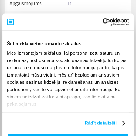
Apgaismojums
Ir
Ventilators
Ir
Pārvaldība
Mehāniski, sensoru
Šī tīmekļa vietne izmanto sīkfailus
Plīts tips
Indukcijas
Mēs izmantojam sīkfailus, lai personalizētu saturu un
reklāmas, nodrošinātu sociālo saziņas līdzekļu funkcijas
Krāsns tips
Elektriskā
un analizētu mūsu datplūsmu. Informāciju par to, kā jūs
izmantojat mūsu vietni, mēs arī kopīgojam ar saviem
sociālās saziņas līdzekļu, reklamēšanas un analīzes
Grils
Ir
partneriem, kuri to var apvienot ar citu informāciju, ko
viņiem sniedzat vai ko viņi apkopo, kad lietojat viņu
Tilpums, l
70
pakalpojumus.
Ekrāns +
Jā
Rādīt detalizēti
Taimeris +
Jā