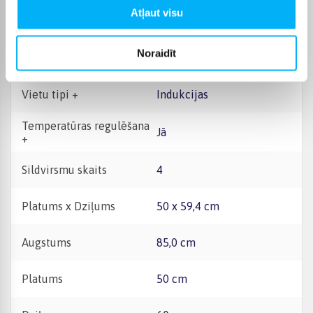
Atļaut visu
Plīts vāks +
Nav
Noraidīt
Maiga durvju aizvēršana +
Jā
Vietu tipi +
Indukcijas
Temperatūras regulēšana
Jā
+
Sildvirsmu skaits
4
Platums x Dziļums
50 x 59,4 cm
Augstums
85,0 cm
Platums
50 cm