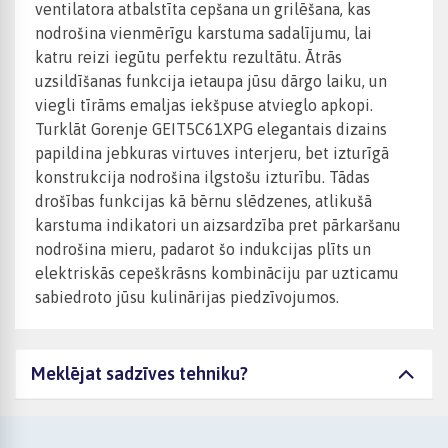
ventilatora atbalstīta cepšana un grilēšana, kas
nodrošina vienmērīgu karstuma sadalījumu, lai
katru reizi iegūtu perfektu rezultātu. Ātrās
uzsildīšanas funkcija ietaupa jūsu dārgo laiku, un
viegli tīrāms emaljas iekšpuse atvieglo apkopi.
Turklāt Gorenje GEIT5C61XPG elegantais dizains
papildina jebkuras virtuves interjeru, bet izturīgā
konstrukcija nodrošina ilgstošu izturību. Tādas
drošības funkcijas kā bērnu slēdzenes, atlikušā
karstuma indikatori un aizsardzība pret pārkaršanu
nodrošina mieru, padarot šo indukcijas plīts un
elektriskās cepeškrāsns kombināciju par uzticamu
sabiedroto jūsu kulinārijas piedzīvojumos.
Meklējat sadzīves tehniku?