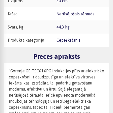
Dziļums
60 cm
Krāsa
Nerūsējošais tērauds
Svars, Kg
44.3 kg
Produkta kategorija
Cepeškrāsnis
Preces apraksts
"Gorenje GEIT5C61XPG indukcijas plīts ar elektrisko
cepeškrāsni ir daudzpusīga un efektīva virtuves
iekārta, kas izstrādāta, lai padarītu gatavošanu
modernu, efektīvu un ērtu. Šajā elegantajā
nerūsējošā tērauda ierīcē apvienota modernākā
indukcijas tehnoloģija un ietilpīga elektriskā
cepeškrāsns, tāpēc tā ir ideāli piemērota gan