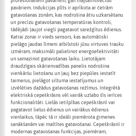
profesionāliem pavāriem, gan mājsaimniecību
pavāriem. Indukcijas plīts ir aprīkota ar četrām
gatavošanas zonām, kas nodrošina ātru uzkarsēšanu
un precīzu gatavošanas temperatūras kontroli,
tādējādi ļaujot viegli pagatavot sarežģītus ēdienus.
Katrai zonai ir vieds sensors, kas automātiski
pielāgo jaudas līmeni atbilstoši jūsu virtuves trauku
izmēram, maksimāli palielinot energoefektivitāti
un samazinot gatavošanas laiku. Lietotājam
draudzīgais skārienvadības panelis nodrošina
vienkāršu lietošanu un ļauj bez piepūles iestatīt
taimerus, pielāgot siltuma iestatījumus un
izvēlēties dažādus gatavošanas režīmus. Integrētā
elektriskā cepeškrāsns vēl vairāk uzlabo šīs ierīces
funkcionalitāti. Lielās ietilpības cepeškrāsnī var
pagatavot lielus ēdienus un vairākus ēdienus
vienlaikus, tāpēc tā ir ideāli piemērota ģimenes
sanākšanām vai maltītes gatavošanai. Cepeškrāsnī ir
modernas gatavošanas funkcijas, piemēram,