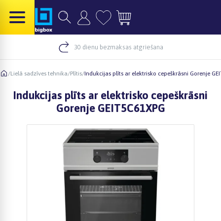
30 dienu bezmaksas atgriešana
/
Lielā sadzīves tehnika
/
Plītis
/
Indukcijas plīts ar elektrisko cepeškrāsni Gorenje G
Indukcijas plīts ar elektrisko cepeškrāsni
Gorenje GEIT5C61XPG