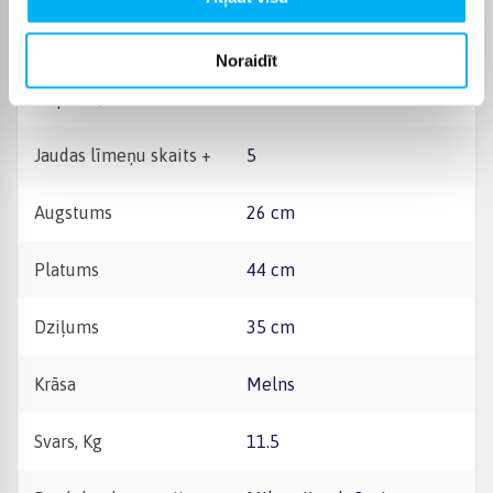
Grils
Ir
Noraidīt
Tilpums, l
21
Jaudas līmeņu skaits +
5
Augstums
26 cm
Platums
44 cm
Dziļums
35 cm
Krāsa
Melns
Svars, Kg
11.5