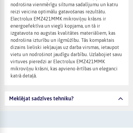
nodrošina vienmērīgu siltuma sadalījumu un katru
reizi veicina optimālu gatavošanas rezultātu.
Electrolux EMZ421MMK mikroviļņu krāsns ir
energoefektīva un viegli kopjama, un tā ir
izgatavota no augstas kvalitātes materiāliem, kas
nodrošina izturību un ilgmūžību. Tās kompaktais
dizains lieliski iekļaujas uz darba virsmas, ietaupot
vietu un nodrošinot jaudīgu darbību. Uzlabojiet savu
virtuves pieredzi ar Electrolux EMZ421MMK
mikroviļņu krāsni, kas apvieno ērtības un eleganci
katrā detaļā.
Meklējat sadzīves tehniku?