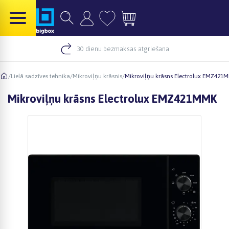
30 dienu bezmaksas atgriešana
/
Lielā sadzīves tehnika
/
Mikroviļņu krāsnis
/
Mikroviļņu krāsns Electrolux EMZ421
Mikroviļņu krāsns Electrolux EMZ421MMK