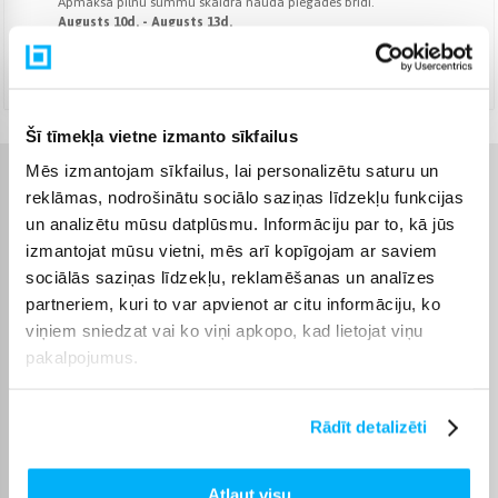
Apmaksā pilnu summu skaidrā naudā piegādes brīdī.
Augusts 10d. - Augusts 13d.
DPD kurjers
(
7,99 €
)
Augusts 10d. - Augusts 13d.
Šī tīmekļa vietne izmanto sīkfailus
Mēs izmantojam sīkfailus, lai personalizētu saturu un
Raksturlielumi
reklāmas, nodrošinātu sociālo saziņas līdzekļu funkcijas
un analizētu mūsu datplūsmu. Informāciju par to, kā jūs
Ražotājs
Electrolux
izmantojat mūsu vietni, mēs arī kopīgojam ar saviem
sociālās saziņas līdzekļu, reklamēšanas un analīzes
partneriem, kuri to var apvienot ar citu informāciju, ko
Garantijas laiks
24 mēn.
viņiem sniedzat vai ko viņi apkopo, kad lietojat viņu
pakalpojumus.
Jauda
800 W
Pārvaldība
Mehānisks
Rādīt detalizēti
Platuma intervāls, cm
40 - 49 cm
Atļaut visu