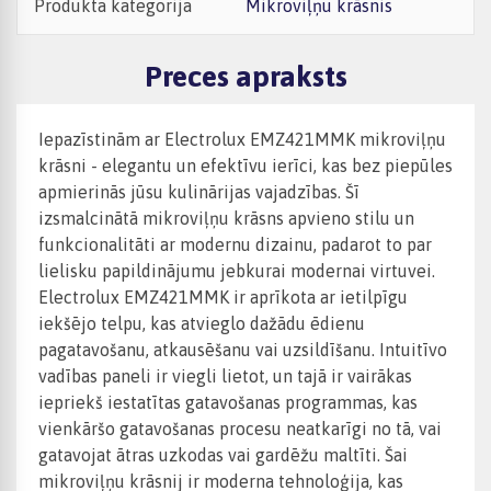
Produkta kategorija
Mikroviļņu krāsnis
Preces apraksts
Iepazīstinām ar Electrolux EMZ421MMK mikroviļņu
krāsni - elegantu un efektīvu ierīci, kas bez piepūles
apmierinās jūsu kulinārijas vajadzības. Šī
izsmalcinātā mikroviļņu krāsns apvieno stilu un
funkcionalitāti ar modernu dizainu, padarot to par
lielisku papildinājumu jebkurai modernai virtuvei.
Electrolux EMZ421MMK ir aprīkota ar ietilpīgu
iekšējo telpu, kas atvieglo dažādu ēdienu
pagatavošanu, atkausēšanu vai uzsildīšanu. Intuitīvo
vadības paneli ir viegli lietot, un tajā ir vairākas
iepriekš iestatītas gatavošanas programmas, kas
vienkāršo gatavošanas procesu neatkarīgi no tā, vai
gatavojat ātras uzkodas vai gardēžu maltīti. Šai
mikroviļņu krāsnij ir moderna tehnoloģija, kas