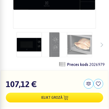
Preces kods
2026979
107,12 €
IELIKT GROZĀ