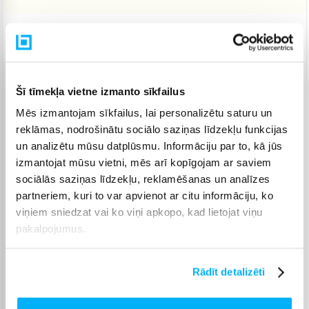
Piegāde: 1-4 d.d.
Šī tīmekļa vietne izmanto sīkfailus
Venipak pakomāts
(
2,99 €
)
Augusts 11d. - Augusts 14d.
Mēs izmantojam sīkfailus, lai personalizētu saturu un
Venipak Kurjers
(
3,99 €
)
reklāmas, nodrošinātu sociālo saziņas līdzekļu funkcijas
Apmaksā pilnu summu skaidrā naudā piegādes brīdī.
un analizētu mūsu datplūsmu. Informāciju par to, kā jūs
Augusts 11d. - Augusts 14d.
izmantojat mūsu vietni, mēs arī kopīgojam ar saviem
Omniva pakomāts
(
3,99 €
)
sociālās saziņas līdzekļu, reklamēšanas un analīzes
Augusts 11d. - Augusts 14d.
partneriem, kuri to var apvienot ar citu informāciju, ko
Smartposti pakomāts
(
2,99 €
)
viņiem sniedzat vai ko viņi apkopo, kad lietojat viņu
Augusts 11d. - Augusts 14d.
pakalpojumus.
DPD pakomāts
(
4,99 €
)
Augusts 11d. - Augusts 14d.
Rādīt detalizēti
DPD kurjers
(
4,99 €
)
Augusts 11d. - Augusts 14d.