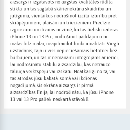
aizsargs ir izgatavots no augstas kvalitātes rūdīta
stikla, un tas saglabā skārienekrāna skaidrību un
jutīgumu, vienlaikus nodrošinot izcilu izturību pret
skrāpējumiem, plaisām un triecieniem. Precīzie
izgriezumi un dizains nozīmē, ka tas lieliski iederas
iPhone 13 un 13 Pro, nodrošinot pārklājumu no
malas līdz malai, neapdraudot funkcionalitāti. Viegli
uzstādāms, tajā ir viss nepieciešamais lietotnei bez
burbuļiem, un tas ir nemanāmi integrējams ar ierīci,
lai nodrošinātu stabilu aizsardzību, kas netraucē
tālruņa veiktspēju vai izskatu. Neatkarīgi no tā, vai
tas atrodas jūsu kabatā, somā vai ikdienas
negadījumā, šis ekrāna aizsargs ir pirmā
aizsardzības līnija, lai nodrošinātu, ka jūsu iPhone
13 vai 13 Pro paliek neskartā stāvoklī.