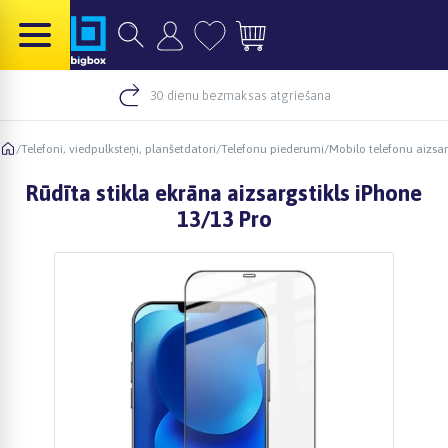
30 dienu bezmaksas atgriešana
/
Telefoni, viedpulksteņi, planšetdatori
/
Telefonu piederumi
/
Mobilo telefonu aizsarg
Rūdīta stikla ekrāna aizsargstikls iPhone
13/13 Pro