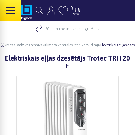
30 dienu bezmaksas atgriešana
/
Mazā sadzīves tehnika
/
Klimata kontroles tehnika
/
Sildītāji
/
Elektriskais eļļas dze
Elektriskais eļļas dzesētājs Trotec TRH 20
E