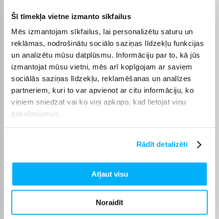
Jaudas regulēšana
3 jaudas līmeņi
Šī tīmekļa vietne izmanto sīkfailus
Aizsardzība pret
Mēs izmantojam sīkfailus, lai personalizētu saturu un
Jā
pārkaršanu
reklāmas, nodrošinātu sociālo saziņas līdzekļu funkcijas
un analizētu mūsu datplūsmu. Informāciju par to, kā jūs
Taimeris +
Nē
izmantojat mūsu vietni, mēs arī kopīgojam ar saviem
sociālās saziņas līdzekļu, reklamēšanas un analīzes
Aizsardzība pret salu
Jā
partneriem, kuri to var apvienot ar citu informāciju, ko
viņiem sniedzat vai ko viņi apkopo, kad lietojat viņu
Apsildāma telpas zona
25
pakalpojumus.
Sadaļu skaits
9
Rādīt detalizēti
Krāsa
Pelēks
Atļaut visu
Produkta kategorija
Eļļas radiatori
Noraidīt
Preces apraksts