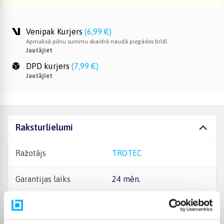
Venipak Kurjers
(
6,99 €
)
Apmaksā pilnu summu skaidrā naudā piegādes brīdī.
Jautājiet
DPD kurjers
(
7,99 €
)
Jautājiet
Raksturlielumi
Ražotājs
TROTEC
Garantijas laiks
24 mēn.
Jauda
2000 W