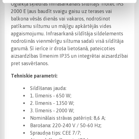
Oglekļa šķiedras infrasarkanais sildītājs Trotec IRS
2000 E ļaus baudīt svaigu gaisu uz terases vai
balkona vēsās dienās vai vakaros, nodrošinot
patīkamu siltumu un mājīgu apkārtējās vides
apgaismojumu. Infrasarkanā sildītāja sildelements
nodrošinās vienmērīgu siltuma sadali visā sildītāja
garumā. Šī ierīce ir droša lietošanā, pateicoties
aizsardzības līmenim IP35 un integrētai aizsardzībai
pret sasvēršanos.
Tehniskie parametri:
Sildīšanas jauda:
1. līmenis - 650 W;
2. līmenis - 1350 W;
3. līmenis - 2000 W;
Nominālais strāvas patēriņš: 8,6 A;
Barošana: 220-240 V / 50-60 Hz;
Spraudņa tips: CEE 7/7;