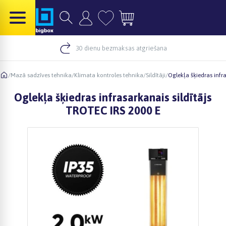
30 dienu bezmaksas atgriešana
/
Mazā sadzīves tehnika
/
Klimata kontroles tehnika
/
Sildītāji
/
Oglekļa šķiedras infr
Oglekļa šķiedras infrasarkanais sildītājs
TROTEC IRS 2000 E