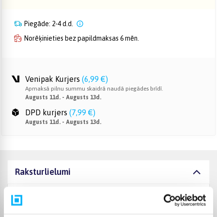
Piegāde: 2-4 d.d.
Norēķinieties bez papildmaksas 6 mēn.
Venipak Kurjers
(
6,99 €
)
Apmaksā pilnu summu skaidrā naudā piegādes brīdī.
Augusts 11d. - Augusts 13d.
DPD kurjers
(
7,99 €
)
Augusts 11d. - Augusts 13d.
Raksturlielumi
Ražotājs
TROTEC