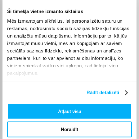
Garantijas laiks
24 mēn.
Šī tīmekļa vietne izmanto sīkfailus
Jauda
2000 W
Mēs izmantojam sīkfailus, lai personalizētu saturu un
reklāmas, nodrošinātu sociālo saziņas līdzekļu funkcijas
Jaudas regulēšana
3 jaudas līmeņi
un analizētu mūsu datplūsmu. Informāciju par to, kā jūs
izmantojat mūsu vietni, mēs arī kopīgojam ar saviem
sociālās saziņas līdzekļu, reklamēšanas un analīzes
Tālvadības pults +
Jā
partneriem, kuri to var apvienot ar citu informāciju, ko
viņiem sniedzat vai ko viņi apkopo, kad lietojat viņu
Mērījumi
300 x 300 x 1000 mm
pakalpojumus.
Svars, Kg
5
Rādīt detalizēti
Produkta kategorija
Terases sildītāji
Atļaut visu
Preces apraksts
Noraidīt