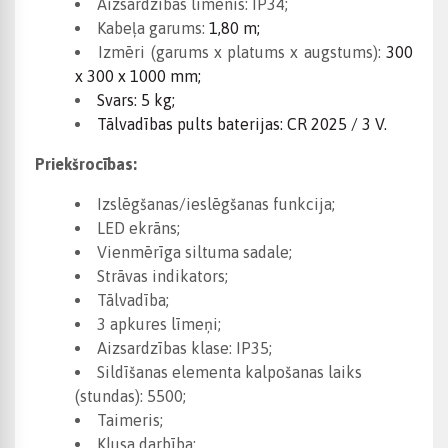
Aizsardzības līmenis: IP34;
Kabeļa garums:
1,80 m;
Izmēri (garums x platums x augstums):
300
x 300 x 1000 mm;
Svars: 5 kg;
Tālvadības pults baterijas: CR 2025 / 3 V.
Priekšrocības:
Izslēgšanas/ieslēgšanas funkcija;
LED ekrāns;
Vienmērīga siltuma sadale;
Strāvas indikators;
Tālvadība;
3 apkures līmeņi;
Aizsardzības klase: IP35;
Sildīšanas elementa kalpošanas laiks
(stundas): 5500;
Taimeris;
Klusa darbība;