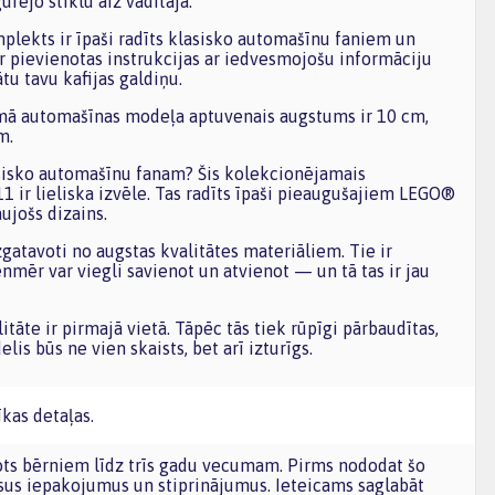
rējo stiklu aiz vadītāja.
mplekts ir īpaši radīts klasisko automašīnu faniem un
r pievienotas instrukcijas ar iedvesmojošu informāciju
ātu tavu kafijas galdiņu.
mā automašīnas modeļa aptuvenais augstums ir 10 cm,
m.
sisko automašīnu fanam? Šis kolekcionējamais
 ir lieliska izvēle. Tas radīts īpaši pieaugušajiem LEGO®
ujošs dizains.
gatavoti no augstas kvalitātes materiāliem. Tie ir
enmēr var viegli savienot un atvienot — un tā tas ir jau
tāte ir pirmajā vietā. Tāpēc tās tiek rūpīgi pārbaudītas,
lis būs ne vien skaists, bet arī izturīgs.
īkas detaļas.
sus iepakojumus un stiprinājumus. Ieteicams saglabāt