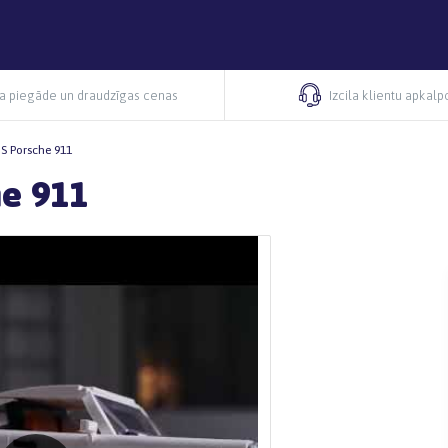
ra piegāde un draudzīgas cenas
Izcila klientu apkal
 Porsche 911
e 911