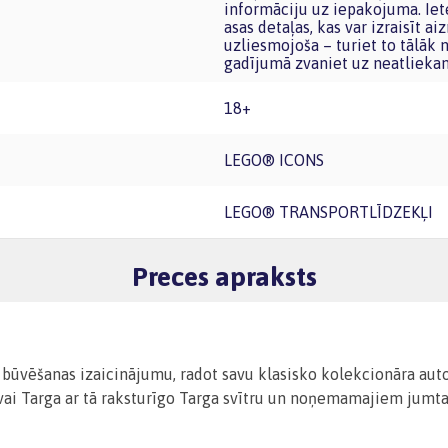
informāciju uz iepakojuma. Iete
asas detaļas, kas var izraisīt a
uzliesmojoša – turiet to tālāk
gadījumā zvaniet uz neatlieka
18+
LEGO® ICONS
LEGO® TRANSPORTLĪDZEKĻI
Preces apraksts
ko būvēšanas izaicinājumu, radot savu klasisko kolekcionāra 
vai Targa ar tā raksturīgo Targa svītru un noņemamajiem jumta