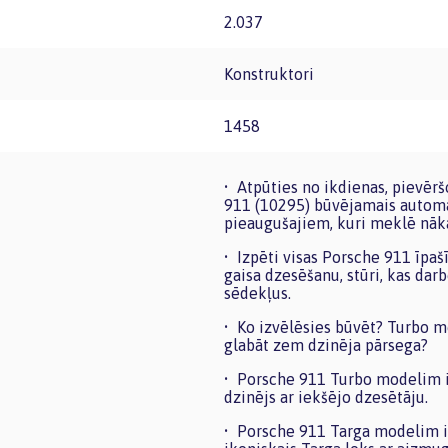
2.037
Konstruktori
1458
• Atpūties no ikdienas, pievē
911 (10295) būvējamais automa
pieaugušajiem, kuri meklē nāk
• Izpēti visas Porsche 911 īpaš
gaisa dzesēšanu, stūri, kas da
sēdekļus.
• Ko izvēlēsies būvēt? Turbo m
glabāt zem dzinēja pārsega?
• Porsche 911 Turbo modelim ir
dzinējs ar iekšējo dzesētāju.
• Porsche 911 Targa modelim i