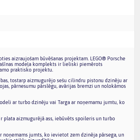
ršoties aizraujošam būvēšanas projektam. LEGO® Porsche
šīnas modeļa komplekts ir lieliski piemērots
amo praktisko projektu.
ības, tostarp aizmugurējo sešu cilindru pistonu dzinēju ar
rbojas, pārnesumu pārslēgu, avārijas bremzi un nolokāmos
odeli ar turbo dzinēju vai Targa ar noņemamu jumtu, ko
 plata aizmugurējā ass, iebūvēts spoileris un turbo
r noņemams jumts, ko ievietot zem dzinēja pārsega, un