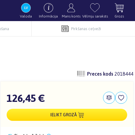
Valoda
Informācija
Mans konts
Vēlmju saraksts
Grozs
pošana
Pirkšanas ceļveži
Preces kods
2018444
126,45 €
IELIKT GROZĀ