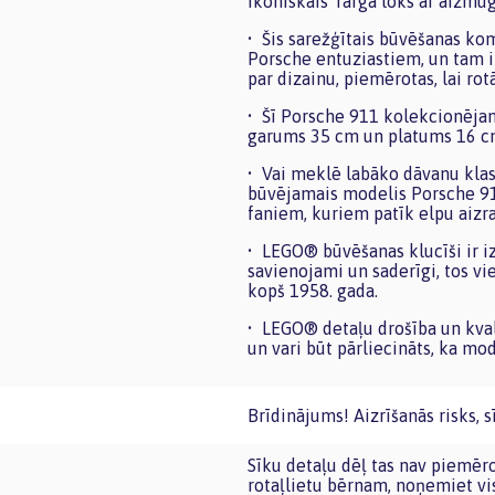
ikoniskais Targa loks ar aizmugu
• Šis sarežģītais būvēšanas ko
Porsche entuziastiem, un tam i
par dizainu, piemērotas, lai rot
• Šī Porsche 911 kolekcionēja
garums 35 cm un platums 16 c
• Vai meklē labāko dāvanu kla
būvējamais modelis Porsche 911
faniem, kuriem patīk elpu aizra
• LEGO® būvēšanas klucīši ir iz
savienojami un saderīgi, tos vi
kopš 1958. gada.
• LEGO® detaļu drošība un kvali
un vari būt pārliecināts, ka mode
Brīdinājums! Aizrīšanās risks, s
Sīku detaļu dēļ tas nav piemērots bērniem līdz trīs gadu vecumam. Pirms nododat šo
rotaļlietu bērnam, noņemiet vi