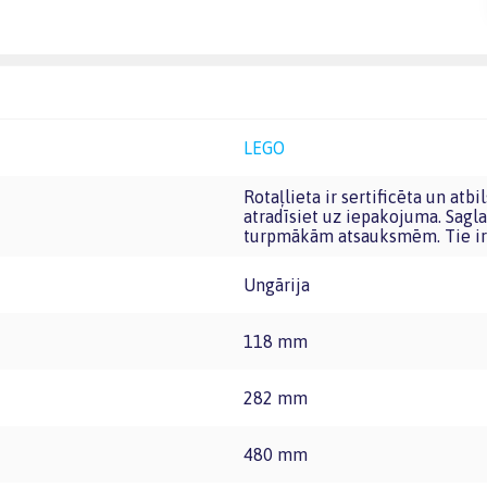
LEGO
Rotaļlieta ir sertificēta un atbilst Eiropas Savienības rotaļlietu prasībām. CE marķējumu
atradīsiet uz iepakojuma. Sagla
turpmākām atsauksmēm. Tie ir 
Ungārija
118 mm
282 mm
480 mm