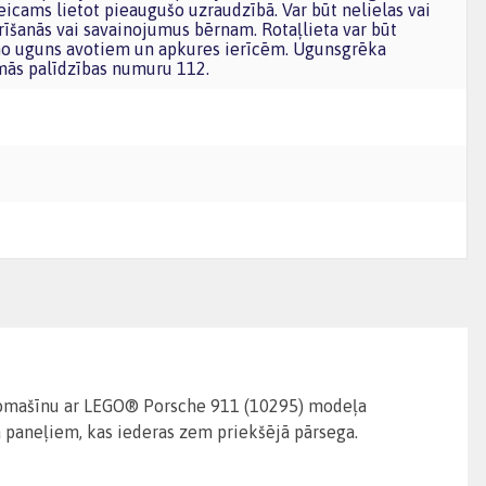
icams lietot pieaugušo uzraudzībā. Var būt nelielas vai
izrīšanās vai savainojumus bērnam. Rotaļlieta var būt
 no uguns avotiem un apkures ierīcēm. Ugunsgrēka
mās palīdzības numuru 112.
automašīnu ar LEGO® Porsche 911 (10295) modeļa
 paneļiem, kas iederas zem priekšējā pārsega.