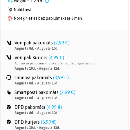
Piegāde: 1-2 d.d.
Noliktavā
Norēķinieties bez papildmaksas 6 mēn.
Venipak pakomāts
(
2,99 €
)
Augusts 8d. - Augusts 10d.
Venipak Kurjers
(
4,99 €
)
Apmaksā pilnu summu skaidrā naudā piegādes brīdī.
Augusts 10d. - Augusts 11d.
Omniva pakomāts
(
3,99 €
)
Augusts 8d. - Augusts 10d.
Smartposti pakomāts
(
2,99 €
)
Augusts 8d. - Augusts 10d.
DPD pakomāts
(
4,99 €
)
Augusts 8d. - Augusts 10d.
DPD kurjers
(
5,99 €
)
Augusts 10d. - Augusts 11d.