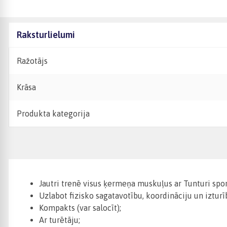
Raksturlielumi
Ražotājs
Krāsa
Produkta kategorija
Jautri trenē visus ķermeņa muskuļus ar Tunturi spor
Uzlabot fizisko sagatavotību, koordināciju un izturī
Kompakts (var salocīt);
Ar turētāju;