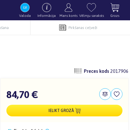
Valoda
Informācija
Mans konts
Vēlmju saraksts
Grozs
pošana
Pirkšanas ceļveži
Preces kods
2017906
84,70 €
IELIKT GROZĀ