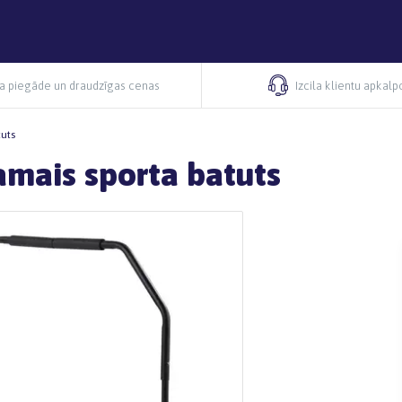
ra piegāde un draudzīgas cenas
Izcila klientu apkal
tuts
amais sporta batuts