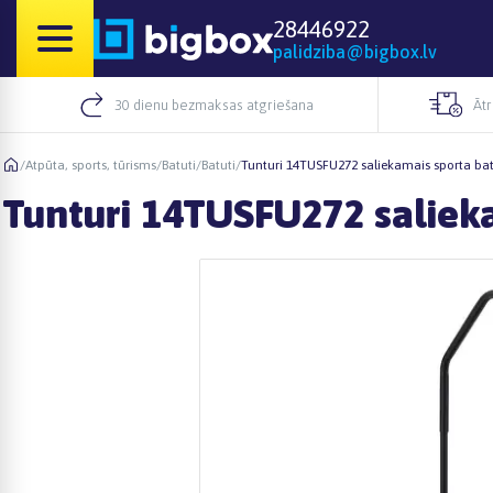
28446922
palidziba@bigbox.lv
30 dienu bezmaksas atgriešana
Āt
/
Atpūta, sports, tūrisms
/
Batuti
/
Batuti
/
Tunturi 14TUSFU272 saliekamais sporta ba
Tunturi 14TUSFU272 saliek