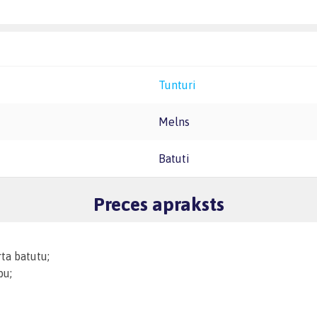
Tunturi
Melns
Batuti
Preces apraksts
ta batutu;
bu;