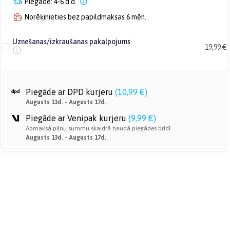
Piegāde: 4-6 d.d.
Norēķinieties bez papildmaksas 6 mēn.
Uznešanas/izkraušanas pakalpojums
19,99 €
Piegāde ar DPD kurjeru
(
10,99 €
)
Augusts 13d. - Augusts 17d.
Piegāde ar Venipak kurjeru
(
9,99 €
)
Apmaksā pilnu summu skaidrā naudā piegādes brīdī.
Augusts 13d. - Augusts 17d.