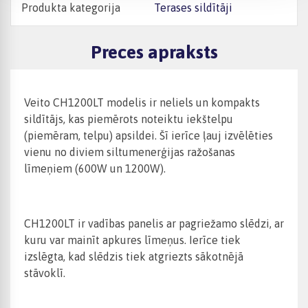
Produkta kategorija
Terases sildītāji
Preces apraksts
Veito CH1200LT modelis ir neliels un kompakts
sildītājs, kas piemērots noteiktu iekštelpu
(piemēram, telpu) apsildei. Šī ierīce ļauj izvēlēties
vienu no diviem siltumenerģijas ražošanas
līmeņiem (600W un 1200W).
CH1200LT ir vadības panelis ar pagriežamo slēdzi, ar
kuru var mainīt apkures līmeņus. Ierīce tiek
izslēgta, kad slēdzis tiek atgriezts sākotnējā
stāvoklī.