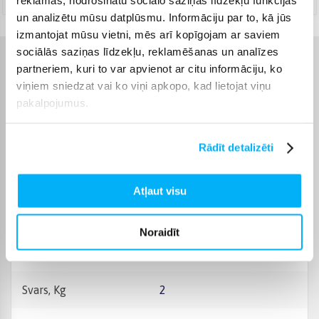
reklāmas, nodrošinātu sociālo saziņas līdzekļu funkcijas
un analizētu mūsu datplūsmu. Informāciju par to, kā jūs
izmantojat mūsu vietni, mēs arī kopīgojam ar saviem
sociālās saziņas līdzekļu, reklamēšanas un analīzes
Raksturlielumi
partneriem, kuri to var apvienot ar citu informāciju, ko
viņiem sniedzat vai ko viņi apkopo, kad lietojat viņu
pakalpojumus.
Ražotājs
VEITO
Garantijas laiks
24 mēn.
Rādīt detalizēti
Jauda
1200 W
Atļaut visu
Apsildāma zona ārpusē
15 m²
Noraidīt
Krāsa
Melns
Svars, Kg
2