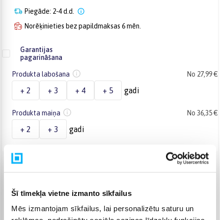
Piegāde: 2-4 d.d.
Norēķinieties bez papildmaksas 6 mēn.
Garantijas
pagarināšana
Produkta labošana
No 27,99 €
+ 2
+ 3
+ 4
+ 5
gadi
Produkta maiņa
No 36,35 €
+ 2
+ 3
gadi
Venipak Kurjers
(
4,99 €
)
Apmaksā pilnu summu skaidrā naudā piegādes brīdī.
Augusts 11d. - Augusts 13d.
Šī tīmekļa vietne izmanto sīkfailus
DPD kurjers
(
5,99 €
)
Mēs izmantojam sīkfailus, lai personalizētu saturu un
Augusts 11d. - Augusts 13d.