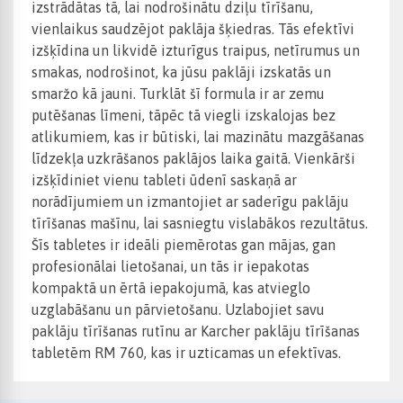
izstrādātas tā, lai nodrošinātu dziļu tīrīšanu,
vienlaikus saudzējot paklāja šķiedras. Tās efektīvi
izšķīdina un likvidē izturīgus traipus, netīrumus un
smakas, nodrošinot, ka jūsu paklāji izskatās un
smaržo kā jauni. Turklāt šī formula ir ar zemu
putēšanas līmeni, tāpēc tā viegli izskalojas bez
atlikumiem, kas ir būtiski, lai mazinātu mazgāšanas
līdzekļa uzkrāšanos paklājos laika gaitā. Vienkārši
izšķīdiniet vienu tableti ūdenī saskaņā ar
norādījumiem un izmantojiet ar saderīgu paklāju
tīrīšanas mašīnu, lai sasniegtu vislabākos rezultātus.
Šīs tabletes ir ideāli piemērotas gan mājas, gan
profesionālai lietošanai, un tās ir iepakotas
kompaktā un ērtā iepakojumā, kas atvieglo
uzglabāšanu un pārvietošanu. Uzlabojiet savu
paklāju tīrīšanas rutīnu ar Karcher paklāju tīrīšanas
tabletēm RM 760, kas ir uzticamas un efektīvas.