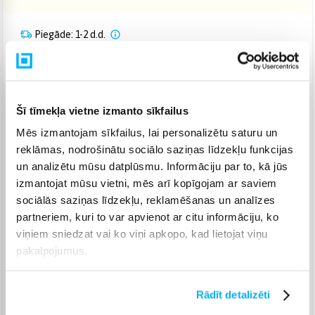
Piegāde: 1-2 d.d.
Noliktavā
Šī tīmekļa vietne izmanto sīkfailus
Venipak pakomāts
(
2,99 €
)
Augusts 10d. - Augusts 11d.
Mēs izmantojam sīkfailus, lai personalizētu saturu un
reklāmas, nodrošinātu sociālo saziņas līdzekļu funkcijas
Venipak Kurjers
(
4,99 €
)
Apmaksā pilnu summu skaidrā naudā piegādes brīdī.
un analizētu mūsu datplūsmu. Informāciju par to, kā jūs
Augusts 10d. - Augusts 11d.
izmantojat mūsu vietni, mēs arī kopīgojam ar saviem
Omniva pakomāts
(
3,99 €
)
sociālās saziņas līdzekļu, reklamēšanas un analīzes
Augusts 10d. - Augusts 11d.
partneriem, kuri to var apvienot ar citu informāciju, ko
viņiem sniedzat vai ko viņi apkopo, kad lietojat viņu
Smartposti pakomāts
(
2,99 €
)
Augusts 10d. - Augusts 11d.
pakalpojumus.
DPD pakomāts
(
4,99 €
)
Augusts 10d. - Augusts 11d.
Rādīt detalizēti
DPD kurjers
(
5,99 €
)