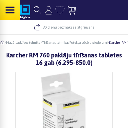
30 dienu bezmaksas atgriešana
/
Mazā sadzīves tehnika
/
Tīrīšanas tehnika
/
Putekļu sūcēju piederumi
/
Karcher RM 7
Karcher RM 760 paklāju tīrīšanas tabletes
16 gab (6.295-850.0)