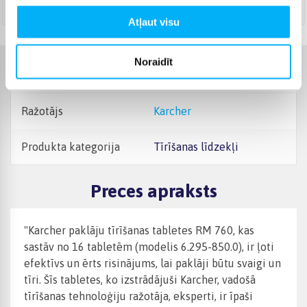
Augusts 10d. - Augusts 11d.
Atļaut visu
Noraidīt
Raksturlielumi
Ražotājs
Karcher
Produkta kategorija
Tīrīšanas līdzekļi
Preces apraksts
"Karcher paklāju tīrīšanas tabletes RM 760, kas
sastāv no 16 tabletēm (modelis 6.295-850.0), ir ļoti
efektīvs un ērts risinājums, lai paklāji būtu svaigi un
tīri. Šīs tabletes, ko izstrādājuši Karcher, vadošā
tīrīšanas tehnoloģiju ražotāja, eksperti, ir īpaši