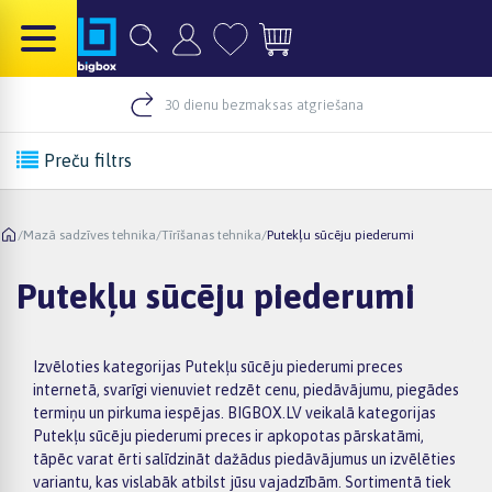
30 dienu bezmaksas atgriešana
Preču filtrs
/
Mazā sadzīves tehnika
/
Tīrīšanas tehnika
/
Putekļu sūcēju piederumi
Putekļu sūcēju piederumi
Izvēloties kategorijas Putekļu sūcēju piederumi preces
internetā, svarīgi vienuviet redzēt cenu, piedāvājumu, piegādes
termiņu un pirkuma iespējas. BIGBOX.LV veikalā kategorijas
Putekļu sūcēju piederumi preces ir apkopotas pārskatāmi,
tāpēc varat ērti salīdzināt dažādus piedāvājumus un izvēlēties
variantu, kas vislabāk atbilst jūsu vajadzībām. Sortimentā tiek