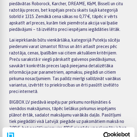
piedāvātas Roborock, Karcher, DREAME, K&M, Bissell un citu
ražotāju preces, bet kopējais preču skaits šajā kategorijā
šobrīd ir 1315. Zemākā cena sākas no 0,77 €, tāpēc ir vērts
apskatīt arī preces, kurām tiek piemērota akcija vai īpašie
piedāvājumi – tā izvēlēto preci iespējams iegādāties lētāk.
Lai iepirkšanās būtu vienkāršāka, kategorijā Putekļu sūcēju
piederumi varat izmantot filtrus un ātri atlasīt preces pēc
ražotāja, cenas, īpašībām vai citiem aktuāliem kritērijiem.
Preču sarakstā ir viegli pārskatīt galvenos piedāvājumus,
savukārt konkrētās preces lapā pieejama detalizētāka
informācija par parametriem, apmaksu, piegādi un citiem
pirkuma nosacījumiem. Tas palīdz mierīgi salīdzināt vairākus
variantus, izvērtēt to priekšrocības un ērti pasūtīt izvēlēto
preci internetā.
BIGBOX.LV piedāvā iespēju par pirkumu norēķināties 6
vienādos maksājumos, tāpēc lielākus pirkumus iespējams
plānot ērtāk, sadalot maksājumu vairākās daļās. Pasūtījumi
tiek piegādāti visā Latvijā: piegāde uz pakomātiem maksā no
2,99 €, bet pasūtījumiem virs 499 € piegāde uz pakomātu ir bez
maksas. Kurjera piegādes cena sākas no 3,99 €. Precīzu