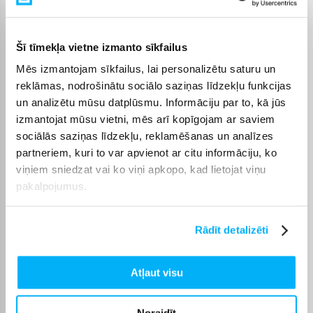
piegādes termiņu vienmēr atradīsiet konkrētās preces lapā.
Izvēloties piemērotu preci no kategorijas Putekļu sūcēju
Šī tīmekļa vietne izmanto sīkfailus
piederumi, varat rēķināties ar skaidri norādītu piegādes
termiņu un ērtu saņemšanas veidu. Pasūtīto preci piegādāsim
Mēs izmantojam sīkfailus, lai personalizētu saturu un
norādītajā laikā, lai pirkumu internetā varētu saņemt bez
reklāmas, nodrošinātu sociālo saziņas līdzekļu funkcijas
liekas kavēšanās.
un analizētu mūsu datplūsmu. Informāciju par to, kā jūs
izmantojat mūsu vietni, mēs arī kopīgojam ar saviem
sociālās saziņas līdzekļu, reklamēšanas un analīzes
partneriem, kuri to var apvienot ar citu informāciju, ko
Pircēju atsauksmes par precēm
viņiem sniedzat vai ko viņi apkopo, kad lietojat viņu
pakalpojumus.
SARMĪTE K.
Apstiprināts pircējs
Rādīt detalizēti
ātra piegāde. labi
Atļaut visu
Andris T.
Apstiprināts pircējs