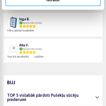
Noraidīt
Paldies, piegāde korekta, solītajā laikā, nav kur piesieties.
Inga B.
Apstiprināts pircējs
Filtrs atbilst kvalitātei
Alla V.
Apstiprināts pircējs
Viss kā aprakstīts. . . . paldies
BUJ
TOP 5 vislabāk pārdoti Putekļu sūcēju
piederumi