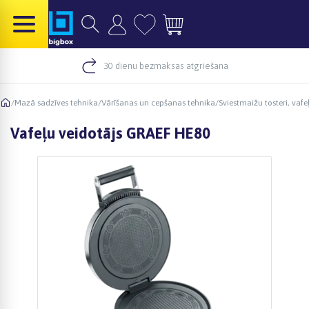
30 dienu bezmaksas atgriešana
/
Mazā sadzīves tehnika
/
Vārīšanas un cepšanas tehnika
/
Sviestmaižu tosteri, va
Vafeļu veidotājs GRAEF HE80