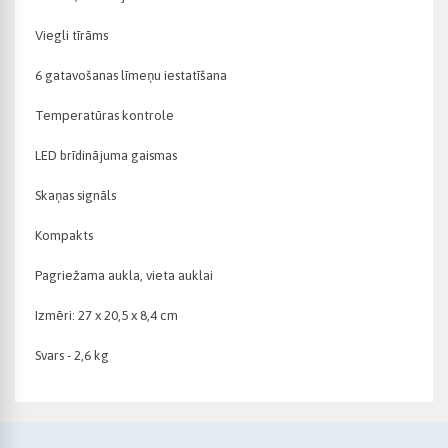
Viegli tīrāms
6 gatavošanas līmeņu iestatīšana
Temperatūras kontrole
LED brīdinājuma gaismas
Skaņas signāls
Kompakts
Pagriežama aukla, vieta auklai
Izmēri: 27 x 20,5 x 8,4 cm
Svars - 2,6 kg