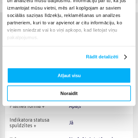
un analizētu mūsu datplūsmu. Informāciju par to, kā jūs
izmantojat mūsu vietni, mēs arī kopīgojam ar saviem
sociālās saziņas līdzekļu, reklamēšanas un analīzes
partneriem, kuri to var apvienot ar citu informāciju, ko
Raksturlielumi
viņiem sniedzat vai ko viņi apkopo, kad lietojat viņu
pakalpojumus.
Ražotājs
Graef
Rādīt detalizēti
Garantijas laiks
24 mēn.
Jauda
850 W
Atļaut visu
Iekšējais pārklājums +
Nesvilpojošs
Noraidīt
Plātnes forma +
Apaļš
Indikatora statusa
Jā
spuldzītes +