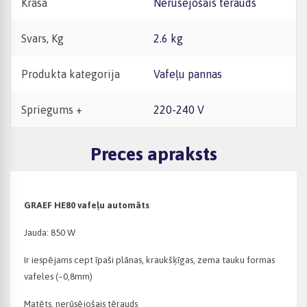
Krāsa
Nerūsējošais tērauds
Svars, Kg
2.6 kg
Produkta kategorija
Vafeļu pannas
Spriegums +
220-240 V
Preces apraksts
GRAEF HE80 vafeļu automāts
Jauda: 850 W
Ir iespējams cept īpaši plānas, kraukšķīgas, zema tauku formas
vafeles (~0,8mm)
Matēts, nerūsējošais tērauds