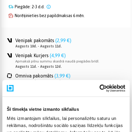
Piegāde: 2-3 d.d.
Norēķinieties bez papildmaksas 6 mēn.
Venipak pakomāts
(
2,99 €
)
Augusts 10d. - Augusts 11d.
Venipak Kurjers
(
4,99 €
)
Apmaksā pilnu summu skaidrā naudā piegādes brīdī.
Augusts 11d. - Augusts 12d.
Omniva pakomāts
(
3,99 €
)
Augusts 10d. - Augusts 11d.
Smartposti pakomāts
(
2,99 €
)
Augusts 10d. - Augusts 11d.
DPD pakomāts
(
4,99 €
)
Šī tīmekļa vietne izmanto sīkfailus
Augusts 10d. - Augusts 11d.
Mēs izmantojam sīkfailus, lai personalizētu saturu un
DPD kurjers
(
5,99 €
)
reklāmas, nodrošinātu sociālo saziņas līdzekļu funkcijas
Augusts 11d. - Augusts 12d.