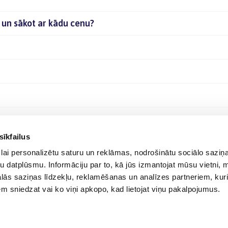
ā un sākot ar kādu cenu?
sīkfailus
lai personalizētu saturu un reklāmas, nodrošinātu sociālo saziņa
u datplūsmu. Informāciju par to, kā jūs izmantojat mūsu vietni, 
ās saziņas līdzekļu, reklamēšanas un analīzes partneriem, kuri
iem sniedzat vai ko viņi apkopo, kad lietojat viņu pakalpojumus.
© 2012-
2026
BIGBOX.LV