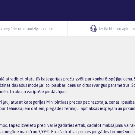
ra piegāde un draudzīgas cenas
Izcila klientu apkal
lā atradīsiet plašu šīs kategorijas preču izvēli par konkurētspējīgu cenu
līdzināt dažādus modeļus, to īpašības, cenu un citus svarīgus parametrus. Š
iemērota akcija vai īpašie piedāvājumi.
i ļauj atlasīt kategorijas Mini plītiņas preces pēc ražotāja, cenas, īpašīb
 par tehniskajiem datiem, piegādes termiņu, apmaksas iespējām un pirku
os, tāpēc izvēlēto preci var iegādāties ērtāk, sadalot maksājumu vairākā
ra piegāde maksā no 3,99 €. Precīzs katras preces piegādes termiņš vienm