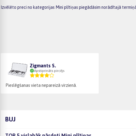
Izvēlēto preci no kategorijas Mini plītiņas piegādāsim norādītajā termiņ
Zigmants S.
Apstiprināts pircējs
Pieslēgšanas vieta nepareizā virzienā.
BUJ
TOP 5 vislabāk pārdoti Mini plītiņas