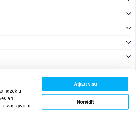
Atļaut visu
s līdzekļu
mēs arī
Noraidīt
 to var apvienot