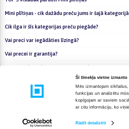
Mini plītiņas - cik dažādu preču jums ir šajā kategorij
Cik ilga ir šīs kategorijas preču piegāde?
Vai preci var iegādāties līzingā?
Vai precei ir garantija?
Kā visērtāk izvēlēties sev piemērotāko preci?
Šī tīmekļa vietne izmanto 
Mēs izmantojam sīkfailus, 
funkcijas un analizētu mūs
kopīgojam ar saviem sociāl
ar citu informāciju, ko viņ
Rādīt detalizēti