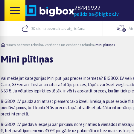
28446922
palidziba@bigbox.lv
30 dienu bezmaksas atgriešana
Āt
/
Mazā sadzīves tehnika
/
Vārīšanas un cepšanas tehnika
/
Mini plītiņas
Mini plītiņas
Vai meklējat kategorijas Mini plītiņas preces internetā? BIGBOX.LV veika
Caso, G3Ferrari, Tristar un citu ražotāju preces, tāpēc varēsiet viegli sa
6,63 €. Ja vēlaties iepirkties lētāk, ir vērts apskatīt preces, kurām tiek p
BIGBOX.LV palīdz ātri atrast piemērotāko izvēli: kreisajā pusē esošie filtr
piedāvājumus, bet konkrētās preces lapā atradīsiet plašāku informāciju
preci internetā.
BIGBOX.LV piedāvā iespēju par pirkumu norēķināties 6 vienādos maksājum
€, bet pasūtījumiem virs 499 € piegāde uz pakomātu ir bez maksas; kurje