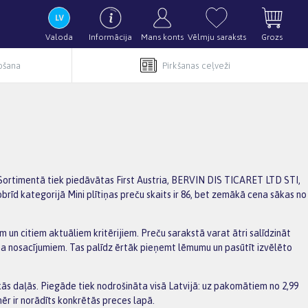
Valoda
Informācija
Mans konts
Vēlmju saraksts
Grozs
pošana
Pirkšanas ceļveži
. Sortimentā tiek piedāvātas First Austria, BERVIN DIS TICARET LTD STI,
obrīd kategorijā Mini plītiņas preču skaits ir 86, bet zemākā cena sākas no
ām un citiem aktuāliem kritērijiem. Preču sarakstā varat ātri salīdzināt
ma nosacījumiem. Tas palīdz ērtāk pieņemt lēmumu un pasūtīt izvēlēto
s daļās. Piegāde tiek nodrošināta visā Latvijā: uz pakomātiem no 2,99
ēr ir norādīts konkrētās preces lapā.