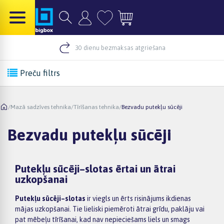
30 dienu bezmaksas atgriešana
Preču filtrs
/
Mazā sadzīves tehnika
/
Tīrīšanas tehnika
/
Bezvadu putekļu sūcēji
Bezvadu putekļu sūcēji
Putekļu sūcēji–slotas ērtai un ātrai
uzkopšanai
Putekļu sūcēji–slotas
ir viegls un ērts risinājums ikdienas
mājas uzkopšanai. Tie lieliski piemēroti ātrai grīdu, paklāju vai
pat mēbeļu tīrīšanai, kad nav nepieciešams liels un smags