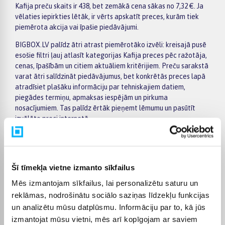
Kafija preču skaits ir 438, bet zemākā cena sākas no 7,32 €. Ja
vēlaties iepirkties lētāk, ir vērts apskatīt preces, kurām tiek
piemērota akcija vai īpašie piedāvājumi.
BIGBOX.LV palīdz ātri atrast piemērotāko izvēli: kreisajā pusē
esošie filtri ļauj atlasīt kategorijas Kafija preces pēc ražotāja,
cenas, īpašībām un citiem aktuāliem kritērijiem. Preču sarakstā
varat ātri salīdzināt piedāvājumus, bet konkrētās preces lapā
atradīsiet plašāku informāciju par tehniskajiem datiem,
piegādes termiņu, apmaksas iespējām un pirkuma
nosacījumiem. Tas palīdz ērtāk pieņemt lēmumu un pasūtīt
izvēlēto preci internetā.
BIGBOX.LV piedāvā iespēju par pirkumu norēķināties 6
vienādos maksājumos, tāpēc izvēlēto preci var iegādāties
ērtāk, sadalot maksājumu vairākās daļās. Piegāde tiek
Šī tīmekļa vietne izmanto sīkfailus
nodrošināta visā Latvijā: uz pakomātiem no 2,99 €, bet
pasūtījumiem virs 499 € piegāde uz pakomātu ir bez maksas;
Mēs izmantojam sīkfailus, lai personalizētu saturu un
kurjera piegāde maksā no 3,99 €. Precīzs katras preces
reklāmas, nodrošinātu sociālo saziņas līdzekļu funkcijas
piegādes termiņš vienmēr ir norādīts konkrētās preces lapā.
un analizētu mūsu datplūsmu. Informāciju par to, kā jūs
Izvēlēto preci no kategorijas Kafija piegādāsim norādītajā
izmantojat mūsu vietni, mēs arī kopīgojam ar saviem