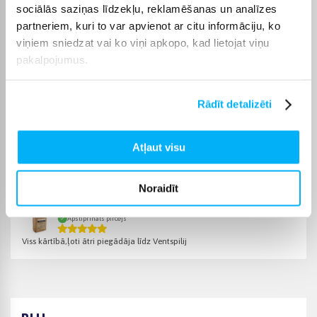
termiņā, lai pirkumu internetā varētu saņemt jums ērtā veidā.
sociālās saziņas līdzekļu, reklamēšanas un analīzes
partneriem, kuri to var apvienot ar citu informāciju, ko
viņiem sniedzat vai ko viņi apkopo, kad lietojat viņu
pakalpojumus.
Pircēju atsauksmes par precēm
Rādīt detalizēti
Armands V.
Apstiprināts pircējs
Atļaut visu
Ļoti garšīga!
Noraidīt
Sandis V.
Apstiprināts pircējs
Viss kārtībā,ļoti ātri piegādāja līdz Ventspilij