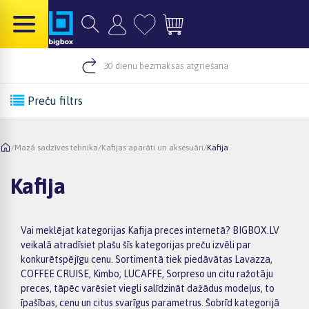
30 dienu bezmaksas atgriešana
Preču filtrs
/
Mazā sadzīves tehnika
/
Kafijas aparāti un aksesuāri
/
Kafija
Kafija
Vai meklējat kategorijas Kafija preces internetā? BIGBOX.LV
veikalā atradīsiet plašu šīs kategorijas preču izvēli par
konkurētspējīgu cenu. Sortimentā tiek piedāvātas Lavazza,
COFFEE CRUISE, Kimbo, LUCAFFE, Sorpreso un citu ražotāju
preces, tāpēc varēsiet viegli salīdzināt dažādus modeļus, to
īpašības, cenu un citus svarīgus parametrus. Šobrīd kategorijā