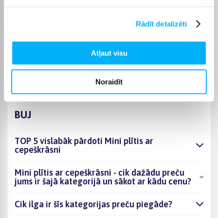
piegādes termiņu vienmēr atradīsiet konkrētās preces lapā.
Izvēloties piemērotu preci no kategorijas Mini plītis ar
Rādīt detalizēti
cepeškrāsni, varat rēķināties ar skaidri norādītu piegādes
termiņu un ērtu saņemšanas veidu. Pasūtīto preci piegādāsim
Atļaut visu
norādītajā laikā, lai pirkumu internetā varētu saņemt bez
liekas kavēšanās.
Noraidīt
BUJ
TOP 5 vislabāk pārdoti Mini plītis ar
cepeškrāsni
Mini plītis ar cepeškrāsni - cik dažādu preču
jums ir šajā kategorijā un sākot ar kādu cenu?
Cik ilga ir šīs kategorijas preču piegāde?