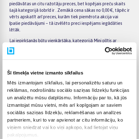
piedāvātas un citu ražotāju preces, bet kopējais preču skaits
šajā kategorijā šobrīd ir . Zemākā cena sākas no 0,00 €, tāpēc ir
vērts apskatīt arī preces, kurām tiek piemērota akcija vai
īpašie piedāvājumi – tā izvēlēto preci iespējams iegādāties
lētāk.
Lai iepirkšanās būtu vienkāršāka, kategorijā Mini plītis ar
cepeškrāsni varat izmantot filtrus un ātri atlasīt preces pēc
ražotāja, cenas, īpašībām vai citiem aktuāliem kritērijiem.
Preču sarakstā ir viegli pārskatīt galvenos piedāvājumus,
savukārt konkrētās preces lapā pieejama detalizētāka
Šī tīmekļa vietne izmanto sīkfailus
informācija par parametriem, apmaksu, piegādi un citiem
pirkuma nosacījumiem. Tas palīdz mierīgi salīdzināt vairākus
Mēs izmantojam sīkfailus, lai personalizētu saturu un
variantus, izvērtēt to priekšrocības un ērti pasūtīt izvēlēto
reklāmas, nodrošinātu sociālo saziņas līdzekļu funkcijas
preci internetā.
un analizētu mūsu datplūsmu. Informāciju par to, kā jūs
BIGBOX.LV piedāvā iespēju par pirkumu norēķināties 6
izmantojat mūsu vietni, mēs arī kopīgojam ar saviem
vienādos maksājumos, tāpēc lielākus pirkumus iespējams
sociālās saziņas līdzekļu, reklamēšanas un analīzes
plānot ērtāk, sadalot maksājumu vairākās daļās. Pasūtījumi
partneriem, kuri to var apvienot ar citu informāciju, ko
tiek piegādāti visā Latvijā: piegāde uz pakomātiem maksā no
viņiem sniedzat vai ko viņi apkopo, kad lietojat viņu
2,99 €, bet pasūtījumiem virs 499 € piegāde uz pakomātu ir bez
pakalpojumus.
maksas. Kurjera piegādes cena sākas no 3,99 €. Precīzu