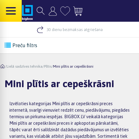
30 dienu bezmaksas atgriešana
Preču filtrs
/
Lielā sadzīves tehnika
/
Plītis
/
Mini plītis ar cepeškrāsni
Mini plītis ar cepeškrāsni
Izvēloties kategorijas Mini plītis ar cepeškrāsni preces
internetā, svarīgi vienuviet redzēt cenu, piedāvājumu, piegādes
termiņu un pirkuma iespējas. BIGBOX.LV veikalā kategorijas
Mini plītis ar cepeškrāsni preces ir apkopotas pārskatāmi,
tāpēc varat ērti salīdzināt dažādus piedāvājumus un izvēlēties
variantu, kas vislabāk atbilst jūsu vajadzībām. Sortimentā tiek