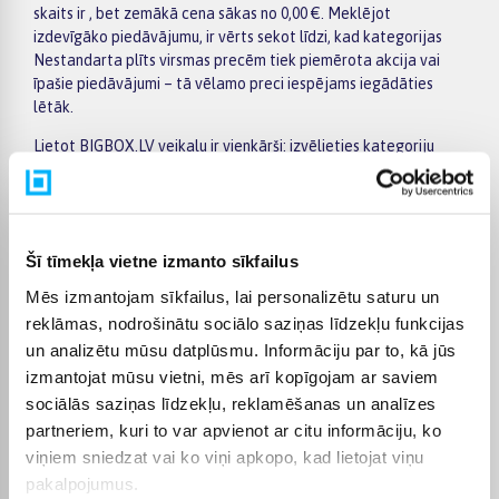
skaits ir , bet zemākā cena sākas no 0,00 €. Meklējot
izdevīgāko piedāvājumu, ir vērts sekot līdzi, kad kategorijas
Nestandarta plīts virsmas precēm tiek piemērota akcija vai
īpašie piedāvājumi – tā vēlamo preci iespējams iegādāties
lētāk.
Lietot BIGBOX.LV veikalu ir vienkārši: izvēlieties kategoriju
Nestandarta plīts virsmas, izmantojiet kreisajā pusē esošos
filtrus pēc ražotāja, cenas, preču īpašībām vai citiem svarīgiem
parametriem, salīdziniet vairākus modeļus un izvēlieties
piemērotāko variantu. Preču sarakstā un konkrētās preces
Šī tīmekļa vietne izmanto sīkfailus
lapā ir pieejama svarīgākā informācija, tāpēc varat ātri
novērtēt tehniskos datus, piegādes termiņu un pirkuma
Mēs izmantojam sīkfailus, lai personalizētu saturu un
nosacījumus. Tas ļauj ērti iepirkties internetā, nesteidzīgi
reklāmas, nodrošinātu sociālo saziņas līdzekļu funkcijas
salīdzinot dažādus kategorijā Nestandarta plīts virsmas
un analizētu mūsu datplūsmu. Informāciju par to, kā jūs
pieejamos piedāvājumus.
izmantojat mūsu vietni, mēs arī kopīgojam ar saviem
BIGBOX.LV piedāvā iespēju par pirkumu norēķināties 6
sociālās saziņas līdzekļu, reklamēšanas un analīzes
vienādos maksājumos, tāpēc izvēlēto preci iespējams
partneriem, kuri to var apvienot ar citu informāciju, ko
iegādāties ērtāk, sadalot maksājumu vairākās daļās. Piegāde
viņiem sniedzat vai ko viņi apkopo, kad lietojat viņu
ir pieejama visā Latvijā: piegāde uz pakomātiem maksā no 2,99
pakalpojumus.
€, bet pasūtījumiem virs 499 € piegāde uz pakomātu ir bez