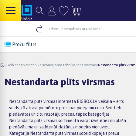
30 dienu bezmaksas atgriešana
Preču filtrs
/
Lielā sadzīves tehnika
/
Iebūvējamā tehnika
/
Plīts virsmas
/
Nestandarta plīts virsm
Nestandarta plīts virsmas
Nestandarta plīts virsmas internetā BIGBOX.LV veikalā – ērts
veids, kā atrast piemērotu preci par pieejamu cenu. Šeit tiek
piedāvātas un citu ražotāju preces, tāpēc kategorijas
Nestandarta plīts virsmas sortimentā varat izvēlēties no plaša
piedāvājuma un salīdzināt dažādus modeļus vienuviet.
Kategorijā Nestandarta plīts virsmas šobrīd kopējais preču