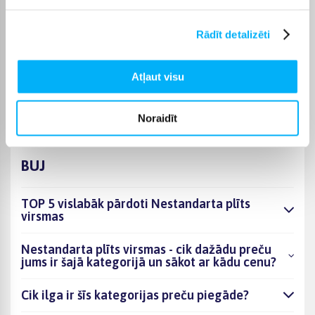
maksas; kurjera piegāde maksā no 3,99 €. Precīzs katras
preces piegādes termiņš vienmēr ir norādīts konkrētās preces
Rādīt detalizēti
lapā.
Piemērotu preci no kategorijas Nestandarta plīts virsmas
Atļaut visu
piegādāsim norādītajā termiņā, lai pirkumu internetā varētu
saņemt jums ērtā veidā.
Noraidīt
BUJ
TOP 5 vislabāk pārdoti Nestandarta plīts
virsmas
Nestandarta plīts virsmas - cik dažādu preču
jums ir šajā kategorijā un sākot ar kādu cenu?
Cik ilga ir šīs kategorijas preču piegāde?