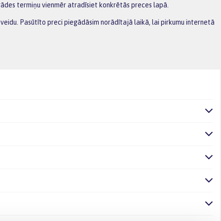
gādes termiņu vienmēr atradīsiet konkrētās preces lapā.
veidu. Pasūtīto preci piegādāsim norādītajā laikā, lai pirkumu internetā