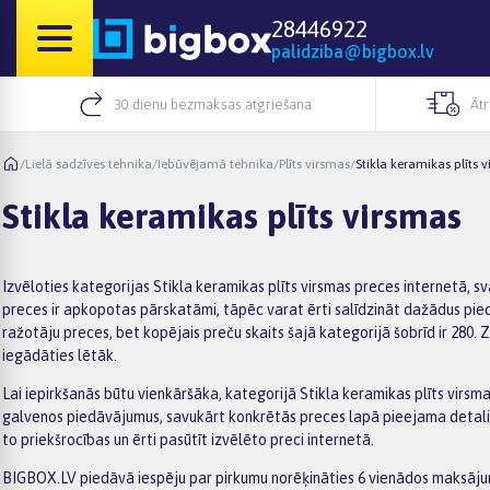
28446922
palidziba@bigbox.lv
30 dienu bezmaksas atgriešana
Āt
/
Lielā sadzīves tehnika
/
Iebūvējamā tehnika
/
Plīts virsmas
/
Stikla keramikas plīts 
Stikla keramikas plīts virsmas
Izvēloties kategorijas Stikla keramikas plīts virsmas preces internetā, 
preces ir apkopotas pārskatāmi, tāpēc varat ērti salīdzināt dažādus pie
ražotāju preces, bet kopējais preču skaits šajā kategorijā šobrīd ir 280.
iegādāties lētāk.
Lai iepirkšanās būtu vienkāršāka, kategorijā Stikla keramikas plīts virsmas
galvenos piedāvājumus, savukārt konkrētās preces lapā pieejama detalizē
to priekšrocības un ērti pasūtīt izvēlēto preci internetā.
BIGBOX.LV piedāvā iespēju par pirkumu norēķināties 6 vienādos maksājumo