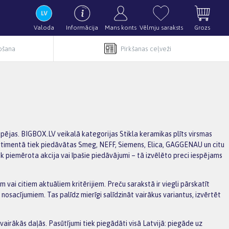
Valoda
Informācija
Mans konts
Vēlmju saraksts
Grozs
pošana
Pirkšanas ceļveži
spējas. BIGBOX.LV veikalā kategorijas Stikla keramikas plīts virsmas
Sortimentā tiek piedāvātas Smeg, NEFF, Siemens, Elica, GAGGENAU un citu
iek piemērota akcija vai īpašie piedāvājumi – tā izvēlēto preci iespējams
m vai citiem aktuāliem kritērijiem. Preču sarakstā ir viegli pārskatīt
sacījumiem. Tas palīdz mierīgi salīdzināt vairākus variantus, izvērtēt
irākās daļās. Pasūtījumi tiek piegādāti visā Latvijā: piegāde uz