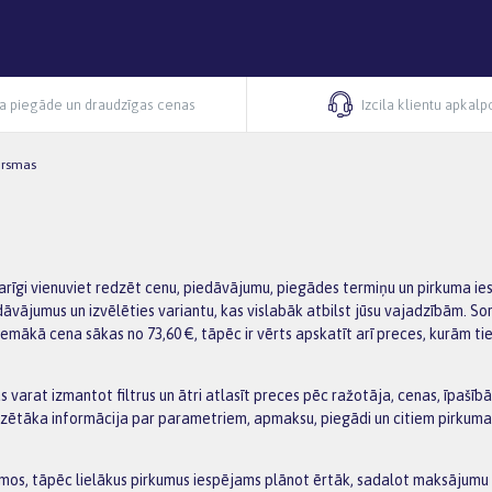
ra piegāde un draudzīgas cenas
Izcila klientu apkal
virsmas
svarīgi vienuviet redzēt cenu, piedāvājumu, piegādes termiņu un pirkuma ie
dāvājumus un izvēlēties variantu, kas vislabāk atbilst jūsu vajadzībām. 
 Zemākā cena sākas no 73,60 €, tāpēc ir vērts apskatīt arī preces, kurām t
 varat izmantot filtrus un ātri atlasīt preces pēc ražotāja, cenas, īpašībā
tāka informācija par parametriem, apmaksu, piegādi un citiem pirkuma no
s, tāpēc lielākus pirkumus iespējams plānot ērtāk, sadalot maksājumu va