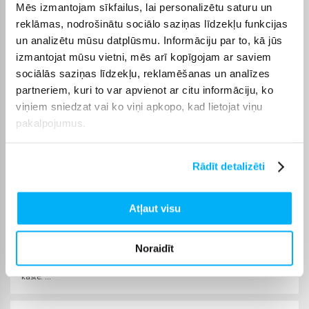
Izvēlēto preci no kategorijas Elektriskās plīts virsmas
Mēs izmantojam sīkfailus, lai personalizētu saturu un
piegādāsim norādītajā termiņā, lai pirkumu internetā varētu
reklāmas, nodrošinātu sociālo saziņas līdzekļu funkcijas
saņemt jums ērtā veidā.
un analizētu mūsu datplūsmu. Informāciju par to, kā jūs
izmantojat mūsu vietni, mēs arī kopīgojam ar saviem
sociālās saziņas līdzekļu, reklamēšanas un analīzes
partneriem, kuri to var apvienot ar citu informāciju, ko
viņiem sniedzat vai ko viņi apkopo, kad lietojat viņu
Pircēju atsauksmes par precēm
pakalpojumus.
Nargiss S.
Rādīt detalizēti
Apstiprināts pircējs
Ātri, laba cena, apmaksa saņemot preci.👍
Atļaut visu
Dmitrijs S.
Apstiprināts pircējs
Noraidīt
Viss gaja labi, DPD kurjers nevareja mani sazvanit, atstaja sutijumu DPD
kaste. ...