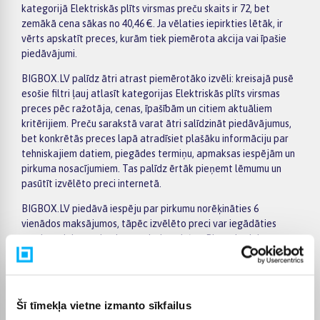
kategorijā Elektriskās plīts virsmas preču skaits ir 72, bet
zemākā cena sākas no 40,46 €. Ja vēlaties iepirkties lētāk, ir
vērts apskatīt preces, kurām tiek piemērota akcija vai īpašie
piedāvājumi.
BIGBOX.LV palīdz ātri atrast piemērotāko izvēli: kreisajā pusē
esošie filtri ļauj atlasīt kategorijas Elektriskās plīts virsmas
preces pēc ražotāja, cenas, īpašībām un citiem aktuāliem
kritērijiem. Preču sarakstā varat ātri salīdzināt piedāvājumus,
bet konkrētās preces lapā atradīsiet plašāku informāciju par
tehniskajiem datiem, piegādes termiņu, apmaksas iespējām un
pirkuma nosacījumiem. Tas palīdz ērtāk pieņemt lēmumu un
pasūtīt izvēlēto preci internetā.
BIGBOX.LV piedāvā iespēju par pirkumu norēķināties 6
vienādos maksājumos, tāpēc izvēlēto preci var iegādāties
ērtāk, sadalot maksājumu vairākās daļās. Piegāde tiek
nodrošināta visā Latvijā: uz pakomātiem no 2,99 €, bet
pasūtījumiem virs 499 € piegāde uz pakomātu ir bez maksas;
kurjera piegāde maksā no 3,99 €. Precīzs katras preces
piegādes termiņš vienmēr ir norādīts konkrētās preces lapā.
Šī tīmekļa vietne izmanto sīkfailus