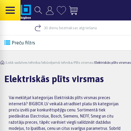
30 dienu bezmaksas atgriešana
Preču filtrs
/
Lielā sadzīves tehnika
/
Iebūvējamā tehnika
/
Plīts virsmas
/
Elektriskās plīts virsmas
Elektriskās plīts virsmas
Vai meklējat kategorijas Elektriskās plīts virsmas preces
internetā? BIGBOX.LV veikalā atradīsiet plašu šīs kategorijas
preču izvēli par konkurētspējīgu cenu. Sortimentā tiek
piedāvātas Electrolux, Bosch, Siemens, NEFF, Smeg un citu
ražotāju preces, tāpēc varēsiet viegli salīdzināt dažādus
modeļus, to īpašības, cenu un citus svarīgus parametrus. Šobrīd