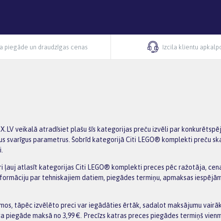
ra piegāde un draudzīgas cenas
Izcila klientu apkal
LV veikalā atradīsiet plašu šīs kategorijas preču izvēli par konkurētspē
us svarīgus parametrus. Šobrīd kategorijā Citi LEGO® komplekti preču skaits
.
tri ļauj atlasīt kategorijas Citi LEGO® komplekti preces pēc ražotāja, cena
informāciju par tehniskajiem datiem, piegādes termiņu, apmaksas iespējā
os, tāpēc izvēlēto preci var iegādāties ērtāk, sadalot maksājumu vairākā
ra piegāde maksā no 3,99 €. Precīzs katras preces piegādes termiņš vienm