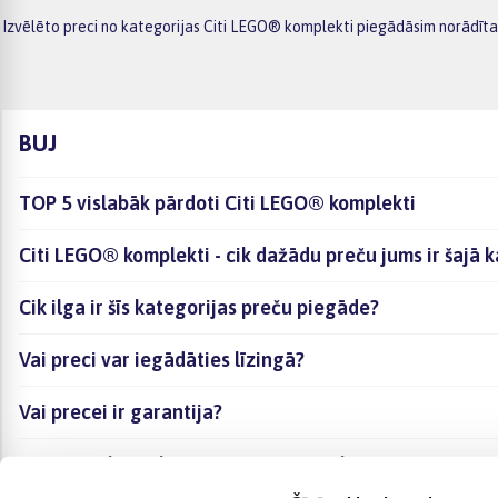
Izvēlēto preci no kategorijas Citi LEGO® komplekti piegādāsim norādītaj
BUJ
TOP 5 vislabāk pārdoti Citi LEGO® komplekti
Citi LEGO® komplekti - cik dažādu preču jums ir šajā 
Cik ilga ir šīs kategorijas preču piegāde?
Vai preci var iegādāties līzingā?
Vai precei ir garantija?
Kā visērtāk izvēlēties sev piemērotāko preci?