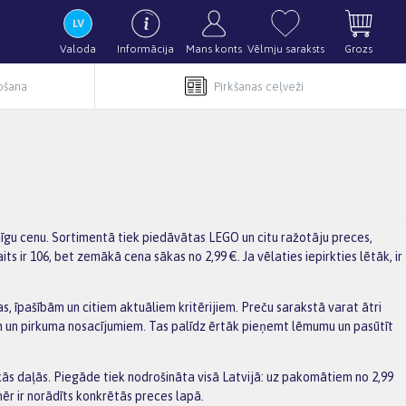
Valoda
Informācija
Mans konts
Vēlmju saraksts
Grozs
pošana
Pirkšanas ceļveži
jīgu cenu. Sortimentā tiek piedāvātas LEGO un citu ražotāju preces,
 ir 106, bet zemākā cena sākas no 2,99 €. Ja vēlaties iepirkties lētāk, ir
s, īpašībām un citiem aktuāliem kritērijiem. Preču sarakstā varat ātri
m un pirkuma nosacījumiem. Tas palīdz ērtāk pieņemt lēmumu un pasūtīt
s daļās. Piegāde tiek nodrošināta visā Latvijā: uz pakomātiem no 2,99
ēr ir norādīts konkrētās preces lapā.