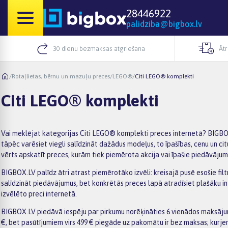
28446922
palidziba@bigbox.lv
30 dienu bezmaksas atgriešana
Āt
/
Rotaļlietas, bērnu un mazuļu preces
/
LEGO®
/
Citi LEGO® komplekti
Citi LEGO® komplekti
Vai meklējat kategorijas Citi LEGO® komplekti preces internetā? BIGBOX.
tāpēc varēsiet viegli salīdzināt dažādus modeļus, to īpašības, cenu un cit
vērts apskatīt preces, kurām tiek piemērota akcija vai īpašie piedāvājumi
BIGBOX.LV palīdz ātri atrast piemērotāko izvēli: kreisajā pusē esošie fil
salīdzināt piedāvājumus, bet konkrētās preces lapā atradīsiet plašāku 
izvēlēto preci internetā.
BIGBOX.LV piedāvā iespēju par pirkumu norēķināties 6 vienādos maksājum
€, bet pasūtījumiem virs 499 € piegāde uz pakomātu ir bez maksas; kurje