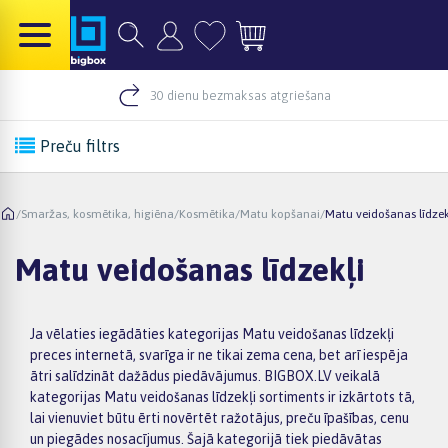
30 dienu bezmaksas atgriešana
Preču filtrs
/
Smaržas, kosmētika, higiēna
/
Kosmētika
/
Matu kopšanai
/
Matu veidošanas līdzek
Matu veidošanas līdzekļi
Ja vēlaties iegādāties kategorijas Matu veidošanas līdzekļi
preces internetā, svarīga ir ne tikai zema cena, bet arī iespēja
ātri salīdzināt dažādus piedāvājumus. BIGBOX.LV veikalā
kategorijas Matu veidošanas līdzekļi sortiments ir izkārtots tā,
lai vienuviet būtu ērti novērtēt ražotājus, preču īpašības, cenu
un piegādes nosacījumus. Šajā kategorijā tiek piedāvātas