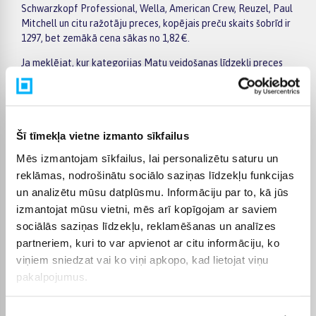
Schwarzkopf Professional, Wella, American Crew, Reuzel, Paul
Mitchell un citu ražotāju preces, kopējais preču skaits šobrīd ir
1297, bet zemākā cena sākas no 1,82 €.
Ja meklējat, kur kategorijas Matu veidošanas līdzekļi preces
iegādāties lētāk, ir vērts regulāri apskatīt īpašos piedāvājumus
un preces, kurām tiek piemērota akcija. Ērti filtri palīdz
sašaurināt izvēli pēc ražotāja, cenas, īpašībām vai citiem
aktuāliem kritērijiem, tāpēc ātrāk atradīsiet jūsu vajadzībām
Šī tīmekļa vietne izmanto sīkfailus
atbilstošu variantu. Konkrētās preces lapā pieejama plašāka
informācija par tehniskajiem datiem, apmaksu, piegādes
Mēs izmantojam sīkfailus, lai personalizētu saturu un
termiņu un citiem pirkuma nosacījumiem.
reklāmas, nodrošinātu sociālo saziņas līdzekļu funkcijas
BIGBOX.LV piedāvā iespēju par pirkumu norēķināties 6
un analizētu mūsu datplūsmu. Informāciju par to, kā jūs
vienādos maksājumos. Tas ir ērti, ja vēlaties iegādāties preci,
izmantojat mūsu vietni, mēs arī kopīgojam ar saviem
sadalot maksājumu vairākās daļās. Pasūtītās preces tiek
sociālās saziņas līdzekļu, reklamēšanas un analīzes
piegādātas visā Latvijā: uz pakomātiem no 2,99 €, bet
partneriem, kuri to var apvienot ar citu informāciju, ko
pasūtījumiem virs 499 € piegāde uz pakomātu ir bez maksas.
viņiem sniedzat vai ko viņi apkopo, kad lietojat viņu
Kurjera piegādes cena sākas no 3,99 €.
pakalpojumus.
Precīzs katras preces piegādes termiņš vienmēr tiek norādīts
konkrētās preces lapā. Izvēlēto preci no kategorijas Matu