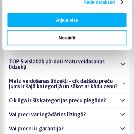
veidošanas līdzekļi varēsiet saņemt sev ērtā veidā, bet
Rādīt detalizēti
BIGBOX.LV parūpēsies, lai pasūtījums tiktu piegādāts
norādītajā termiņā.
Atļaut visu
Noraidīt
BUJ
TOP 5 vislabāk pārdoti Matu veidošanas
līdzekļi
Matu veidošanas līdzekļi - cik dažādu preču
jums ir šajā kategorijā un sākot ar kādu cenu?
Cik ilga ir šīs kategorijas preču piegāde?
Vai preci var iegādāties līzingā?
Vai precei ir garantija?