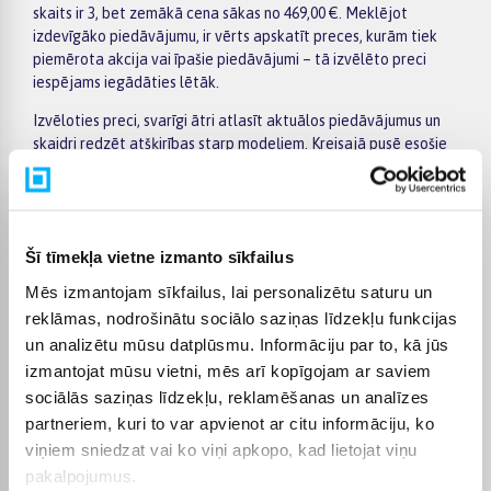
skaits ir 3, bet zemākā cena sākas no 469,00 €. Meklējot
izdevīgāko piedāvājumu, ir vērts apskatīt preces, kurām tiek
piemērota akcija vai īpašie piedāvājumi – tā izvēlēto preci
iespējams iegādāties lētāk.
Izvēloties preci, svarīgi ātri atlasīt aktuālos piedāvājumus un
skaidri redzēt atšķirības starp modeļiem. Kreisajā pusē esošie
filtri palīdz sašaurināt kategorijas Labākie TV piedāvājumi
izvēli pēc ražotāja, cenas, īpašībām vai citiem svarīgiem
parametriem, bet preču sarakstā var ērti salīdzināt dažādus
piedāvājumus. Atverot konkrētās preces lapu, atradīsiet
Šī tīmekļa vietne izmanto sīkfailus
detalizētāku informāciju par tehniskajiem datiem, piegādes
termiņu, apmaksas veidiem un pirkuma nosacījumiem, tāpēc
Mēs izmantojam sīkfailus, lai personalizētu saturu un
lēmumu pieņemt būs vieglāk.
reklāmas, nodrošinātu sociālo saziņas līdzekļu funkcijas
Lielākas vērtības pirkumiem BIGBOX.LV piedāvā ērtu apmaksu
un analizētu mūsu datplūsmu. Informāciju par to, kā jūs
pa daļām – par pirkumu iespējams norēķināties 6 vienādos
izmantojat mūsu vietni, mēs arī kopīgojam ar saviem
maksājumos. Tas ļauj ērtāk plānot izdevumus un izvēlēties sev
sociālās saziņas līdzekļu, reklamēšanas un analīzes
piemērotu apmaksas veidu. Pasūtījumi tiek piegādāti visā
partneriem, kuri to var apvienot ar citu informāciju, ko
Latvijā: piegāde uz pakomātiem maksā no 2,99 €, bet
viņiem sniedzat vai ko viņi apkopo, kad lietojat viņu
pasūtījumiem virs 499 € piegāde uz pakomātu ir bez maksas;
pakalpojumus.
kurjera piegādes cena sākas no 3,99 €. Precīzs katras preces