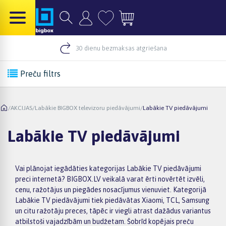
30 dienu bezmaksas atgriešana
Preču filtrs
/
AKCIJAS
/
Labākie BIGBOX televizoru piedāvājumi
/
Labākie TV piedāvājumi
Labākie TV piedāvājumi
Vai plānojat iegādāties kategorijas Labākie TV piedāvājumi
preci internetā? BIGBOX.LV veikalā varat ērti novērtēt izvēli,
cenu, ražotājus un piegādes nosacījumus vienuviet. Kategorijā
Labākie TV piedāvājumi tiek piedāvātas Xiaomi, TCL, Samsung
un citu ražotāju preces, tāpēc ir viegli atrast dažādus variantus
atbilstoši vajadzībām un budžetam. Šobrīd kopējais preču