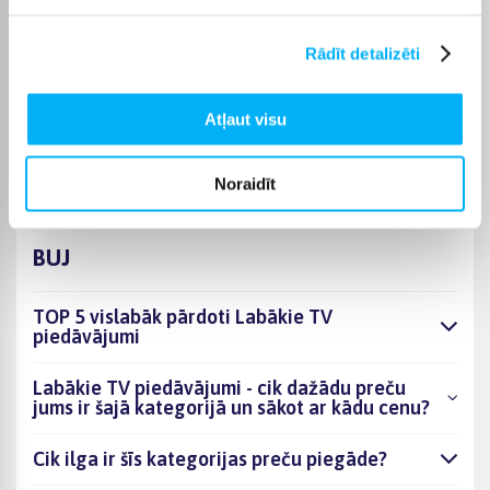
piegādes termiņš tiek norādīts konkrētās preces lapā.
Izvēloties piemērotu preci no kategorijas Labākie TV
Rādīt detalizēti
piedāvājumi, varēsiet saņemt pasūtījumu jums ērtā veidā.
BIGBOX.LV parūpēsies, lai izvēlētā prece tiktu piegādāta
Atļaut visu
norādītajā termiņā un pirkumu internetā varētu saņemt bez
liekas kavēšanās.
Noraidīt
BUJ
TOP 5 vislabāk pārdoti Labākie TV
piedāvājumi
Labākie TV piedāvājumi - cik dažādu preču
jums ir šajā kategorijā un sākot ar kādu cenu?
Cik ilga ir šīs kategorijas preču piegāde?