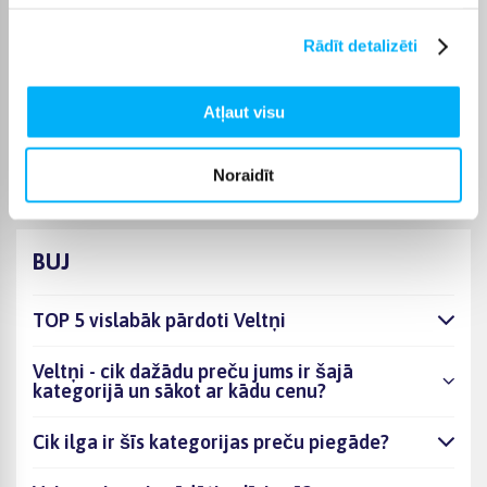
Tās īpaši piemērotas tiem, kuri vēlas vairāk kustēties un baudīt
aktīvu dzīvesveidu visa gada garumā.
Rādīt detalizēti
BIGBOX priekšrocības
Atļaut visu
BIGBOX piedāvā plašu skrituļslidu un slidu izvēli internetā –
viegli atradīsiet sev piemērotu modeli.
Noraidīt
BUJ
TOP 5 vislabāk pārdoti Veltņi
Veltņi - cik dažādu preču jums ir šajā
kategorijā un sākot ar kādu cenu?
Cik ilga ir šīs kategorijas preču piegāde?