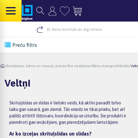
30 dienu bezmaksas atgriešana
Preču filtrs
/
Rotaļlietas, bērnu un mazuļu preces
/
Āra rotaļlietas
/
Bērnu transportlīdzekļi
/
Velt
Veltņi
Skrituļslidas un slidas ir lielisks veids, kā aktīvi pavadīt brīvo
laiku gan vasarā, gan ziemā. Tās sniedz ne tikai prieku, bet arī
palīdz attīstīt līdzsvaru, koordināciju un izturību. Šie produkti ir
piemēroti gan iesācējiem, gan pieredzējušiem lietotājiem.
Ar ko izceļas skrituļslidas un slidas?