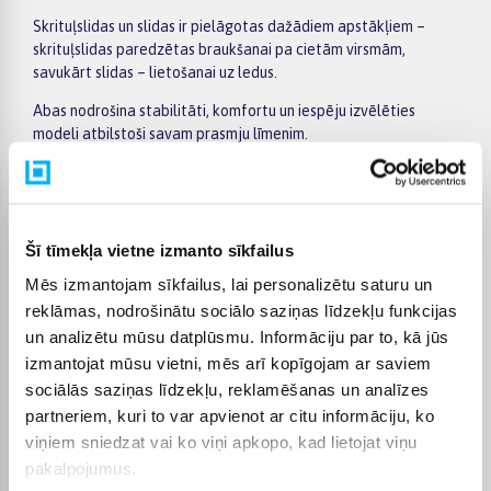
Skrituļslidas un slidas ir pielāgotas dažādiem apstākļiem –
skrituļslidas paredzētas braukšanai pa cietām virsmām,
savukārt slidas – lietošanai uz ledus.
Abas nodrošina stabilitāti, komfortu un iespēju izvēlēties
modeli atbilstoši savam prasmju līmenim.
Veidi un izvēle
Izvēloties skrituļslidas, svarīgi ņemt vērā to tipu – atpūtai,
sportam vai agresīvai braukšanai. Tāpat nozīme ir riteņu
Šī tīmekļa vietne izmanto sīkfailus
izmēram, cietībai un zābaka ērtībai.
Mēs izmantojam sīkfailus, lai personalizētu saturu un
Izvēloties slidas, jāņem vērā to pielietojums – daiļslidošanai,
reklāmas, nodrošinātu sociālo saziņas līdzekļu funkcijas
hokejam vai brīvā laika slidošanai. Pareizs izmērs un komforts
un analizētu mūsu datplūsmu. Informāciju par to, kā jūs
nodrošina labāku pieredzi.
izmantojat mūsu vietni, mēs arī kopīgojam ar saviem
Kam piemērotas skrituļslidas un slidas?
sociālās saziņas līdzekļu, reklamēšanas un analīzes
partneriem, kuri to var apvienot ar citu informāciju, ko
Skrituļslidas un slidas ir piemērotas visiem – bērniem,
viņiem sniedzat vai ko viņi apkopo, kad lietojat viņu
jauniešiem un pieaugušajiem. Tās ir lieliska izvēle aktīvai
pakalpojumus.
atpūtai, sportam un prasmju attīstīšanai.