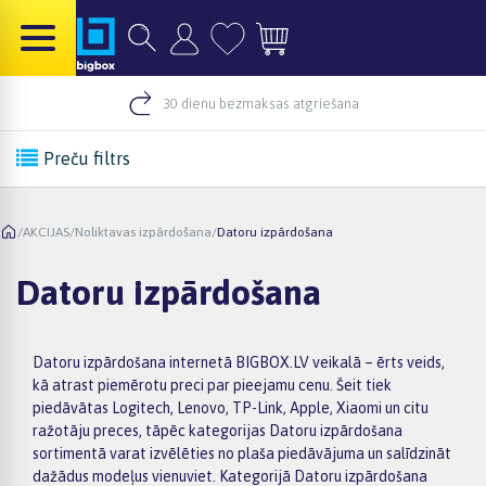
30 dienu bezmaksas atgriešana
Preču filtrs
/
AKCIJAS
/
Noliktavas izpārdošana
/
Datoru izpārdošana
Datoru izpārdošana
Datoru izpārdošana internetā BIGBOX.LV veikalā – ērts veids,
kā atrast piemērotu preci par pieejamu cenu. Šeit tiek
piedāvātas Logitech, Lenovo, TP-Link, Apple, Xiaomi un citu
ražotāju preces, tāpēc kategorijas Datoru izpārdošana
sortimentā varat izvēlēties no plaša piedāvājuma un salīdzināt
dažādus modeļus vienuviet. Kategorijā Datoru izpārdošana