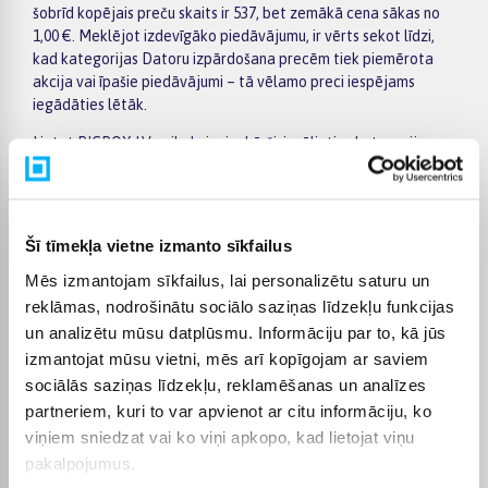
šobrīd kopējais preču skaits ir 537, bet zemākā cena sākas no
1,00 €. Meklējot izdevīgāko piedāvājumu, ir vērts sekot līdzi,
kad kategorijas Datoru izpārdošana precēm tiek piemērota
akcija vai īpašie piedāvājumi – tā vēlamo preci iespējams
iegādāties lētāk.
Lietot BIGBOX.LV veikalu ir vienkārši: izvēlieties kategoriju
Datoru izpārdošana, izmantojiet kreisajā pusē esošos filtrus
pēc ražotāja, cenas, preču īpašībām vai citiem svarīgiem
parametriem, salīdziniet vairākus modeļus un izvēlieties
piemērotāko variantu. Preču sarakstā un konkrētās preces
Šī tīmekļa vietne izmanto sīkfailus
lapā ir pieejama svarīgākā informācija, tāpēc varat ātri
Mēs izmantojam sīkfailus, lai personalizētu saturu un
novērtēt tehniskos datus, piegādes termiņu un pirkuma
nosacījumus. Tas ļauj ērti iepirkties internetā, nesteidzīgi
reklāmas, nodrošinātu sociālo saziņas līdzekļu funkcijas
salīdzinot dažādus kategorijā Datoru izpārdošana pieejamos
un analizētu mūsu datplūsmu. Informāciju par to, kā jūs
piedāvājumus.
izmantojat mūsu vietni, mēs arī kopīgojam ar saviem
sociālās saziņas līdzekļu, reklamēšanas un analīzes
BIGBOX.LV piedāvā iespēju par pirkumu norēķināties 6
vienādos maksājumos, tāpēc izvēlēto preci iespējams
partneriem, kuri to var apvienot ar citu informāciju, ko
iegādāties ērtāk, sadalot maksājumu vairākās daļās. Piegāde
viņiem sniedzat vai ko viņi apkopo, kad lietojat viņu
ir pieejama visā Latvijā: piegāde uz pakomātiem maksā no 2,99
pakalpojumus.
€, bet pasūtījumiem virs 499 € piegāde uz pakomātu ir bez