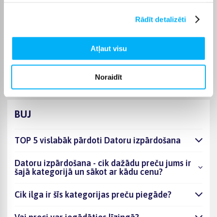
maksas; kurjera piegāde maksā no 3,99 €. Precīzs katras
preces piegādes termiņš vienmēr ir norādīts konkrētās preces
Rādīt detalizēti
lapā.
Piemērotu preci no kategorijas Datoru izpārdošana
Atļaut visu
piegādāsim norādītajā termiņā, lai pirkumu internetā varētu
saņemt jums ērtā veidā.
Noraidīt
BUJ
TOP 5 vislabāk pārdoti Datoru izpārdošana
Datoru izpārdošana - cik dažādu preču jums ir
šajā kategorijā un sākot ar kādu cenu?
Cik ilga ir šīs kategorijas preču piegāde?