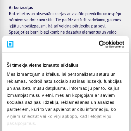
Ar ko izceļas
Rotaslietas un aksesuāri izceļas ar vizuālo pievilcību un iespēju
bērniem veidot savu stilu. Tie palīdz attīstīt radošumu, gaumes
izjūtu un pašizpausmi, kā arī veicina pārliecību par sevi.
Spēlējoties bērni bieži kombinē dažādus elementus un veido
savus tēlus, kas attīsta iztēli un sociālās prasmes.
Veidi un izvēle
Šajā kategorijā ietilpst kaklarotas, rokassprādzes, gredzeni,
auskari, matu aksesuāri, kā arī dažādi komplekti ar vairākām
Šī tīmekļa vietne izmanto sīkfailus
detaļām. Pieejami arī radošie komplekti rotaslietu
izgatavošanai un skaistumkopšanas aksesuāri. Izvēloties,
Mēs izmantojam sīkfailus, lai personalizētu saturu un
svarīgi pievērst uzmanību materiālu drošībai, izmēram, ērtai
reklāmas, nodrošinātu sociālo saziņas līdzekļu funkcijas
lietošanai un tam, lai aksesuāri būtu piemēroti bērna
un analizētu mūsu datplūsmu. Informāciju par to, kā jūs
vecumam.
izmantojat mūsu vietni, mēs arī kopīgojam ar saviem
Kam piemērotas
sociālās saziņas līdzekļu, reklamēšanas un analīzes
Rotaslietas meitenēm un aksesuāri ir piemēroti bērniem,
partneriem, kuri to var apvienot ar citu informāciju, ko
kuriem patīk radoša rotaļa, pārģērbšanās un sava stila
viņiem sniedzat vai ko viņi apkopo, kad lietojat viņu
veidošana. Tie ir lieliski piemēroti gan individuālai spēlei, gan
pakalpojumus.
rotaļām ar draugiem, piemēram, lomu spēlēs. Šādi aksesuāri