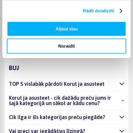
palīdz attīstīt iztēli, radošumu un pašapziņu.
Rādīt detalizēti
Bigbox
Iegādājoties rotaslietas meitenēm un aksesuārus, Bigbox
piedāvā iespēju izmantot bezprocentu nomaksu līdz 6
Atļaut visu
mēnešiem. Pārbaudiet pie katra produkta, vai tam ir pieejama
bezmaksas piegāde.
Noraidīt
BUJ
TOP 5 vislabāk pārdoti Korut ja asusteet
Korut ja asusteet - cik dažādu preču jums ir
šajā kategorijā un sākot ar kādu cenu?
Cik ilga ir šīs kategorijas preču piegāde?
Vai preci var iegādāties līzingā?