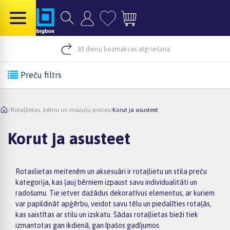
30 dienu bezmaksas atgriešana
Preču filtrs
/
Rotaļlietas, bērnu un mazuļu preces
/
Korut ja asusteet
Korut ja asusteet
Rotaslietas meitenēm un aksesuāri ir rotaļlietu un stila preču
kategorija, kas ļauj bērniem izpaust savu individualitāti un
radošumu. Tie ietver dažādus dekoratīvus elementus, ar kuriem
var papildināt apģērbu, veidot savu tēlu un piedalīties rotaļās,
kas saistītas ar stilu un izskatu. Šādas rotaļlietas bieži tiek
izmantotas gan ikdienā, gan īpašos gadījumos.