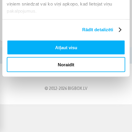
viņiem sniedzat vai ko viņi apkopo, kad lietojat viņu
pakalpojumus.
Rādīt detalizēti
Osram Smart+
Atļaut visu
Noraidīt
© 2012-
2026
BIGBOX.LV