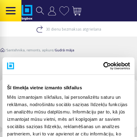
30 dienu bezmaksas atgriešana
/
Santehnika, remonts, apkure
/
Gudrā māja
Gudrā māja
Šī tīmekļa vietne izmanto sīkfailus
Mēs izmantojam sīkfailus, lai personalizētu saturu un
reklāmas, nodrošinātu sociālo saziņas līdzekļu funkcijas
un analizētu mūsu datplūsmu. Informāciju par to, kā jūs
Viedierīces
Dūmu detektori
Drošības kameras
izmantojat mūsu vietni, mēs arī kopīgojam ar saviem
sociālās saziņas līdzekļu, reklamēšanas un analīzes
partneriem, kuri to var apvienot ar citu informāciju, ko