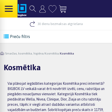
30 dienu bezmaksas atgriešana
Preču filtrs
/
Smaržas, kosmētika, higiēna
/
Kosmētika
/
Kosmētika
Kosmētika
Vai plānojat iegādāties kategorijas Kosmētika preci internetā?
BIGBOX.LV veikalā varat ērti novērtēt izvēli, cenu, ražotājus un
piegādes nosacījumus vienuviet. Kategorijā Kosmētika tiek
piedāvātas Wella, Nivea, Clinique, Dior, Ziaja un citu ražotāju
preces, tāpēc ir viegli atrast dažādus variantus atbilstoši
vajadzībām un budžetam. Šobrīd kopējais preču skaits ir 11759,