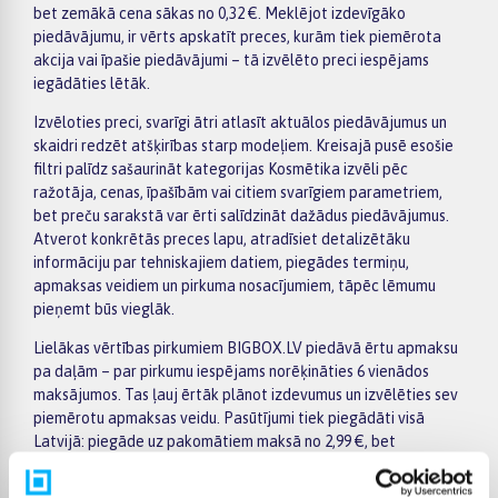
bet zemākā cena sākas no 0,32 €. Meklējot izdevīgāko
piedāvājumu, ir vērts apskatīt preces, kurām tiek piemērota
akcija vai īpašie piedāvājumi – tā izvēlēto preci iespējams
iegādāties lētāk.
Izvēloties preci, svarīgi ātri atlasīt aktuālos piedāvājumus un
skaidri redzēt atšķirības starp modeļiem. Kreisajā pusē esošie
filtri palīdz sašaurināt kategorijas Kosmētika izvēli pēc
ražotāja, cenas, īpašībām vai citiem svarīgiem parametriem,
bet preču sarakstā var ērti salīdzināt dažādus piedāvājumus.
Atverot konkrētās preces lapu, atradīsiet detalizētāku
informāciju par tehniskajiem datiem, piegādes termiņu,
apmaksas veidiem un pirkuma nosacījumiem, tāpēc lēmumu
pieņemt būs vieglāk.
Lielākas vērtības pirkumiem BIGBOX.LV piedāvā ērtu apmaksu
pa daļām – par pirkumu iespējams norēķināties 6 vienādos
maksājumos. Tas ļauj ērtāk plānot izdevumus un izvēlēties sev
piemērotu apmaksas veidu. Pasūtījumi tiek piegādāti visā
Latvijā: piegāde uz pakomātiem maksā no 2,99 €, bet
pasūtījumiem virs 499 € piegāde uz pakomātu ir bez maksas;
kurjera piegādes cena sākas no 3,99 €. Precīzs katras preces