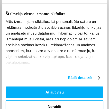
piegādes termiņš tiek norādīts konkrētās preces lapā.
Izvēloties piemērotu preci no kategorijas Kosmētika, varēsiet
Šī tīmekļa vietne izmanto sīkfailus
saņemt pasūtījumu jums ērtā veidā. BIGBOX.LV parūpēsies, lai
Mēs izmantojam sīkfailus, lai personalizētu saturu un
izvēlētā prece tiktu piegādāta norādītajā termiņā un pirkumu
internetā varētu saņemt bez liekas kavēšanās.
reklāmas, nodrošinātu sociālo saziņas līdzekļu funkcijas
un analizētu mūsu datplūsmu. Informāciju par to, kā jūs
izmantojat mūsu vietni, mēs arī kopīgojam ar saviem
sociālās saziņas līdzekļu, reklamēšanas un analīzes
partneriem, kuri to var apvienot ar citu informāciju, ko
Pircēju atsauksmes par precēm
viņiem sniedzat vai ko viņi apkopo, kad lietojat viņu
pakalpojumus.
Diana A.
Apstiprināts pircējs
Rādīt detalizēti
Krēms ir ļoti labs, viegli iesūcas.
Atļaut visu
diana f.
Apstiprināts pircējs
Noraidīt
Labi