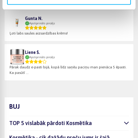
Gunta N.
Apstiprināts pircējs
Ļoti labs saules aizsardzības krēms!
Liene Š.
Apstiprināts pircējs
Pārak daudz e-pasti bijā, kopā līdz saņēu paciņu man pienāca 5 ēpasti.
Ka pasūtī ...
BUJ
TOP 5 vislabāk pārdoti Kosmētika
Kosmētika - cik dažādu preču jums ir šajā