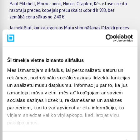
Paul Mitchell, Moroccanoil, Nioxin, Olaplex, Kérastase un citu
ražotāju preces, kopējais preču skaits šobrīd ir 933, bet
zemākā cena sākas no 2,40 €.
Ja meklējat, kur kategorijas Matu stiprināšanas līdzekļi preces
iegādāties lētāk, ir vērts regulāri apskatīt īpašos piedāvājumus
un preces, kurām tiek piemērota akcija. Ērti filtri palīdz
sašaurināt izvēli pēc ražotāja, cenas, īpašībām vai citiem
aktuāliem kritērijiem, tāpēc ātrāk atradīsiet jūsu vajadzībām
Šī tīmekļa vietne izmanto sīkfailus
atbilstošu variantu. Konkrētās preces lapā pieejama plašāka
informācija par tehniskajiem datiem, apmaksu, piegādes
Mēs izmantojam sīkfailus, lai personalizētu saturu un
termiņu un citiem pirkuma nosacījumiem.
reklāmas, nodrošinātu sociālo saziņas līdzekļu funkcijas
BIGBOX.LV piedāvā iespēju par pirkumu norēķināties 6
un analizētu mūsu datplūsmu. Informāciju par to, kā jūs
vienādos maksājumos. Tas ir ērti, ja vēlaties iegādāties preci,
izmantojat mūsu vietni, mēs arī kopīgojam ar saviem
sadalot maksājumu vairākās daļās. Pasūtītās preces tiek
sociālās saziņas līdzekļu, reklamēšanas un analīzes
piegādātas visā Latvijā: uz pakomātiem no 2,99 €, bet
partneriem, kuri to var apvienot ar citu informāciju, ko
pasūtījumiem virs 499 € piegāde uz pakomātu ir bez maksas.
viņiem sniedzat vai ko viņi apkopo, kad lietojat viņu
Kurjera piegādes cena sākas no 3,99 €.
pakalpojumus.
Precīzs katras preces piegādes termiņš vienmēr tiek norādīts
konkrētās preces lapā. Izvēlēto preci no kategorijas Matu