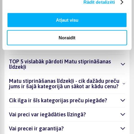
stiprināšanas līdzekļi varēsiet saņemt sev ērtā veidā, bet
Rādīt detalizēti
BIGBOX.LV parūpēsies, lai pasūtījums tiktu piegādāts
norādītajā termiņā.
Atļaut visu
Noraidīt
BUJ
TOP 5 vislabāk pārdoti Matu stiprināšanas
līdzekļi
Matu stiprināšanas līdzekļi - cik dažādu preču
jums ir šajā kategorijā un sākot ar kādu cenu?
Cik ilga ir šīs kategorijas preču piegāde?
Vai preci var iegādāties līzingā?
Vai precei ir garantija?