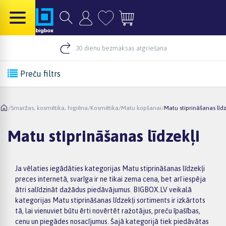
30 dienu bezmaksas atgriešana
Preču filtrs
/
Smaržas, kosmētika, higiēna
/
Kosmētika
/
Matu kopšanai
/
Matu stiprināšanas līdz
Matu stiprināšanas līdzekļi
Ja vēlaties iegādāties kategorijas Matu stiprināšanas līdzekļi
preces internetā, svarīga ir ne tikai zema cena, bet arī iespēja
ātri salīdzināt dažādus piedāvājumus. BIGBOX.LV veikalā
kategorijas Matu stiprināšanas līdzekļi sortiments ir izkārtots
tā, lai vienuviet būtu ērti novērtēt ražotājus, preču īpašības,
cenu un piegādes nosacījumus. Šajā kategorijā tiek piedāvātas